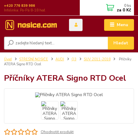
0
ks
+420 776 839 986
za
0 Kč
Infolinka: Po-Pá 8-18 hod.
Menu
Hledat
Úvod
STŘEŠNÍ NOSIČE
AUDI
Q3
SUV 2011-2018
Příčníky
ATERA Signo RTD Ocel
Příčníky ATERA Signo RTD Ocel
Ohodnotit produkt