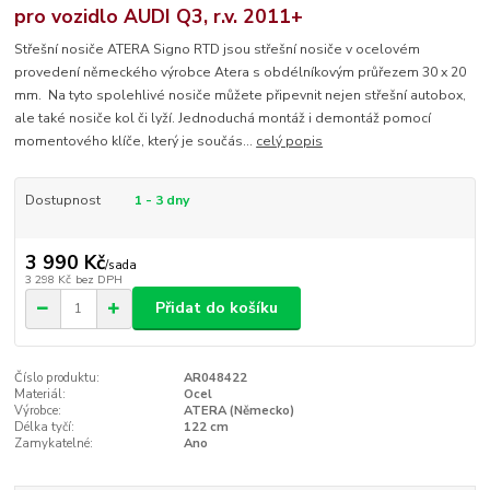
pro vozidlo AUDI Q3, r.v. 2011+
Střešní nosiče ATERA Signo RTD jsou střešní nosiče v ocelovém
provedení německého výrobce Atera s obdélníkovým průřezem 30 x 20
mm. Na tyto spolehlivé nosiče můžete připevnit nejen střešní autobox,
ale také nosiče kol či lyží. Jednoduchá montáž i demontáž pomocí
momentového klíče, který je součás...
celý popis
Dostupnost
1 - 3 dny
3 990 Kč
/
sada
3 298 Kč
bez DPH
Přidat do košíku
Číslo produktu:
AR048422
Materiál:
Ocel
Výrobce:
ATERA (Německo)
Délka tyčí:
122 cm
Zamykatelné:
Ano