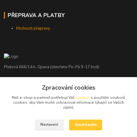
PŘEPRAVA A PLATBY
Možnosti přepravy
Písková 666/14A, Opava (otevřeno Po-Pá 9-17 hod)
Radim Kaděrka
Zpracování cookies
+420 776 839 986
Infolinka: Po-Pá 8-18 hod.
Náš e-shop a partneři potřebují Váš
souhlas
s použitím souborů
cookies, aby Vám mohli zobrazovat informace týkající se Vašich
info@nosice.com
zájmů.
Souhlasím
Nastavení