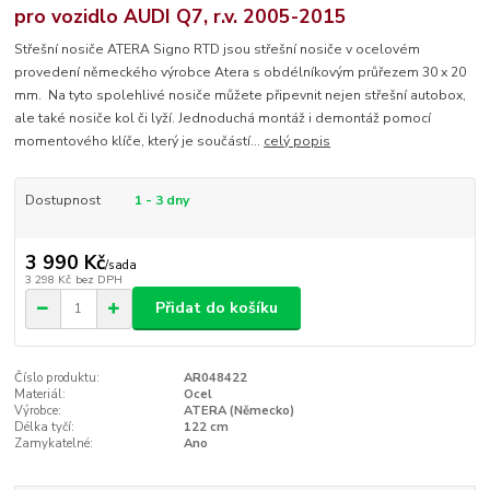
pro vozidlo AUDI Q7, r.v. 2005-2015
Střešní nosiče ATERA Signo RTD jsou střešní nosiče v ocelovém
provedení německého výrobce Atera s obdélníkovým průřezem 30 x 20
mm. Na tyto spolehlivé nosiče můžete připevnit nejen střešní autobox,
ale také nosiče kol či lyží. Jednoduchá montáž i demontáž pomocí
momentového klíče, který je součástí...
celý popis
Dostupnost
1 - 3 dny
3 990 Kč
/
sada
3 298 Kč
bez DPH
Přidat do košíku
Číslo produktu:
AR048422
Materiál:
Ocel
Výrobce:
ATERA (Německo)
Délka tyčí:
122 cm
Zamykatelné:
Ano