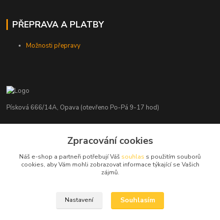
PŘEPRAVA A PLATBY
Možnosti přepravy
Písková 666/14A, Opava (otevřeno Po-Pá 9-17 hod)
Radim Kaděrka
Zpracování cookies
+420 776 839 986
Infolinka: Po-Pá 8-18 hod.
Náš e-shop a partneři potřebují Váš
souhlas
s použitím souborů
cookies, aby Vám mohli zobrazovat informace týkající se Vašich
info@nosice.com
zájmů.
Souhlasím
Nastavení