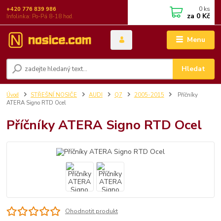
0
ks
+420 776 839 986
za
0 Kč
Infolinka: Po-Pá 8-18 hod.
Menu
Hledat
Úvod
STŘEŠNÍ NOSIČE
AUDI
Q7
2005-2015
Příčníky
ATERA Signo RTD Ocel
Příčníky ATERA Signo RTD Ocel
Ohodnotit produkt