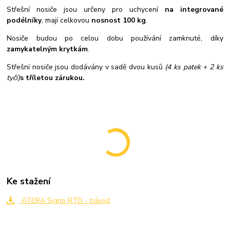
Střešní nosiče jsou určeny pro uchycení
na integrované
podélníky
, mají celkovou
nosnost 100 kg
.
Nosiče budou po celou dobu používání zamknuté, díky
zamykatelným krytkám
.
Střešní nosiče jsou dodávány v sadě dvou kusů
(4 ks patek + 2 ks
tyčí)
s tříletou zárukou.
Ke stažení
ATERA Signo RTD - návod