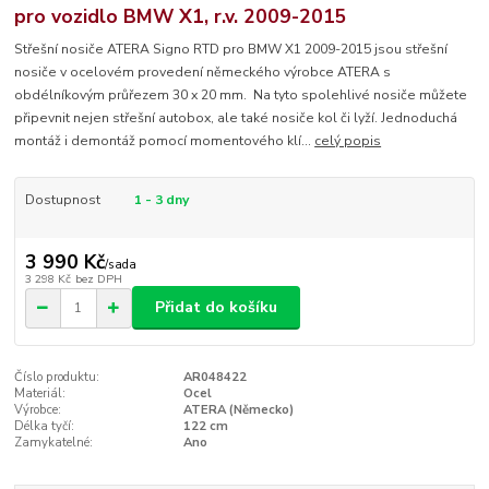
pro vozidlo BMW X1, r.v. 2009-2015
Střešní nosiče ATERA Signo RTD pro BMW X1 2009-2015 jsou střešní
nosiče v ocelovém provedení německého výrobce ATERA s
obdélníkovým průřezem 30 x 20 mm. Na tyto spolehlivé nosiče můžete
připevnit nejen střešní autobox, ale také nosiče kol či lyží. Jednoduchá
montáž i demontáž pomocí momentového klí...
celý popis
Dostupnost
1 - 3 dny
3 990 Kč
/
sada
3 298 Kč
bez DPH
Přidat do košíku
Číslo produktu:
AR048422
Materiál:
Ocel
Výrobce:
ATERA (Německo)
Délka tyčí:
122 cm
Zamykatelné:
Ano