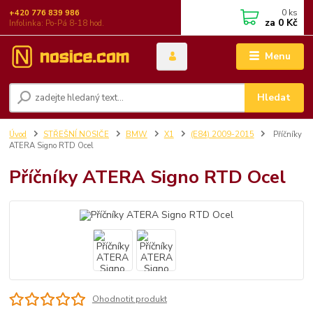
0
ks
+420 776 839 986
za
0 Kč
Infolinka: Po-Pá 8-18 hod.
Menu
Hledat
Úvod
STŘEŠNÍ NOSIČE
BMW
X1
(E84) 2009-2015
Příčníky
ATERA Signo RTD Ocel
Příčníky ATERA Signo RTD Ocel
Ohodnotit produkt