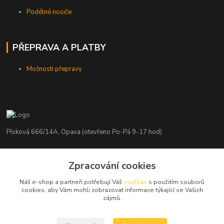
Podélné nosiče
PŘEPRAVA A PLATBY
Možnosti přepravy
Písková 666/14A, Opava (otevřeno Po-Pá 9-17 hod)
Radim Kaděrka
Zpracování cookies
+420 776 839 986
Infolinka: Po-Pá 8-18 hod.
Náš e-shop a partneři potřebují Váš
souhlas
s použitím souborů
cookies, aby Vám mohli zobrazovat informace týkající se Vašich
info@nosice.com
zájmů.