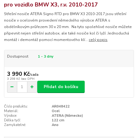
pro vozidlo BMW X3, r.v. 2010-2017
Střešní nosiče ATERA Signo RTD pro BMW X3 2010-2017 jsou střešní
nosiče v ocelovém provedení německého výrobce ATERA s
obdélníkovým průřezem 30 x 20 mm. Na tyto spolehlivé nosiče můžete
připevnit nejen střešní autobox, ale také nosiče kol či lyží. Jednoduchá
montáž i demontáž pomocí momentového klí...
celý popis
Dostupnost
1 - 3 dny
3 990 Kč
/
sada
3 298 Kč
bez DPH
Přidat do košíku
Číslo produktu:
AR048422
Materiál:
Ocel
Výrobce:
ATERA (Německo)
Délka tyčí:
122 cm
Zamykatelné:
Ano