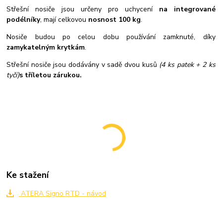
Střešní nosiče jsou určeny pro uchycení
na integrované
podélníky
, mají celkovou
nosnost 100 kg
.
Nosiče budou po celou dobu používání zamknuté, díky
zamykatelným krytkám
.
Střešní nosiče jsou dodávány v sadě dvou kusů
(4 ks patek + 2 ks
tyčí)
s tříletou zárukou.
Ke stažení
ATERA Signo RTD - návod