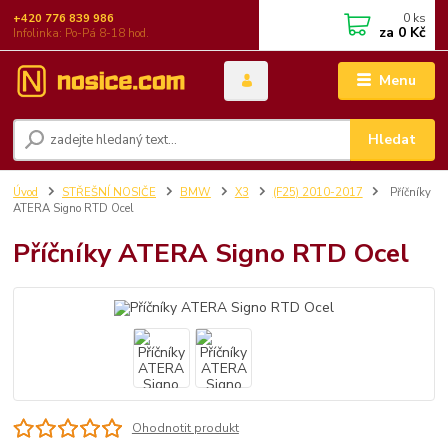
0
ks
+420 776 839 986
za
0 Kč
Infolinka: Po-Pá 8-18 hod.
Menu
Hledat
Úvod
STŘEŠNÍ NOSIČE
BMW
X3
(F25) 2010-2017
Příčníky
ATERA Signo RTD Ocel
Příčníky ATERA Signo RTD Ocel
Ohodnotit produkt