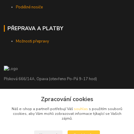
Podélné nosiče
PŘEPRAVA A PLATBY
Možnosti přepravy
Písková 666/14A, Opava (otevřeno Po-Pá 9-17 hod)
Radim Kaděrka
Zpracování cookies
+420 776 839 986
Infolinka: Po-Pá 8-18 hod.
Náš e-shop a partneři potřebují Váš
souhlas
s použitím souborů
cookies, aby Vám mohli zobrazovat informace týkající se Vašich
info@nosice.com
zájmů.