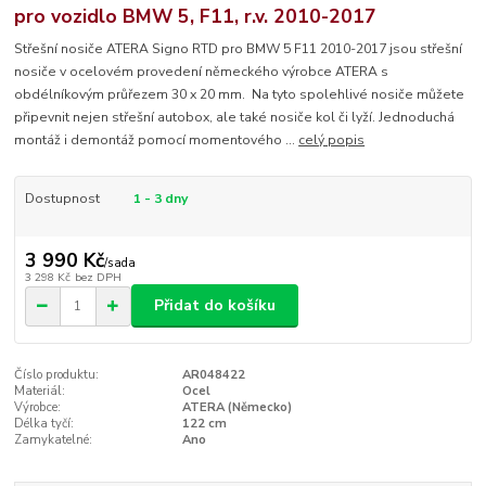
pro vozidlo BMW 5, F11, r.v. 2010-2017
Střešní nosiče ATERA Signo RTD pro BMW 5 F11 2010-2017 jsou střešní
nosiče v ocelovém provedení německého výrobce ATERA s
obdélníkovým průřezem 30 x 20 mm. Na tyto spolehlivé nosiče můžete
připevnit nejen střešní autobox, ale také nosiče kol či lyží. Jednoduchá
montáž i demontáž pomocí momentového ...
celý popis
Dostupnost
1 - 3 dny
3 990 Kč
/
sada
3 298 Kč
bez DPH
Přidat do košíku
Číslo produktu:
AR048422
Materiál:
Ocel
Výrobce:
ATERA (Německo)
Délka tyčí:
122 cm
Zamykatelné:
Ano