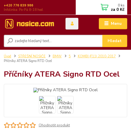
0
ks
+420 776 839 986
za
0 Kč
Infolinka: Po-Pá 8-18 hod.
Menu
Hledat
Úvod
STŘEŠNÍ NOSIČE
BMW
5
KOMBI (F11) 2010-2017
Příčníky ATERA Signo RTD Ocel
Příčníky ATERA Signo RTD Ocel
Ohodnotit produkt