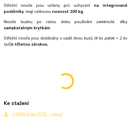
Střešní nosiče jsou určeny pro uchycení
na integrované
podélníky
, mají celkovou
nosnost 100 kg
.
Nosiče budou po celou dobu používání zamknuté, díky
zamykatelným krytkám
.
Střešní nosiče jsou dodávány v sadě dvou kusů
(4 ks patek + 2 ks
tyčí)
s tříletou zárukou.
Ke stažení
ATERA Signo RTD - návod