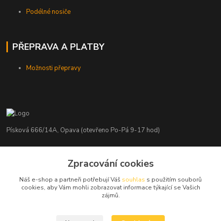
Podélné nosiče
PŘEPRAVA A PLATBY
Možnosti přepravy
Písková 666/14A, Opava (otevřeno Po-Pá 9-17 hod)
Radim Kaděrka
Zpracování cookies
+420 776 839 986
Infolinka: Po-Pá 8-18 hod.
Náš e-shop a partneři potřebují Váš
souhlas
s použitím souborů
cookies, aby Vám mohli zobrazovat informace týkající se Vašich
info@nosice.com
zájmů.