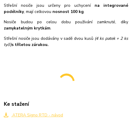
Střešní nosiče jsou určeny pro uchycení
na integrované
podélníky
, mají celkovou
nosnost 100 kg
.
Nosiče budou po celou dobu používání zamknuté, díky
zamykatelným krytkám
.
Střešní nosiče jsou dodávány v sadě dvou kusů
(4 ks patek + 2 ks
tyčí)
s tříletou zárukou.
Ke stažení
ATERA Signo RTD - návod