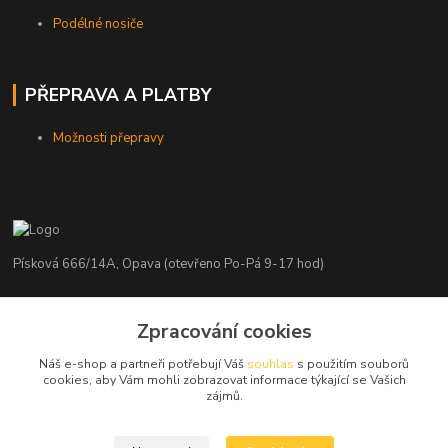
Podélné nosiče
PŘEPRAVA A PLATBY
Možnosti přepravy
Písková 666/14A, Opava (otevřeno Po-Pá 9-17 hod)
Radim Kaděrka
Zpracování cookies
+420 776 839 986
Infolinka: Po-Pá 8-18 hod.
Náš e-shop a partneři potřebují Váš
souhlas
s použitím souborů
cookies, aby Vám mohli zobrazovat informace týkající se Vašich
info@nosice.com
zájmů.