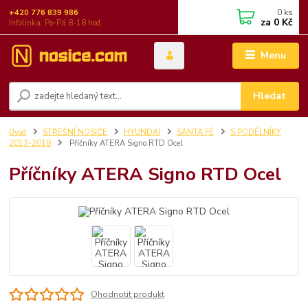
0
ks
+420 776 839 986
za
0 Kč
Infolinka: Po-Pá 8-18 hod.
Menu
Hledat
Úvod
STŘEŠNÍ NOSIČE
HYUNDAI
SANTA FÉ
S PODÉLNÍKY
2013-2018
Příčníky ATERA Signo RTD Ocel
Příčníky ATERA Signo RTD Ocel
Ohodnotit produkt