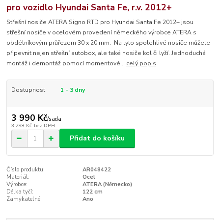
pro vozidlo Hyundai Santa Fe, r.v. 2012+
Střešní nosiče ATERA Signo RTD pro Hyundai Santa Fe 2012+ jsou
střešní nosiče v ocelovém provedení německého výrobce ATERA s
obdélníkovým průřezem 30 x 20 mm. Na tyto spolehlivé nosiče můžete
připevnit nejen střešní autobox, ale také nosiče kol či lyží. Jednoduchá
montáž i demontáž pomocí momentové...
celý popis
Dostupnost
1 - 3 dny
3 990 Kč
/
sada
3 298 Kč
bez DPH
Přidat do košíku
Číslo produktu:
AR048422
Materiál:
Ocel
Výrobce:
ATERA (Německo)
Délka tyčí:
122 cm
Zamykatelné:
Ano