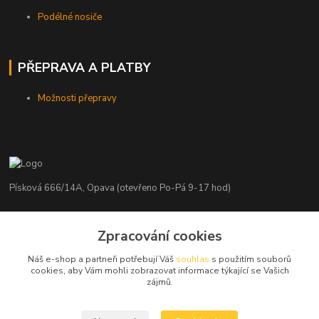
Podélné nosiče
PŘEPRAVA A PLATBY
Možnosti přepravy
Písková 666/14A, Opava (otevřeno Po-Pá 9-17 hod)
Radim Kaděrka
Zpracování cookies
+420 776 839 986
Infolinka: Po-Pá 8-18 hod.
Náš e-shop a partneři potřebují Váš
souhlas
s použitím souborů
cookies, aby Vám mohli zobrazovat informace týkající se Vašich
info@nosice.com
zájmů.