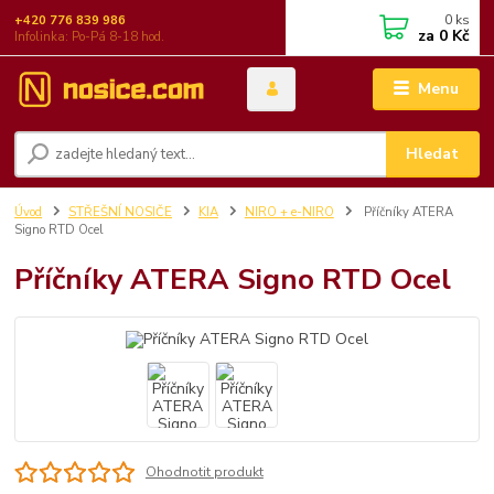
0
ks
+420 776 839 986
za
0 Kč
Infolinka: Po-Pá 8-18 hod.
Menu
Hledat
Úvod
STŘEŠNÍ NOSIČE
KIA
NIRO + e-NIRO
Příčníky ATERA
Signo RTD Ocel
Příčníky ATERA Signo RTD Ocel
Ohodnotit produkt