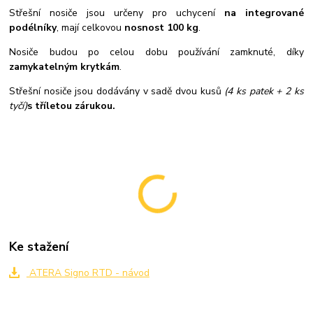
Střešní nosiče jsou určeny pro uchycení
na integrované
podélníky
, mají celkovou
nosnost 100 kg
.
Nosiče budou po celou dobu používání zamknuté, díky
zamykatelným krytkám
.
Střešní nosiče jsou dodávány v sadě dvou kusů
(4 ks patek + 2 ks
tyčí)
s tříletou zárukou.
Ke stažení
ATERA Signo RTD - návod