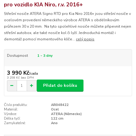
pro vozidlo KIA Niro, r.v. 2016+
Střešní nosiče ATERA Signo RTD pro Kia Niro 2016+ jsou střešní nosiče v
ocelovém provedení německého výrobce ATERA s obdélníkovým
průřezem 30 x 20 mm. Na tyto spolehlivé nosiče můžete připevnit nejen
střešní autobox, ale také nosiče kol či lyží. Jednoduchá montáž i
demontáž pomocí momentového klíče...
celý popis
Dostupnost
1 - 3 dny
3 990 Kč
/
sada
3 298 Kč
bez DPH
Přidat do košíku
Číslo produktu:
AR048422
Materiál:
Ocel
Výrobce:
ATERA (Německo)
Délka tyčí:
122 cm
Zamykatelné:
Ano