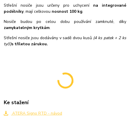
Střešní nosiče jsou určeny pro uchycení
na integrované
podélníky
, mají celkovou
nosnost 100 kg
.
Nosiče budou po celou dobu používání zamknuté, díky
zamykatelným krytkám
.
Střešní nosiče jsou dodávány v sadě dvou kusů
(4 ks patek + 2 ks
tyčí)
s tříletou zárukou.
Ke stažení
ATERA Signo RTD - návod