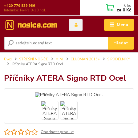
0
ks
+420 776 839 986
za
0 Kč
Infolinka: Po-Pá 8-18 hod.
Menu
Hledat
Úvod
STŘEŠNÍ NOSIČE
MINI
CLUBMAN 2015+
S PODÉLNÍKY
Příčníky ATERA Signo RTD Ocel
Příčníky ATERA Signo RTD Ocel
Ohodnotit produkt