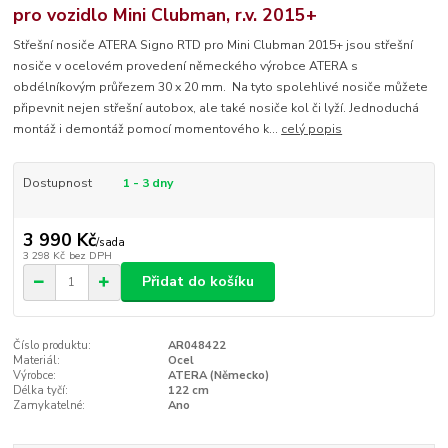
pro vozidlo Mini Clubman, r.v. 2015+
Střešní nosiče ATERA Signo RTD pro Mini Clubman 2015+ jsou střešní
nosiče v ocelovém provedení německého výrobce ATERA s
obdélníkovým průřezem 30 x 20 mm. Na tyto spolehlivé nosiče můžete
připevnit nejen střešní autobox, ale také nosiče kol či lyží. Jednoduchá
montáž i demontáž pomocí momentového k...
celý popis
Dostupnost
1 - 3 dny
3 990 Kč
/
sada
3 298 Kč
bez DPH
Přidat do košíku
Číslo produktu:
AR048422
Materiál:
Ocel
Výrobce:
ATERA (Německo)
Délka tyčí:
122 cm
Zamykatelné:
Ano