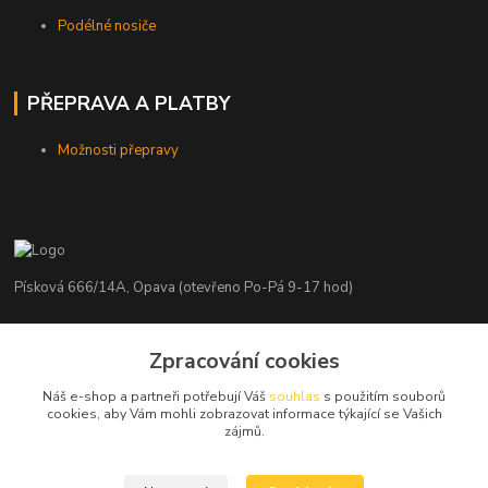
Podélné nosiče
PŘEPRAVA A PLATBY
Možnosti přepravy
Písková 666/14A, Opava (otevřeno Po-Pá 9-17 hod)
Radim Kaděrka
Zpracování cookies
+420 776 839 986
Infolinka: Po-Pá 8-18 hod.
Náš e-shop a partneři potřebují Váš
souhlas
s použitím souborů
cookies, aby Vám mohli zobrazovat informace týkající se Vašich
info@nosice.com
zájmů.