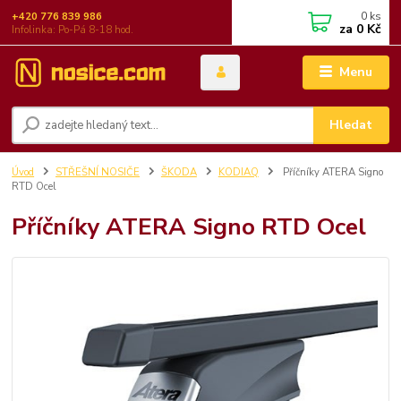
0
ks
+420 776 839 986
za
0 Kč
Infolinka: Po-Pá 8-18 hod.
Menu
Hledat
Úvod
STŘEŠNÍ NOSIČE
ŠKODA
KODIAQ
Příčníky ATERA Signo
RTD Ocel
Příčníky ATERA Signo RTD Ocel