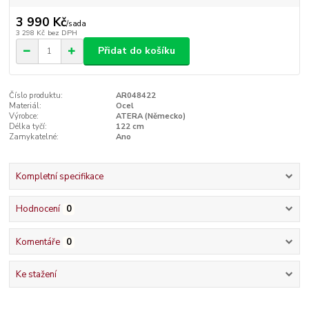
3 990 Kč
/
sada
3 298 Kč
bez DPH
Přidat do košíku
Číslo produktu:
AR048422
Materiál:
Ocel
Výrobce:
ATERA (Německo)
Délka tyčí:
122 cm
Zamykatelné:
Ano
Kompletní specifikace
Hodnocení
0
Komentáře
0
Ke stažení