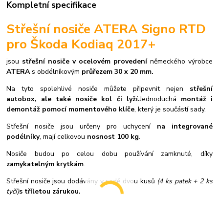
Kompletní specifikace
Střešní nosiče ATERA Signo RTD
pro Škoda Kodiaq 2017+
jsou
střešní nosiče v ocelovém provedení
německého výrobce
ATERA
s obdélníkovým
průřezem 30 x 20 mm.
Na tyto spolehlivé nosiče můžete připevnit nejen
střešní
autobox, ale také nosiče kol či lyží.
Jednoduchá
montáž i
demontáž pomocí momentového klíče
, který je součástí sady.
Střešní nosiče jsou určeny pro uchycení
na integrované
podélníky
, mají celkovou
nosnost 100 kg
.
Nosiče budou po celou dobu používání zamknuté, díky
zamykatelným krytkám
.
Střešní nosiče jsou dodávány v sadě dvou kusů
(4 ks patek + 2 ks
tyčí)
s tříletou zárukou.