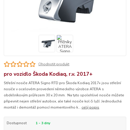
Ohodnotit produkt
pro vozidlo Škoda Kodiaq, r.v. 2017+
Střešní nosiče ATERA Signo RTD pro Škoda Kodiaq 2017+ jsou střešní
nosiče v ocelovém provedení německého výrobce ATERA s
obdélníkovým průřezem 30 x 20 mm. Na tyto spolehlivé nosiče můžete
připevnit nejen střešní autobox, ale také nosiče kol či lyží. Jednoduchá
montáž i demontáž pomocí momentového k...
celý popis
Dostupnost
1 - 3 dny