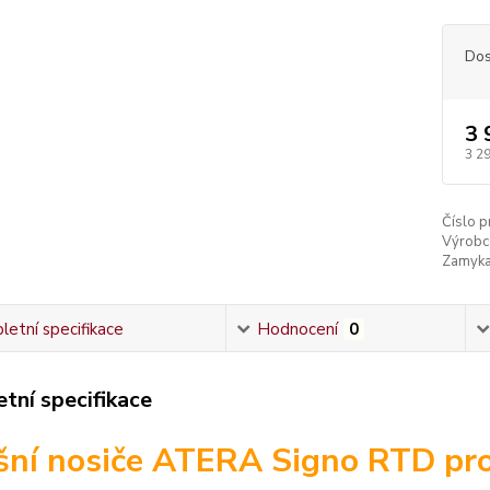
Dos
3 
3 2
Číslo p
Výrobc
Zamyka
etní specifikace
Hodnocení
0
tní specifikace
šní nosiče ATERA Signo RTD pr