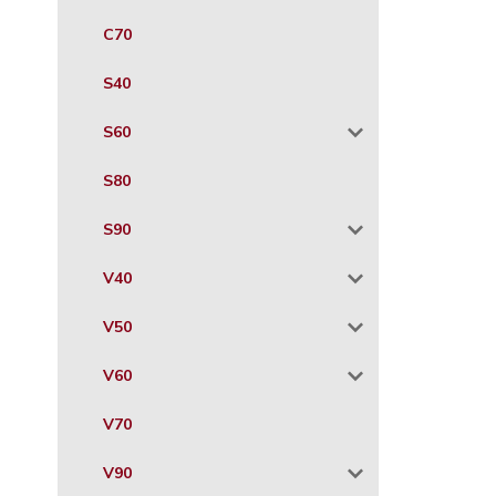
C70
S40
S60
S80
S90
V40
V50
V60
V70
V90