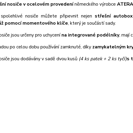
šní nosiče v ocelovém provedení
německého výrobce
ATER
spolehlivé nosiče můžete připevnit nejen
střešní autobox
ž pomocí momentového klíče
, který je součástí sady.
osiče jsou určeny pro uchycení
na integrované podélníky
, mají
udou po celou dobu používání zamknuté, díky
zamykatelným kr
nosiče jsou dodávány v sadě dvou kusů
(4 ks patek + 2 ks tyčí)
s 