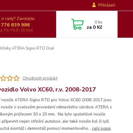
Přihlášení
 si rady? Zavolejte.
0
ks
 776 839 986
za
0 Kč
nka: Po-Pá 8-18 hod.
říčníky ATERA Signo RTD Ocel
Ohodnotit produkt
vozidlo Volvo XC60, r.v. 2008-2017
í nosiče ATERA Signo RTD pro Volvo XC60 2008-2017 jsou
í nosiče v ocelovém provedení německého výrobce ATERA s
íkovým průřezem 30 x 20 mm. Na tyto spolehlivé nosiče
připevnit nejen střešní autobox, ale také nosiče kol či lyží.
uchá montáž i demontáž pomocí momentového...
celý popis