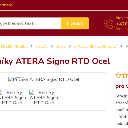
formace
Nevíte
Hledat
+420
Infoli
STŘEŠNÍ NOSIČE
VOLVO
XC 60
S PODÉLNÍKY 2008-2017
P
níky ATERA Signo RTD Ocel
pro 
Střešn
střešn
obdéln
můžete 
Jednod