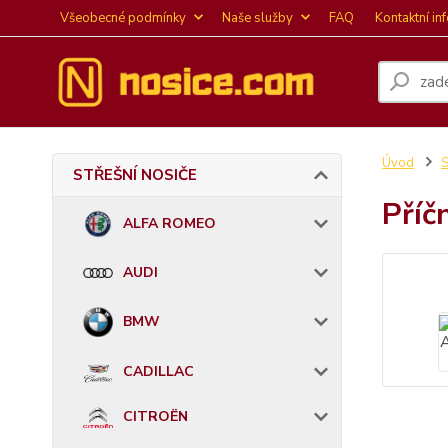
Všeobecné podmínky
Naše služby
FAQ
Kontaktní in
Úvod
STŘEŠNÍ NOSIČE
Příč
ALFA ROMEO
AUDI
BMW
CADILLAC
CITROËN