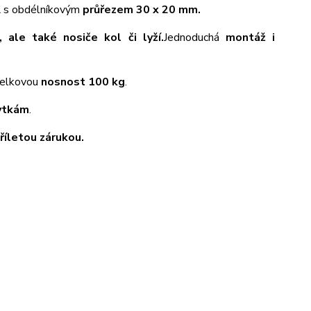
A
s obdélníkovým
průřezem 30 x 20 mm.
, ale také nosiče kol či lyží.
Jednoduchá
montáž i
 celkovou
nosnost 100 kg
.
ytkám
.
tříletou zárukou.