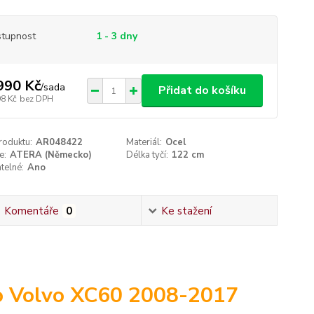
tupnost
1 - 3 dny
990 Kč
/
sada
Přidat do košíku
98 Kč
bez DPH
roduktu:
AR048422
Materiál:
Ocel
e:
ATERA (Německo)
Délka tyčí:
122 cm
telné:
Ano
Komentáře
0
Ke stažení
o Volvo XC60 2008-2017