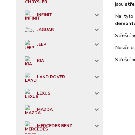
jsou
stře
INFINITI
Na tyto 
demontá
JAGUAR
Střešní n
JEEP
Nosiče b
Střešní 
KIA
LAND ROVER
LEXUS
MAZDA
MERCEDES BENZ