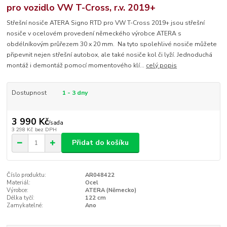
pro vozidlo VW T-Cross, r.v. 2019+
Střešní nosiče ATERA Signo RTD pro VW T-Cross 2019+ jsou střešní
nosiče v ocelovém provedení německého výrobce ATERA s
obdélníkovým průřezem 30 x 20 mm. Na tyto spolehlivé nosiče můžete
připevnit nejen střešní autobox, ale také nosiče kol či lyží. Jednoduchá
montáž i demontáž pomocí momentového klí...
celý popis
Dostupnost
1 - 3 dny
3 990 Kč
/
sada
3 298 Kč
bez DPH
Přidat do košíku
Číslo produktu:
AR048422
Materiál:
Ocel
Výrobce:
ATERA (Německo)
Délka tyčí:
122 cm
Zamykatelné:
Ano