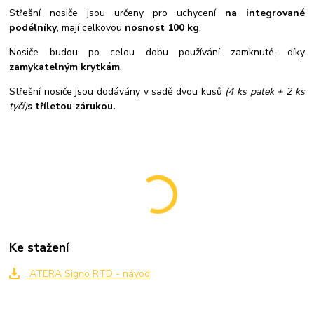
Střešní nosiče jsou určeny pro uchycení
na integrované
podélníky
, mají celkovou
nosnost 100 kg
.
Nosiče budou po celou dobu používání zamknuté, díky
zamykatelným krytkám
.
Střešní nosiče jsou dodávány v sadě dvou kusů
(4 ks patek + 2 ks
tyčí)
s tříletou zárukou.
Ke stažení
ATERA Signo RTD - návod