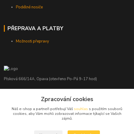
Podélné nosiče
PŘEPRAVA A PLATBY
Možnosti přepravy
Písková 666/14A, Opava (otevřeno Po-Pá 9-17 hod)
Radim Kaděrka
Zpracování cookies
+420 776 839 986
Infolinka: Po-Pá 8-18 hod.
Náš e-shop a partneři potřebují Váš
souhlas
s použitím souborů
cookies, aby Vám mohli zobrazovat informace týkající se Vašich
info@nosice.com
zájmů.