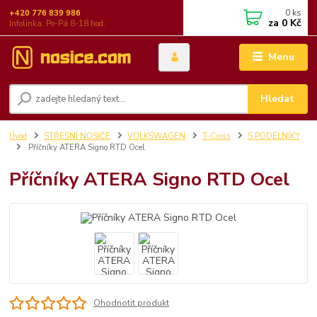
0
ks
+420 776 839 986
za
0 Kč
Infolinka: Po-Pá 8-18 hod.
Menu
Hledat
Úvod
STŘEŠNÍ NOSIČE
VOLKSWAGEN
T-Cross
S PODÉLNÍKY
Příčníky ATERA Signo RTD Ocel
Příčníky ATERA Signo RTD Ocel
Ohodnotit produkt