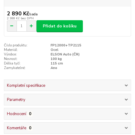
2 890 Kč
/
sada
2 388 Kč
bez DPH
Přidat do košíku
Číslo produktu:
FP12000+TP2115
Materiál:
Ocel
Výrobce:
ELSON Auto (ČR)
Nosnost:
100 kg
Délka tyčí:
115 cm
Zamykatelné:
Ano
Kompletní specifikace
Parametry
Hodnocení
0
Komentáře
0