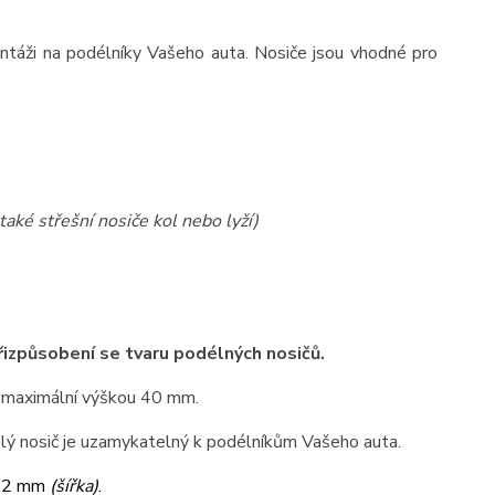
ntáži na podélníky Vašeho auta. Nosiče jsou vhodné pro
také střešní nosiče kol nebo lyží)
přizpůsobení se tvaru podélných nosičů.
 maximální výškou 40 mm.
elý nosič je uzamykatelný k podélníkům Vašeho auta.
32 mm
(šířka)
.