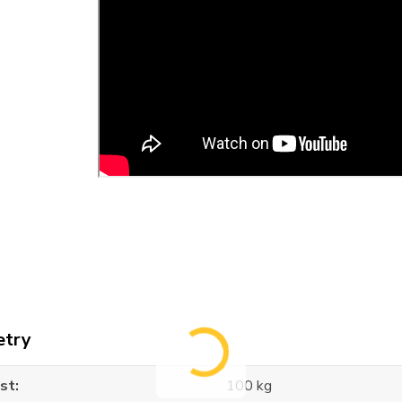
etry
st
100 kg