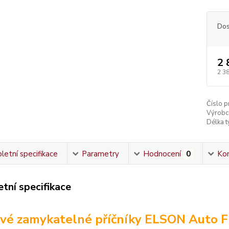
Dos
2 
2 3
Číslo p
Výrobc
Délka ty
etní specifikace
Parametry
Hodnocení
0
Ko
tní specifikace
vé zamykatelné příčníky ELSON Auto Fl