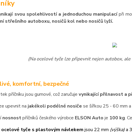
níky
ynikají svou spolehlivostí a jednoduchou manipulací
při mo
ní střešního autoboxu, nosičů kol nebo nosičů lyží.
(Na ocelové tyče lze připevnit nejen autobox, ale 
livé, komfortní, bezpečné
atek příčníku jsou gumové, což zaručuje
vynikající přilnavost a 
lze upevnit na
jakékoli podélné nosiče
se šířkou 25 - 60 mm a
í
nosnost
příčníků českého výrobce
ELSON Auto
je
100 kg
. C
 ocelové tyče s plastovým návlekem
jsou 22 mm
(výška)
a 