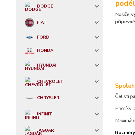
podél
DODGE
Nosiče
v
připevně
FIAT
FORD
HONDA
HYUNDAI
CHEVROLET
Spoleh
Čelisti p
CHRYSLER
Příčníky 
INFINITI
Maximáln
JAGUAR
Rozměry