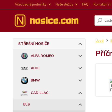
Všeobecné podmínky
Naše služby
FAQ
Kontaktní in
Úvod
STŘEŠNÍ NOSIČE
Příč
ALFA ROMEO
AUDI
BMW
CADILLAC
BLS