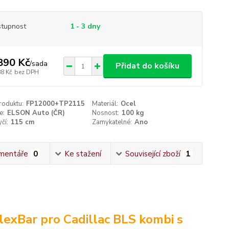
tupnost
1 - 3 dny
890 Kč
/
sada
Přidat do košíku
88 Kč
bez DPH
roduktu:
FP12000+TP2115
Materiál:
Ocel
e:
ELSON Auto (ČR)
Nosnost:
100 kg
čí:
115 cm
Zamykatelné:
Ano
mentáře
0
Ke stažení
Související zboží
1
exBar pro Cadillac BLS kombi s