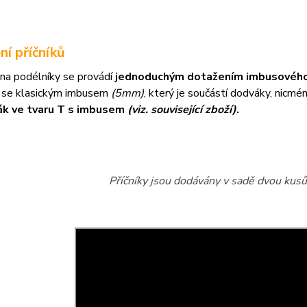
ní příčníků
na podélníky se provádí
jednoduchým dotažením imbusového
 se klasickým imbusem
(5mm)
, který je součástí dodváky, nicm
ák ve tvaru T s imbusem
(viz. související zboží)
.
Příčníky jsou dodávány v sadě dvou kusů 