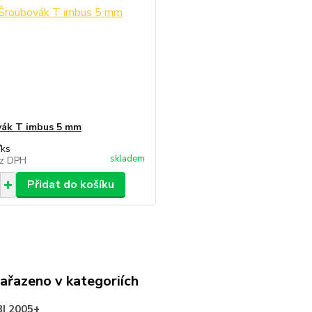
ák T imbus 5 mm
/
ks
skladem
z DPH
Přidat do košíku
zařazeno v kategoriích
I 2005+