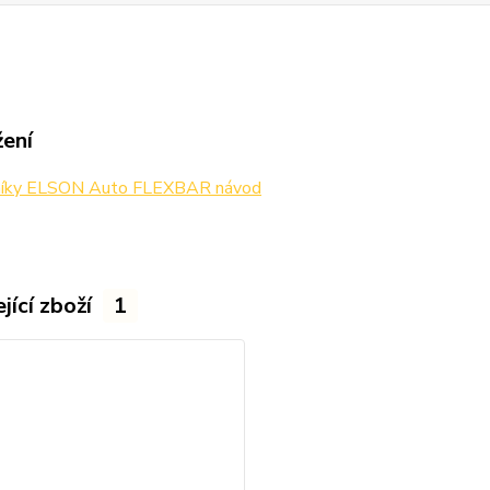
žení
níky ELSON Auto FLEXBAR návod
jící zboží
1