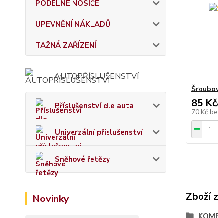
PODÉLNÉ NOSIČE
UPEVNĚNÍ NÁKLADŮ
TAŽNÁ ZAŘÍZENÍ
AUTOPŘÍSLUŠENSTVÍ
Šroubov
85 Kč
Příslušenství dle auta
70 Kč
be
Univerzální příslušenství
Sněhové řetězy
Zboží 
Novinky
KOMB