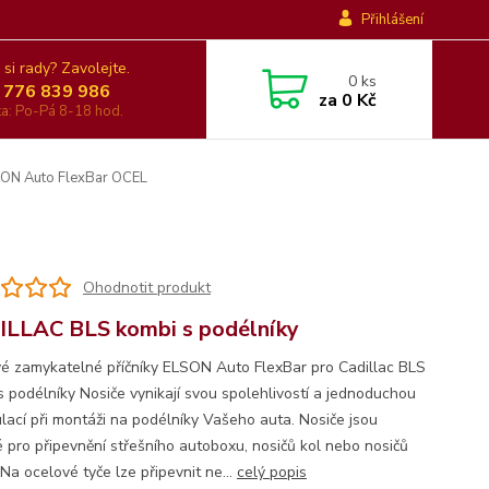
Přihlášení
 si rady? Zavolejte.
0
ks
 776 839 986
za
0 Kč
nka: Po-Pá 8-18 hod.
SON Auto FlexBar OCEL
Ohodnotit produkt
LLAC BLS kombi s podélníky
é zamykatelné příčníky ELSON Auto FlexBar pro Cadillac BLS
s podélníky Nosiče vynikají svou spolehlivostí a jednoduchou
lací při montáži na podélníky Vašeho auta. Nosiče jsou
 pro připevnění střešního autoboxu, nosičů kol nebo nosičů
Na ocelové tyče lze připevnit ne...
celý popis