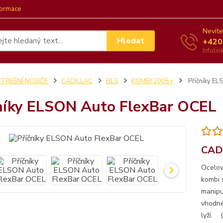
formace
Nevíte
Hledat
+420
Infoli
STŘEŠNÍ NOSIČE
CADILLAC
BLS
KOMBI 2005+
Příčníky EL
níky ELSON Auto FlexBar OCEL
CADI
Ocelov
kombi 
manipu
vhodné
lyží. (