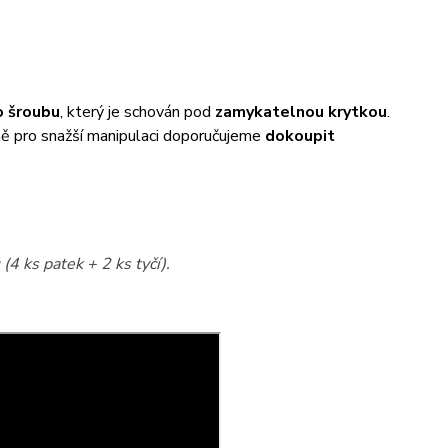
 šroubu
, který je schován pod
zamykatelnou krytkou
.
éně pro snažší manipulaci doporučujeme
dokoupit
(4 ks patek + 2 ks tyčí).