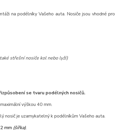
ntáži na podélníky Vašeho auta. Nosiče jsou vhodné pro
také střešní nosiče kol nebo lyží)
přizpůsobení se tvaru podélných nosičů.
 maximální výškou 40 mm.
elý nosič je uzamykatelný k podélníkům Vašeho auta.
32 mm
(šířka)
.