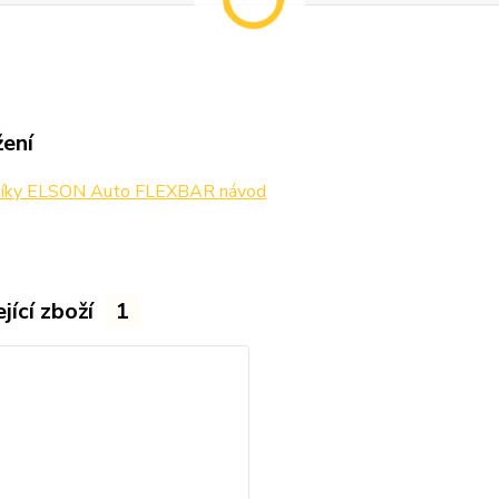
žení
níky ELSON Auto FLEXBAR návod
jící zboží
1