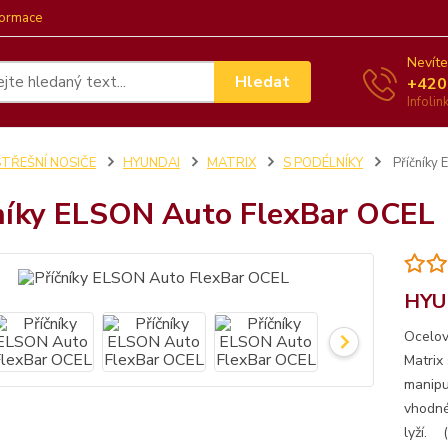
formace
Nevíte
Hledat
+420
Infoli
STŘEŠNÍ NOSIČE
HYUNDAI
MATRIX
S PODÉLNÍKY
Příčníky
níky ELSON Auto FlexBar OCEL
HYU
Ocelov
Matrix
manipu
vhodné
lyží. (