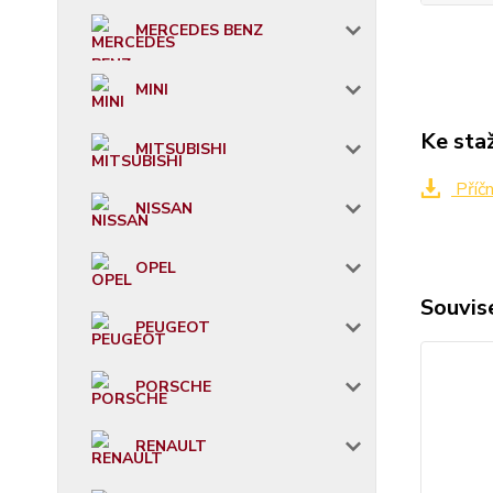
MERCEDES BENZ
MINI
Ke sta
MITSUBISHI
Příč
NISSAN
OPEL
Souvise
PEUGEOT
PORSCHE
RENAULT