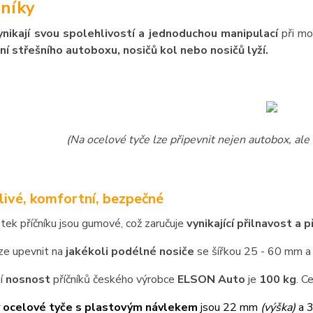
níky
ynikají svou spolehlivostí a jednoduchou manipulací
při mo
ní střešního autoboxu, nosičů kol nebo nosičů lyží.
(Na ocelové tyče lze připevnit nejen autobox, ale 
livé, komfortní, bezpečné
atek příčníku jsou gumové, což zaručuje
vynikající přilnavost a 
lze upevnit na
jakékoli podélné nosiče
se šířkou 25 - 60 mm a
í
nosnost
příčníků českého výrobce
ELSON Auto
je
100 kg
. C
 ocelové tyče s plastovým návlekem
jsou 22 mm
(výška)
a 