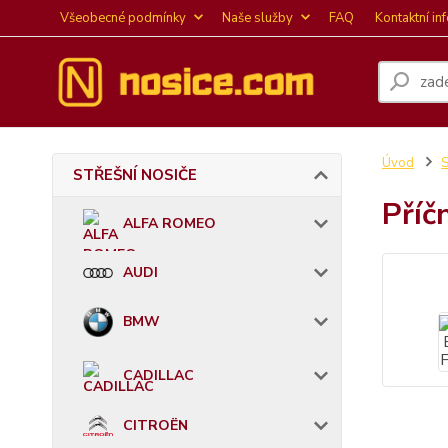
Všeobecné podmínky
Naše služby
FAQ
Kontaktní in
Úvod
STŘEŠNÍ NOSIČE
Příč
ALFA ROMEO
AUDI
BMW
CADILLAC
CITROËN