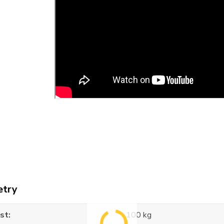
etry
st
100 kg