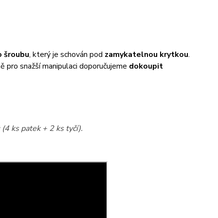
 šroubu
, který je schován pod
zamykatelnou krytkou
.
éně pro snažší manipulaci doporučujeme
dokoupit
(4 ks patek + 2 ks tyčí).