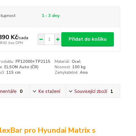
tupnost
1 - 3 dny
890 Kč
/
sada
Přidat do košíku
88 Kč
bez DPH
roduktu:
FP12000+TP2115
Materiál:
Ocel
e:
ELSON Auto (ČR)
Nosnost:
100 kg
čí:
115 cm
Zamykatelné:
Ano
mentáře
0
Ke stažení
Související zboží
1
exBar pro Hyundai Matrix s