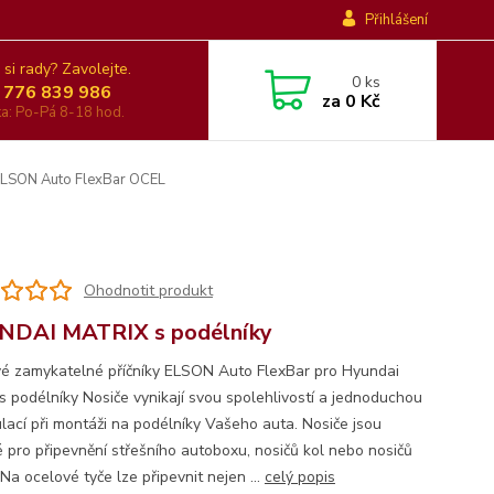
Přihlášení
 si rady? Zavolejte.
0
ks
 776 839 986
za
0 Kč
nka: Po-Pá 8-18 hod.
 ELSON Auto FlexBar OCEL
Ohodnotit produkt
NDAI MATRIX s podélníky
é zamykatelné příčníky ELSON Auto FlexBar pro Hyundai
 s podélníky Nosiče vynikají svou spolehlivostí a jednoduchou
lací při montáži na podélníky Vašeho auta. Nosiče jsou
 pro připevnění střešního autoboxu, nosičů kol nebo nosičů
Na ocelové tyče lze připevnit nejen ...
celý popis