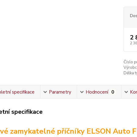
Dos
2 
2 3
Číslo p
Výrobc
Délka ty
etní specifikace
Parametry
Hodnocení
0
Ko
tní specifikace
vé zamykatelné příčníky ELSON Auto Fl