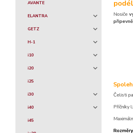
podél
AVANTE
Nosiče
v
ELANTRA
připevně
GETZ
H-1
i10
i20
i25
Spoleh
i30
Čelisti p
Příčníky 
i40
Maximáln
i45
Rozměry