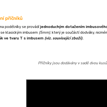
ní příčníků
na podélníky se provádí
jednoduchým dotažením imbusového
 se klasickým imbusem
(5mm)
, který je součástí dodváky, nicm
ák ve tvaru T s imbusem
(viz. související zboží)
.
Příčníky jsou dodávány v sadě dvou kusů 