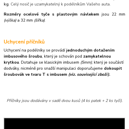
kg
. Celý nosič je uzamykatelný k podélníkům Vašeho auta.
Rozměry ocelové tyče s plastovým návlekem
jsou 22 mm
(výška)
a 32 mm
(šířka)
.
Uchycení příčníků
Uchycení na podélníky se provádí
jednoduchým dotažením
imbusového šroubu
, který je schován pod
zamykatelnou
krytkou
. Dotahuje se klasickým imbusem
(5mm)
, který je součástí
dodváky, nicméně pro snažší manipulaci doporučujeme
dokoupit
šroubovák ve tvaru T s imbusem
(viz. související zboží)
.
Příčníky jsou dodávány v sadě dvou kusů (4 ks patek + 2 ks tyčí).