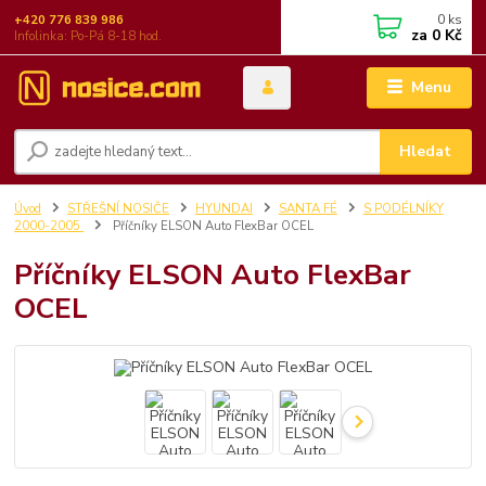
0
ks
+420 776 839 986
za
0 Kč
Infolinka: Po-Pá 8-18 hod.
Menu
Hledat
Úvod
STŘEŠNÍ NOSIČE
HYUNDAI
SANTA FÉ
S PODÉLNÍKY
2000-2005
Příčníky ELSON Auto FlexBar OCEL
Příčníky ELSON Auto FlexBar
OCEL