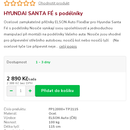
Ohodnotit produkt
HYUNDAI SANTA FÉ s podélníky
Ocelové zamykatelné příčníky ELSON Auto FlexBar pro Hyundai Santa
Fé s podélníky Nosiče vynikají svou spolehlivostí a jednoduchou
manipulací při montáži na podélníky Vašeho auta. Nosiče jsou vhodné
pro připevnění střešního autoboxu, nosičů kol nebo nosičů lyží. (Na
ocelové tyče lze připevnit neje...
celý popis
Dostupnost
1 - 3 dny
2 890 Kč
/
sada
2 388 Kč
bez DPH
Přidat do košíku
Číslo produktu:
FP12000+TP2115
Materiál:
Ocel
Výrobce:
ELSON Auto (ČR)
Nosnost:
100 kg
Délka tyčí:
115 cm