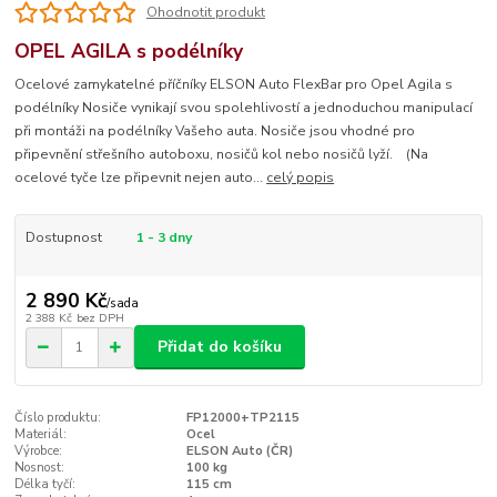
Ohodnotit produkt
OPEL AGILA s podélníky
Ocelové zamykatelné příčníky ELSON Auto FlexBar pro Opel Agila s
podélníky Nosiče vynikají svou spolehlivostí a jednoduchou manipulací
při montáži na podélníky Vašeho auta. Nosiče jsou vhodné pro
připevnění střešního autoboxu, nosičů kol nebo nosičů lyží. (Na
ocelové tyče lze připevnit nejen auto...
celý popis
Dostupnost
1 - 3 dny
2 890 Kč
/
sada
2 388 Kč
bez DPH
Přidat do košíku
Číslo produktu:
FP12000+TP2115
Materiál:
Ocel
Výrobce:
ELSON Auto (ČR)
Nosnost:
100 kg
Délka tyčí:
115 cm