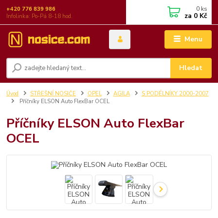
0
ks
+420 776 839 986
za
0 Kč
Infolinka: Po-Pá 8-18 hod.
Menu
Hledat
Úvod
STŘEŠNÍ NOSIČE
OPEL
AGILA
S PODÉLNÍKY 2000-2007
Příčníky ELSON Auto FlexBar OCEL
Příčníky ELSON Auto FlexBar
OCEL