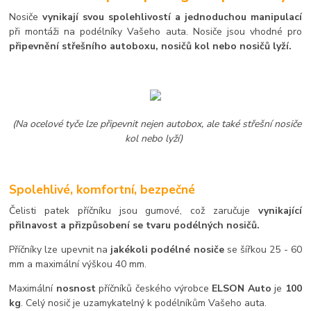
Nosiče
vynikají svou spolehlivostí a jednoduchou manipulací
při montáži na podélníky Vašeho auta. Nosiče jsou vhodné pro
připevnění střešního autoboxu, nosičů kol nebo nosičů lyží.
(Na ocelové tyče lze připevnit nejen autobox, ale také střešní nosiče
kol nebo lyží)
Spolehlivé, komfortní, bezpečné
Čelisti patek příčníku jsou gumové, což zaručuje
vynikající
přilnavost a přizpůsobení se tvaru podélných nosičů.
Příčníky lze upevnit na
jakékoli podélné nosiče
se šířkou 25 - 60
mm a maximální výškou 40 mm.
Maximální
nosnost
příčníků českého výrobce
ELSON Auto
je
100
kg
. Celý nosič je uzamykatelný k podélníkům Vašeho auta.