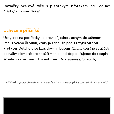
Rozměry ocelové tyče s plastovým návlekem
jsou 22 mm
(výška)
a 32 mm
(šířka)
.
Uchycení příčníků
Uchycení na podélníky se provádí
jednoduchým dotažením
imbusového šroubu
, který je schován pod
zamykatelnou
krytkou
. Dotahuje se klasickým imbusem
(5mm)
, který je součástí
dodváky, nicméně pro snažší manipulaci doporučujeme
dokoupit
šroubovák ve tvaru T s imbusem
(viz. související zboží)
.
Příčníky jsou dodávány v sadě dvou kusů (4 ks patek + 2 ks tyčí).