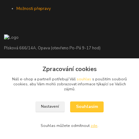
Možnosti přepravy
Písková 666/14A, Opava (otevřeno Po-Pá 9-17 hod)
Radim Kaděrka
Zpracování cookies
+420 776 839 986
Infolinka: Po-Pá 8-18 hod.
Náš e-shop a partneři potřebují Váš
souhlas
s použitím souborů
cookies, aby Vám mohli zobrazovat informace týkající se Vašich
info@nosice.com
zájmů.
Souhlasím
Nastavení
Souhlas můžete odmítnout
zde
.
Vytvořeno na
Eshop-rychle.cz