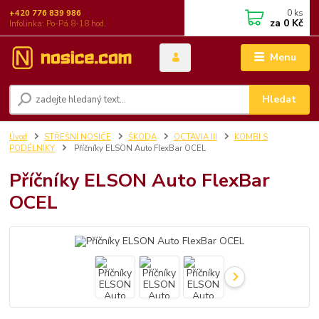
0
ks
+420 776 839 986
za
0 Kč
Infolinka: Po-Pá 8-18 hod.
Menu
Hledat
Úvod
STŘEŠNÍ NOSIČE
ŠKODA
OCTAVIA III
KOMBI S
PODÉLNÍKY
Příčníky ELSON Auto FlexBar OCEL
Příčníky ELSON Auto FlexBar
OCEL