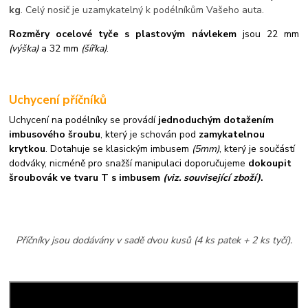
kg
. Celý nosič je uzamykatelný k podélníkům Vašeho auta.
Rozměry ocelové tyče s plastovým návlekem
jsou 22 mm
(výška)
a 32 mm
(šířka)
.
Uchycení příčníků
Uchycení na podélníky se provádí
jednoduchým dotažením
imbusového šroubu
, který je schován pod
zamykatelnou
krytkou
. Dotahuje se klasickým imbusem
(5mm)
, který je součástí
dodváky, nicméně pro snažší manipulaci doporučujeme
dokoupit
šroubovák ve tvaru T s imbusem
(viz. související zboží)
.
Příčníky jsou dodávány v sadě dvou kusů (4 ks patek + 2 ks tyčí).