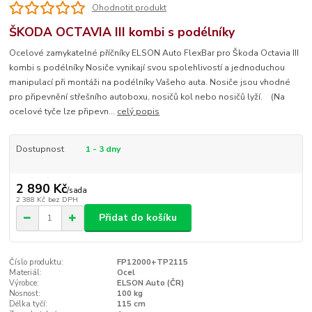
Ohodnotit produkt
ŠKODA OCTAVIA III kombi s podélníky
Ocelové zamykatelné příčníky ELSON Auto FlexBar pro Škoda Octavia III
kombi s podélníky Nosiče vynikají svou spolehlivostí a jednoduchou
manipulací při montáži na podélníky Vašeho auta. Nosiče jsou vhodné
pro připevnění střešního autoboxu, nosičů kol nebo nosičů lyží. (Na
ocelové tyče lze připevn...
celý popis
Dostupnost
1 - 3 dny
2 890 Kč
/
sada
2 388 Kč
bez DPH
Přidat do košíku
Číslo produktu:
FP12000+TP2115
Materiál:
Ocel
Výrobce:
ELSON Auto (ČR)
Nosnost:
100 kg
Délka tyčí:
115 cm