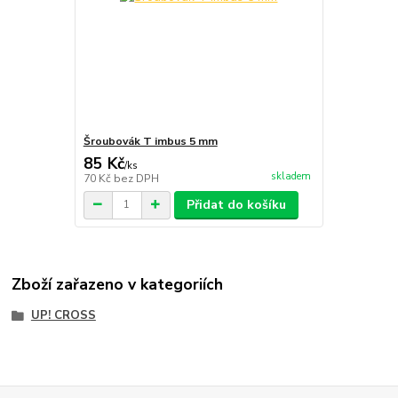
Šroubovák T imbus 5 mm
85 Kč
/
ks
skladem
70 Kč
bez DPH
Přidat do košíku
Zboží zařazeno v kategoriích
UP! CROSS