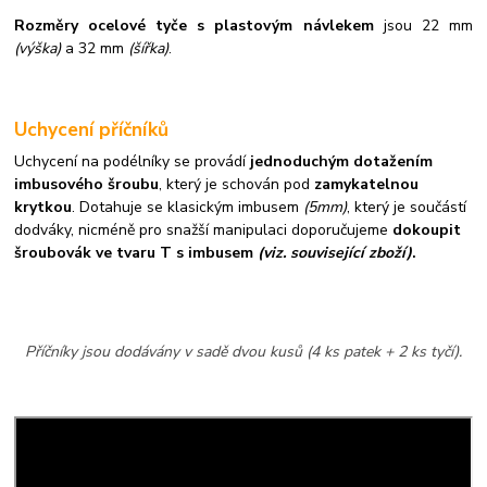
Rozměry ocelové tyče s plastovým návlekem
jsou 22 mm
(výška)
a 32 mm
(šířka)
.
Uchycení příčníků
Uchycení na podélníky se provádí
jednoduchým dotažením
imbusového šroubu
, který je schován pod
zamykatelnou
krytkou
. Dotahuje se klasickým imbusem
(5mm)
, který je součástí
dodváky, nicméně pro snažší manipulaci doporučujeme
dokoupit
šroubovák ve tvaru T s imbusem
(viz. související zboží)
.
Příčníky jsou dodávány v sadě dvou kusů (4 ks patek + 2 ks tyčí).