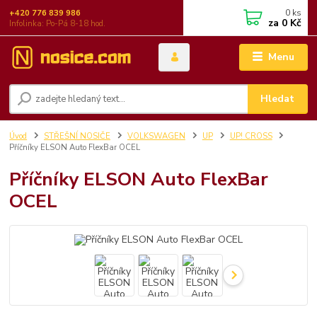
0
ks
+420 776 839 986
za
0 Kč
Infolinka: Po-Pá 8-18 hod.
Menu
Hledat
Úvod
STŘEŠNÍ NOSIČE
VOLKSWAGEN
UP
UP! CROSS
Příčníky ELSON Auto FlexBar OCEL
Příčníky ELSON Auto FlexBar
OCEL