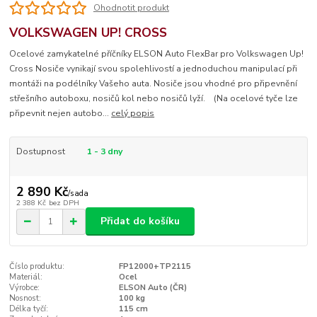
Ohodnotit produkt
VOLKSWAGEN UP! CROSS
Ocelové zamykatelné příčníky ELSON Auto FlexBar pro Volkswagen Up!
Cross Nosiče vynikají svou spolehlivostí a jednoduchou manipulací při
montáži na podélníky Vašeho auta. Nosiče jsou vhodné pro připevnění
střešního autoboxu, nosičů kol nebo nosičů lyží. (Na ocelové tyče lze
připevnit nejen autobo...
celý popis
Dostupnost
1 - 3 dny
2 890 Kč
/
sada
2 388 Kč
bez DPH
Přidat do košíku
Číslo produktu:
FP12000+TP2115
Materiál:
Ocel
Výrobce:
ELSON Auto (ČR)
Nosnost:
100 kg
Délka tyčí:
115 cm