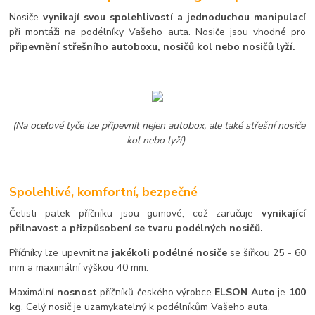
Nosiče
vynikají svou spolehlivostí a jednoduchou manipulací
při montáži na podélníky Vašeho auta. Nosiče jsou vhodné pro
připevnění střešního autoboxu, nosičů kol nebo nosičů lyží.
(Na ocelové tyče lze připevnit nejen autobox, ale také střešní nosiče
kol nebo lyží)
Spolehlivé, komfortní, bezpečné
Čelisti patek příčníku jsou gumové, což zaručuje
vynikající
přilnavost a přizpůsobení se tvaru podélných nosičů.
Příčníky lze upevnit na
jakékoli podélné nosiče
se šířkou 25 - 60
mm a maximální výškou 40 mm.
Maximální
nosnost
příčníků českého výrobce
ELSON Auto
je
100
kg
. Celý nosič je uzamykatelný k podélníkům Vašeho auta.