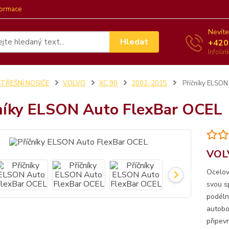
formace
Nevíte
Hledat
+420
Infoli
STŘEŠNÍ NOSIČE
VOLVO
XC 90
2002-2015
Příčníky ELSON
níky ELSON Auto FlexBar OCEL
VOL
Ocelov
svou s
podéln
autobo
připevn