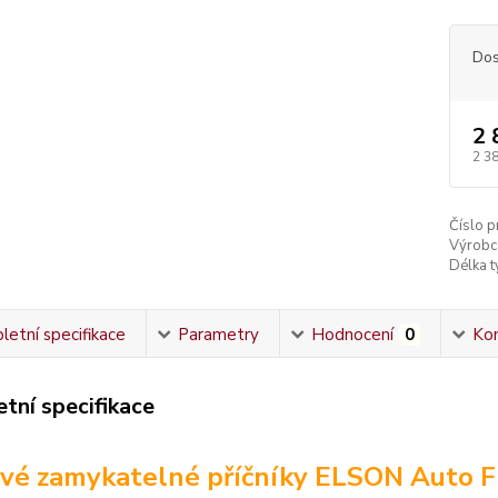
Dos
2 
2 3
Číslo p
Výrobc
Délka ty
etní specifikace
Parametry
Hodnocení
0
Ko
tní specifikace
vé zamykatelné příčníky ELSON Auto F