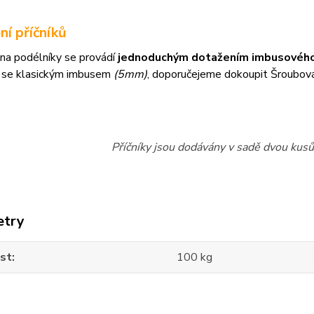
ní příčníků
na podélníky se provádí
jednoduchým dotažením imbusového
 se klasickým imbusem
(5mm)
, doporučejeme dokoupit Šroubov
Příčníky jsou dodávány v sadě dvou kusů 
etry
st
100 kg