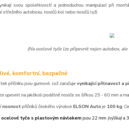
ynikají svou spolehlivostí a jednoduchou manipulací při mon
í střešního autoboxu, nosičů kol nebo nosičů lyží.
(Na ocelové tyče lze připevnit nejen autobox, ale 
livé, komfortní, bezpečné
atek příčníku jsou gumové, což zaručuje
vynikající přilnavost a 
lze upevnit na jakékoli podélné nosiče se šířkou 25 - 60 mm a 
í
nosnost
příčníků českého výrobce
ELSON Auto
je
100 kg
. C
 ocelové tyče s plastovým návlekem
jsou 22 mm
(výška)
a 