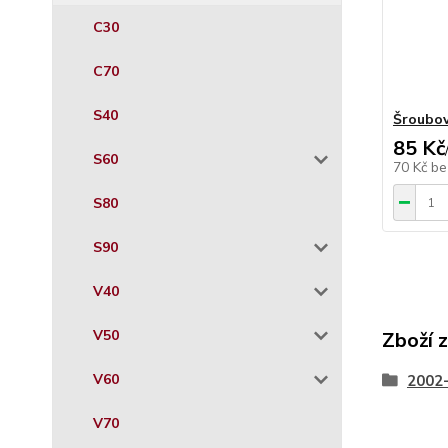
C30
C70
S40
Šroubov
85 Kč
S60
70 Kč
be
S80
S90
V40
V50
Zboží 
V60
2002
V70