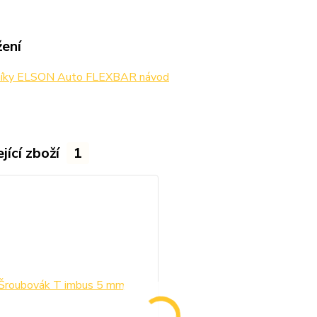
žení
níky ELSON Auto FLEXBAR návod
jící zboží
1