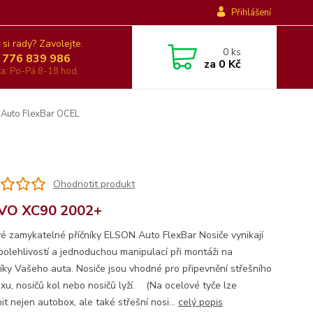
Přihlášení
 si rady? Zavolejte.
0
ks
 776 839 986
za
0 Kč
nka: Po-Pá 8-18 hod.
 Auto FlexBar OCEL
Ohodnotit produkt
VO XC90 2002+
é zamykatelné příčníky ELSON Auto FlexBar Nosiče vynikají
polehlivostí a jednoduchou manipulací při montáži na
íky Vašeho auta. Nosiče jsou vhodné pro připevnění střešního
xu, nosičů kol nebo nosičů lyží. (Na ocelové tyče lze
it nejen autobox, ale také střešní nosi...
celý popis