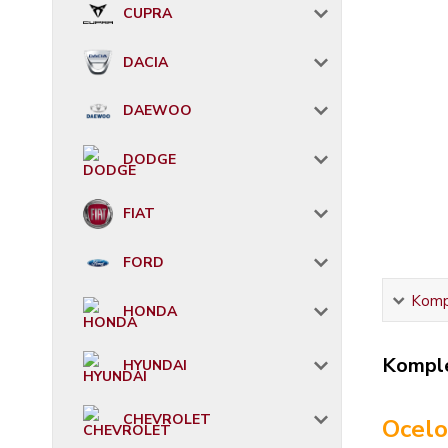
CUPRA
DACIA
DAEWOO
DODGE
FIAT
FORD
Kompl
HONDA
Komple
HYUNDAI
CHEVROLET
Ocelo