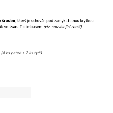
 šroubu
, který je schován pod zamykatelnou krytkou.
ák ve tvaru T s imbusem
(viz. související zboží)
.
(4 ks patek + 2 ks tyčí).