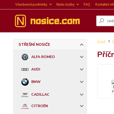
Všeobecné podmínky
Naše služby
FAQ
Kontaktní in
Úvod
STŘEŠNÍ NOSIČE
Příč
ALFA ROMEO
AUDI
BMW
CADILLAC
CITROËN