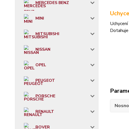
MERCEDES BENZ
Uchyce
MINI
Uchycení 
Dotahuje
MITSUBISHI
NISSAN
OPEL
PEUGEOT
Param
PORSCHE
Nosno
RENAULT
ROVER