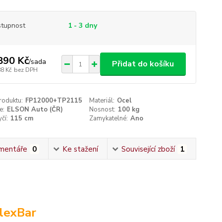
tupnost
1 - 3 dny
890 Kč
/
sada
Přidat do košíku
88 Kč
bez DPH
roduktu:
FP12000+TP2115
Materiál:
Ocel
e:
ELSON Auto (ČR)
Nosnost:
100 kg
čí:
115 cm
Zamykatelné:
Ano
mentáře
0
Ke stažení
Související zboží
1
lexBar