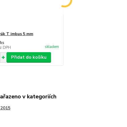
ák T imbus 5 mm
/
ks
skladem
z DPH
Přidat do košíku
zařazeno v kategoriích
-2015