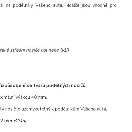
táži na podélníky Vašeho auta. Nosiče jsou vhodné pro
také střešní nosiče kol nebo lyží)
přizpůsobení se tvaru podélných nosičů.
maximální výškou 40 mm.
elý nosič je uzamykatelný k podélníkům Vašeho auta.
32 mm
(šířka)
.