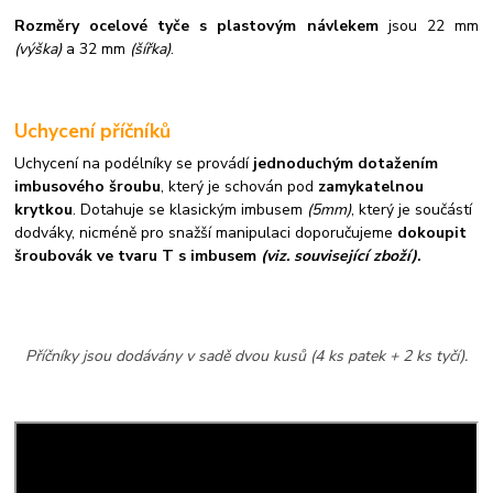
Rozměry ocelové tyče s plastovým návlekem
jsou 22 mm
(výška)
a 32 mm
(šířka)
.
Uchycení příčníků
Uchycení na podélníky se provádí
jednoduchým dotažením
imbusového šroubu
, který je schován pod
zamykatelnou
krytkou
. Dotahuje se klasickým imbusem
(5mm)
, který je součástí
dodváky, nicméně pro snažší manipulaci doporučujeme
dokoupit
šroubovák ve tvaru T s imbusem
(viz. související zboží)
.
Příčníky jsou dodávány v sadě dvou kusů (4 ks patek + 2 ks tyčí).