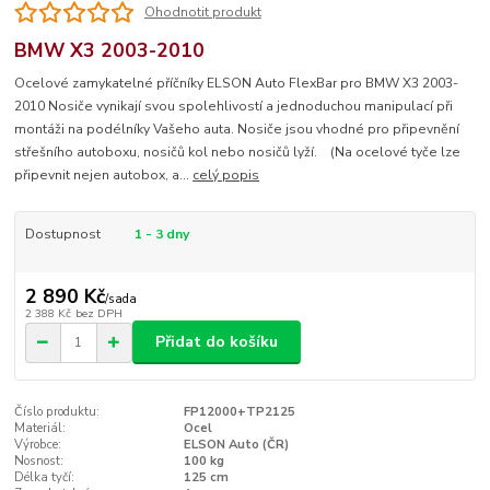
Ohodnotit produkt
BMW X3 2003-2010
Ocelové zamykatelné příčníky ELSON Auto FlexBar pro BMW X3 2003-
2010 Nosiče vynikají svou spolehlivostí a jednoduchou manipulací při
montáži na podélníky Vašeho auta. Nosiče jsou vhodné pro připevnění
střešního autoboxu, nosičů kol nebo nosičů lyží. (Na ocelové tyče lze
připevnit nejen autobox, a...
celý popis
Dostupnost
1 - 3 dny
2 890 Kč
/
sada
2 388 Kč
bez DPH
Přidat do košíku
Číslo produktu:
FP12000+TP2125
Materiál:
Ocel
Výrobce:
ELSON Auto (ČR)
Nosnost:
100 kg
Délka tyčí:
125 cm