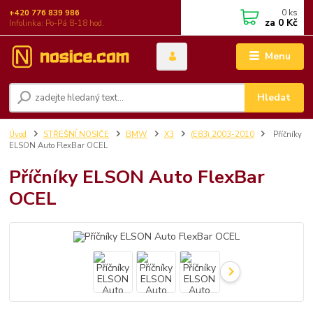
0
ks
+420 776 839 986
za
0 Kč
Infolinka: Po-Pá 8-18 hod.
Menu
Hledat
Úvod
STŘEŠNÍ NOSIČE
BMW
X3
(E83) 2003-2010
Příčníky
ELSON Auto FlexBar OCEL
Příčníky ELSON Auto FlexBar
OCEL