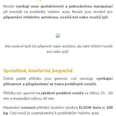
Nosiče
vynikají svou spolehlivostí a jednoduchou manipulací
při montáži na podélníky Vašeho auta. Nosiče jsou vhodné pro
připevnění střešního autoboxu, nosičů kol nebo nosičů lyží.
(Na ocelové tyče lze připevnit nejen autobox, ale také střešní nosiče
kol nebo lyží)
Spolehlivé, komfortní, bezpečné
Čelisti patek příčníku jsou gumové, což zaručuje
vynikající
přilnavost a přizpůsobení se tvaru podélných nosičů.
Příčníky lze upevnit na
jakékoli podélné nosiče
se šířkou 25 - 60
mm a maximální výškou 40 mm.
Maximální
nosnost
příčníků českého výrobce
ELSON Auto
je
100
kg
. Celý nosič je uzamykatelný k podélníkům Vašeho auta.