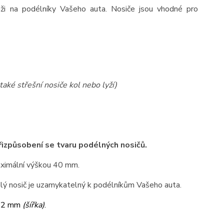
táži na podélníky Vašeho auta. Nosiče jsou vhodné pro
také střešní nosiče kol nebo lyží)
přizpůsobení se tvaru podélných nosičů.
maximální výškou 40 mm.
elý nosič je uzamykatelný k podélníkům Vašeho auta.
32 mm
(šířka)
.