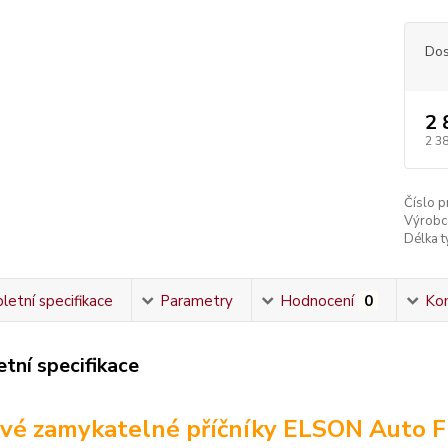
Dos
2 
2 3
Číslo p
Výrobc
Délka ty
etní specifikace
Parametry
Hodnocení
0
Ko
tní specifikace
vé zamykatelné příčníky ELSON Auto F