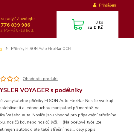
Přihlášení
 si rady? Zavolejte.
0
ks
 776 839 986
za
0 Kč
nka: Po-Pá 8-18 hod.
5
Příčníky ELSON Auto FlexBar OCEL
Ohodnotit produkt
YSLER VOYAGER s podélníky
é zamykatelné příčníky ELSON Auto FlexBar Nosiče vynikají
polehlivostí a jednoduchou manipulací při montáži na
íky Vašeho auta. Nosiče jsou vhodné pro připevnění střešního
xu, nosičů kol nebo nosičů lyží. (Na ocelové tyče lze
it nejen autobox, ale také střešní nosi...
celý popis