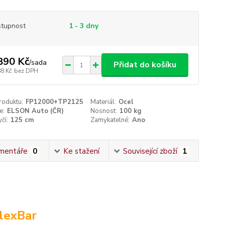
tupnost
1 - 3 dny
890 Kč
/
sada
Přidat do košíku
88 Kč
bez DPH
roduktu:
FP12000+TP2125
Materiál:
Ocel
e:
ELSON Auto (ČR)
Nosnost:
100 kg
čí:
125 cm
Zamykatelné:
Ano
mentáře
0
Ke stažení
Související zboží
1
lexBar