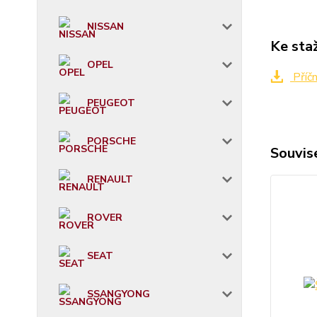
NISSAN
Ke sta
OPEL
Příč
PEUGEOT
PORSCHE
Souvise
RENAULT
ROVER
SEAT
SSANGYONG