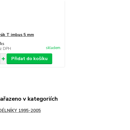
ák T imbus 5 mm
/
ks
skladem
z DPH
Přidat do košíku
zařazeno v kategoriích
DÉLNÍKY 1995-2005