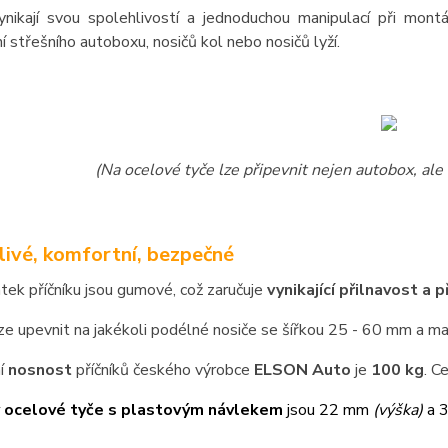
ynikají svou spolehlivostí a jednoduchou manipulací při mon
í střešního autoboxu, nosičů kol nebo nosičů lyží.
(Na ocelové tyče lze připevnit nejen autobox, ale 
livé, komfortní, bezpečné
atek příčníku jsou gumové, což zaručuje
vynikající přilnavost a 
lze upevnit na jakékoli podélné nosiče se šířkou 25 - 60 mm a 
í
nosnost
příčníků českého výrobce
ELSON Auto
je
100 kg
. C
 ocelové tyče s plastovým návlekem
jsou 22 mm
(výška)
a 