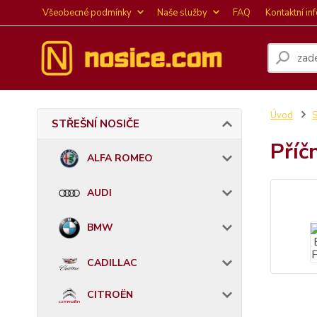
Všeobecné podmínky
Naše služby
FAQ
Kontaktní in
Úvod
STŘEŠNÍ NOSIČE
Příč
ALFA ROMEO
AUDI
BMW
CADILLAC
CITROËN