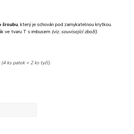
 šroubu
, který je schován pod zamykatelnou krytkou.
ák ve tvaru T s imbusem
(viz. související zboží)
.
(4 ks patek + 2 ks tyčí).