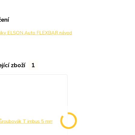
žení
níky ELSON Auto FLEXBAR návod
jící zboží
1