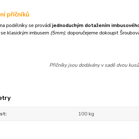
ní příčníků
na podélníky se provádí
jednoduchým dotažením imbusového
 se klasickým imbusem
(5mm)
, doporučejeme dokoupit Šroubov
Příčníky jsou dodávány v sadě dvou kusů 
etry
st
100 kg