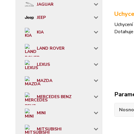
JAGUAR
Uchyce
JEEP
Uchycení 
Dotahuje
KIA
LAND ROVER
LEXUS
MAZDA
Param
MERCEDES BENZ
Nosno
MINI
MITSUBISHI