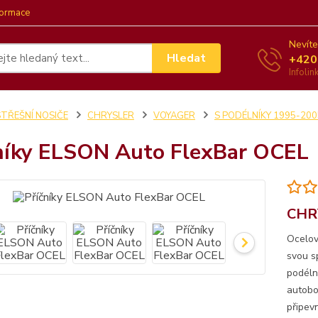
formace
Nevíte
Hledat
+420
Infoli
STŘEŠNÍ NOSIČE
CHRYSLER
VOYAGER
S PODÉLNÍKY 1995-200
níky ELSON Auto FlexBar OCEL
CHR
Ocelov
svou s
podéln
autobo
připevn