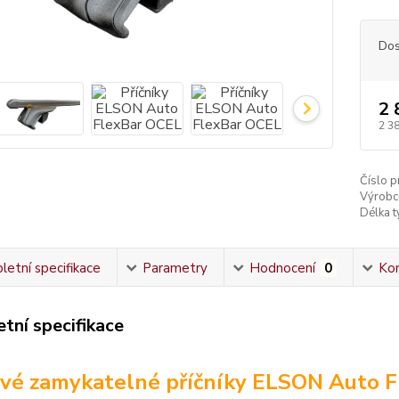
Dos
2 
2 3
Číslo p
Výrobc
Délka ty
etní specifikace
Parametry
Hodnocení
0
Ko
tní specifikace
vé zamykatelné příčníky ELSON Auto F