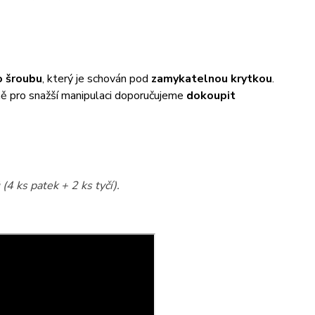
 šroubu
, který je schován pod
zamykatelnou krytkou
.
éně pro snažší manipulaci doporučujeme
dokoupit
(4 ks patek + 2 ks tyčí).