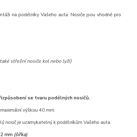
ntáži na podélníky Vašeho auta. Nosiče jsou vhodné pro
také střešní nosiče kol nebo lyží)
přizpůsobení se tvaru podélných nosičů.
 maximální výškou 40 mm.
elý nosič je uzamykatelný k podélníkům Vašeho auta.
32 mm
(šířka)
.