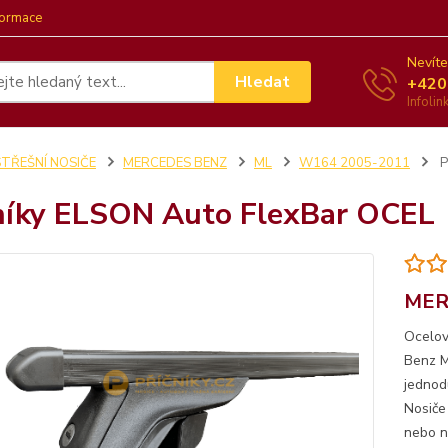
formace
Nevíte
Hledat
+420
Infoli
STŘEŠNÍ NOSIČE
MERCEDES BENZ
ML
W164 2005-2011
P
níky ELSON Auto FlexBar OCEL
MER
Ocelov
Benz M
jednod
Nosiče
nebo no