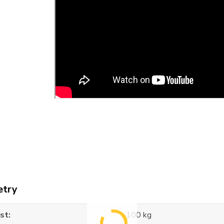
etry
st
100 kg