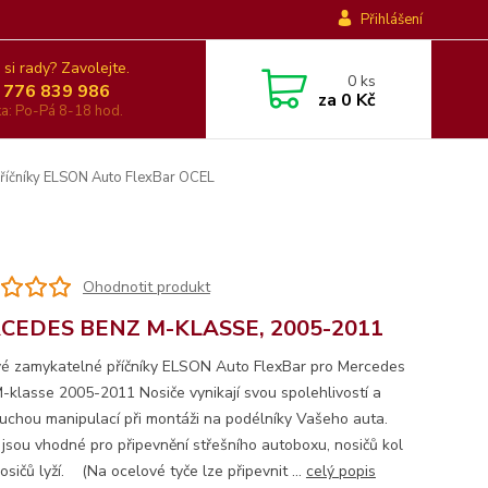
Přihlášení
 si rady? Zavolejte.
0
ks
 776 839 986
za
0 Kč
nka: Po-Pá 8-18 hod.
říčníky ELSON Auto FlexBar OCEL
Ohodnotit produkt
CEDES BENZ M-KLASSE, 2005-2011
é zamykatelné příčníky ELSON Auto FlexBar pro Mercedes
-klasse 2005-2011 Nosiče vynikají svou spolehlivostí a
uchou manipulací při montáži na podélníky Vašeho auta.
 jsou vhodné pro připevnění střešního autoboxu, nosičů kol
sičů lyží. (Na ocelové tyče lze připevnit ...
celý popis