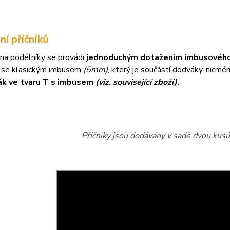
ní příčníků
na podélníky se provádí
jednoduchým dotažením imbusového
 se klasickým imbusem
(5mm)
, který je součástí dodváky, nicm
ák ve tvaru T s imbusem
(viz. související zboží)
.
Příčníky jsou dodávány v sadě dvou kusů 