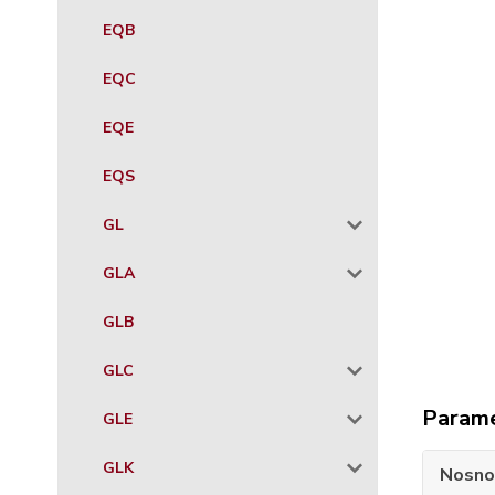
EQB
EQC
EQE
EQS
GL
GLA
GLB
GLC
Param
GLE
GLK
Nosno