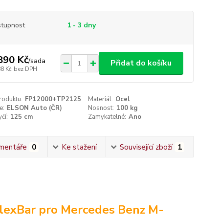
tupnost
1 - 3 dny
890 Kč
/
sada
Přidat do košíku
88 Kč
bez DPH
roduktu:
FP12000+TP2125
Materiál:
Ocel
e:
ELSON Auto (ČR)
Nosnost:
100 kg
čí:
125 cm
Zamykatelné:
Ano
mentáře
0
Ke stažení
Související zboží
1
lexBar pro Mercedes Benz M-