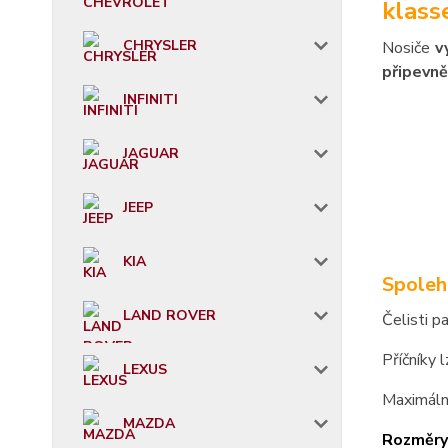
klass
CHRYSLER
Nosiče
v
připevně
INFINITI
JAGUAR
JEEP
KIA
Spoleh
LAND ROVER
Čelisti p
Příčníky 
LEXUS
Maximáln
MAZDA
Rozměry