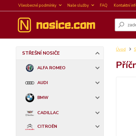
Všeobecné podmínky
Naše služby
FAQ
Kontaktní in
Úvod
STŘEŠNÍ NOSIČE
Příč
ALFA ROMEO
AUDI
BMW
CADILLAC
CITROËN