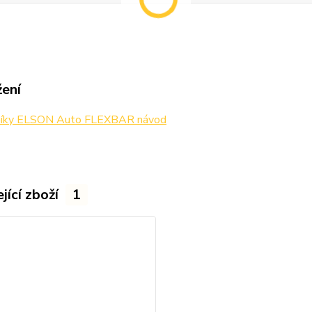
žení
níky ELSON Auto FLEXBAR návod
jící zboží
1