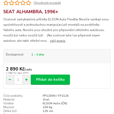
Ohodnotit produkt
SEAT ALHAMBRA, 1996+
Ocelové zamykatelné příčníky ELSON Auto FlexBar Nosiče vynikají svou
spolehlivostí a jednoduchou manipulací při montáži na podélníky
Vašeho auta. Nosiče jsou vhodné pro připevnění střešního autoboxu,
nosičů kol nebo nosičů lyží. (Na ocelové tyče lze připevnit nejen
autobox, ale také střešní nosi...
celý popis
Dostupnost
1 - 3 dny
2 890 Kč
/
sada
2 388 Kč
bez DPH
Přidat do košíku
Číslo produktu:
FP12000+TP2125
Materiál:
Ocel
Výrobce:
ELSON Auto (ČR)
Nosnost:
100 kg
Délka tyčí:
125 cm