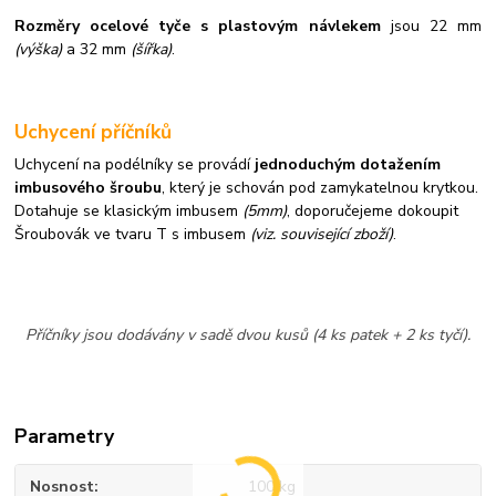
Rozměry ocelové tyče s plastovým návlekem
jsou 22 mm
(výška)
a 32 mm
(šířka)
.
Uchycení příčníků
Uchycení na podélníky se provádí
jednoduchým dotažením
imbusového šroubu
, který je schován pod zamykatelnou krytkou.
Dotahuje se klasickým imbusem
(5mm)
, doporučejeme dokoupit
Šroubovák ve tvaru T s imbusem
(viz. související zboží)
.
Příčníky jsou dodávány v sadě dvou kusů (4 ks patek + 2 ks tyčí).
Parametry
Nosnost
100 kg