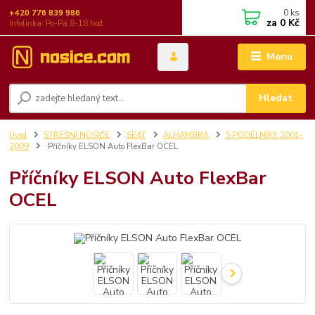
0
ks
+420 776 839 986
za
0 Kč
Infolinka: Po-Pá 8-18 hod.
Menu
Hledat
Úvod
STŘEŠNÍ NOSIČE
SEAT
ALHAMBRA
S PODÉLNÍKY 2001-
2009
Příčníky ELSON Auto FlexBar OCEL
Příčníky ELSON Auto FlexBar
OCEL