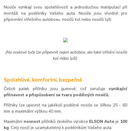
Nosiče vynikají svou spolehlivostí a jednoduchou manipulací při
montáži na podélníky Vašeho auta. Nosiče jsou vhodné pro
připevnění střešního autoboxu, nosičů kol nebo nosičů lyží.
(Na ocelové tyče lze připevnit nejen autobox, ale také střešní nosiče
kol nebo lyží)
Spolehlivé, komfortní, bezpečné
Čelisti patek příčníku jsou gumové, což zaručuje
vynikající
přilnavost a přizpůsobení se tvaru podélných nosičů.
Příčníky lze upevnit na jakékoli podélné nosiče se šířkou 25 - 60
mm a maximální výškou 40 mm.
Maximální
nosnost
příčníků českého výrobce
ELSON Auto
je
100
kg
. Celý nosič je uzamykatelný k podélníkům Vašeho auta.