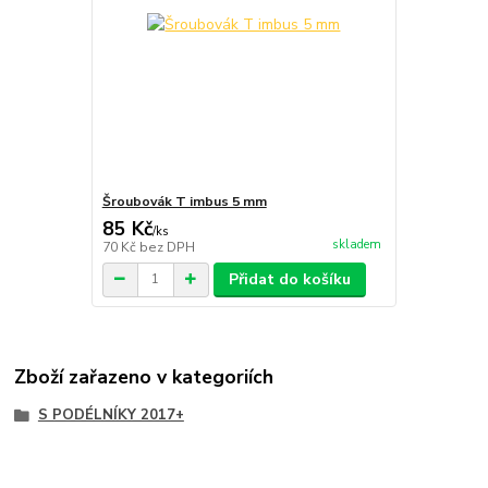
Šroubovák T imbus 5 mm
85 Kč
/
ks
skladem
70 Kč
bez DPH
Přidat do košíku
Zboží zařazeno v kategoriích
S PODÉLNÍKY 2017+