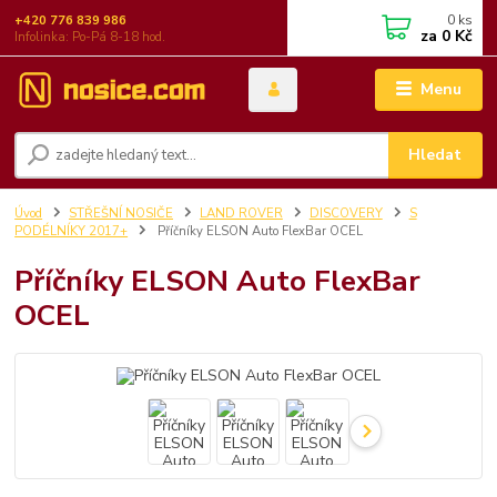
0
ks
+420 776 839 986
za
0 Kč
Infolinka: Po-Pá 8-18 hod.
Menu
Hledat
Úvod
STŘEŠNÍ NOSIČE
LAND ROVER
DISCOVERY
S
PODÉLNÍKY 2017+
Příčníky ELSON Auto FlexBar OCEL
Příčníky ELSON Auto FlexBar
OCEL