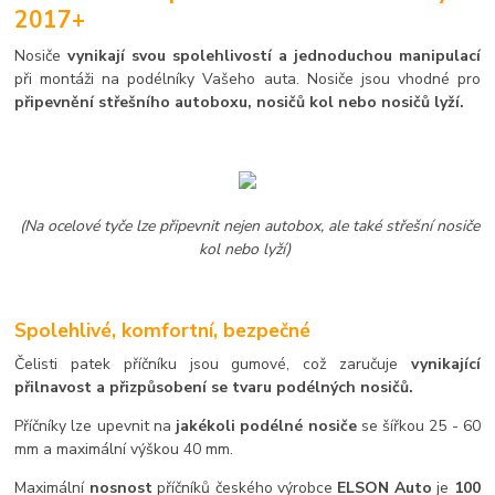
2017+
Nosiče
vynikají svou spolehlivostí a jednoduchou manipulací
při montáži na podélníky Vašeho auta. Nosiče jsou vhodné pro
připevnění střešního autoboxu, nosičů kol nebo nosičů lyží.
(Na ocelové tyče lze připevnit nejen autobox, ale také střešní nosiče
kol nebo lyží)
Spolehlivé, komfortní, bezpečné
Čelisti patek příčníku jsou gumové, což zaručuje
vynikající
přilnavost a přizpůsobení se tvaru podélných nosičů.
Příčníky lze upevnit na
jakékoli podélné nosiče
se šířkou 25 - 60
mm a maximální výškou 40 mm.
Maximální
nosnost
příčníků českého výrobce
ELSON Auto
je
100