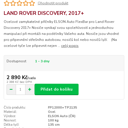
Ohodnotit produkt
LAND ROVER DISCOVERY, 2017+
Ocelové zamykatelné příčníky ELSON Auto FlexBar pro Land Rover
Discovery 2017+ Nosiče vynikají svou spolehlivostí a jednoduchou
manipulací při montáži na podélníky Vašeho auta. Nosiče jsou vhodné
pro připevnění střešního autoboxu, nosičů kol nebo nosičů lyží. (Na
ocelové tyče lze připevnit nejen ...
celý popis
Dostupnost
1 - 3 dny
2 890 Kč
/
sada
2 388 Kč
bez DPH
Přidat do košíku
Číslo produktu:
FP12000+TP2135
Materiál:
Ocel
Výrobce:
ELSON Auto (ČR)
Nosnost:
100 kg
Délka tyčí:
135 cm