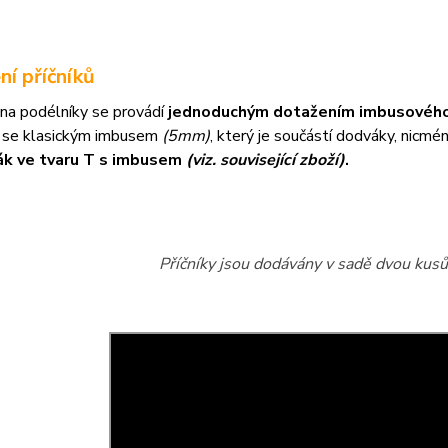
ní příčníků
na podélníky se provádí
jednoduchým dotažením imbusového
 se klasickým imbusem
(5mm)
, který je součástí dodváky, nicm
ák ve tvaru T s imbusem
(viz. související zboží)
.
Příčníky jsou dodávány v sadě dvou kusů 