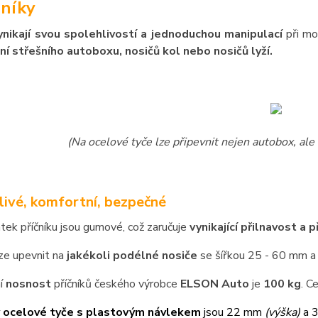
níky
ynikají svou spolehlivostí a jednoduchou manipulací
při mo
ní střešního autoboxu, nosičů kol nebo nosičů lyží.
(Na ocelové tyče lze připevnit nejen autobox, ale 
livé, komfortní, bezpečné
atek příčníku jsou gumové, což zaručuje
vynikající přilnavost a 
lze upevnit na
jakékoli podélné nosiče
se šířkou 25 - 60 mm a
í
nosnost
příčníků českého výrobce
ELSON Auto
je
100 kg
. C
 ocelové tyče s plastovým návlekem
jsou 22 mm
(výška)
a 