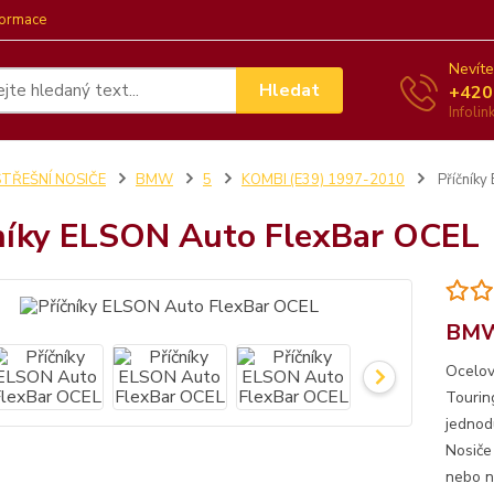
formace
Nevíte
Hledat
+420
Infoli
STŘEŠNÍ NOSIČE
BMW
5
KOMBI (E39) 1997-2010
Příčníky
níky ELSON Auto FlexBar OCEL
BMW
Ocelov
Tourin
jednod
Nosiče
nebo no