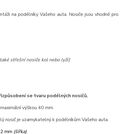
ntáži na podélníky Vašeho auta. Nosiče jsou vhodné pro
také střešní nosiče kol nebo lyží)
přizpůsobení se tvaru podélných nosičů.
 maximální výškou 40 mm.
elý nosič je uzamykatelný k podélníkům Vašeho auta.
32 mm
(šířka)
.