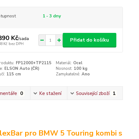
tupnost
1 - 3 dny
890 Kč
/
sada
Přidat do košíku
88 Kč
bez DPH
roduktu:
FP12000+TP2115
Materiál:
Ocel
e:
ELSON Auto (ČR)
Nosnost:
100 kg
čí:
115 cm
Zamykatelné:
Ano
mentáře
0
Ke stažení
Související zboží
1
lexBar pro BMW 5 Touring kombi s