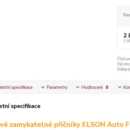
Dos
2 
2 3
Číslo p
Výrobc
Délka ty
etní specifikace
Parametry
Hodnocení
0
Ko
tní specifikace
vé zamykatelné příčníky ELSON Auto F