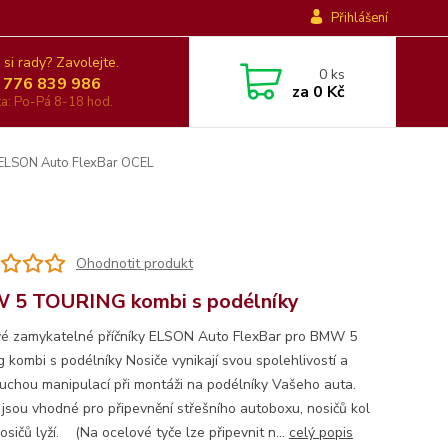
Přihlášení
 si rady? Zavolejte.
0
ks
 776 839 986
za
0 Kč
nka: Po-Pá 8-18 hod.
 ELSON Auto FlexBar OCEL
Ohodnotit produkt
 5 TOURING kombi s podélníky
é zamykatelné příčníky ELSON Auto FlexBar pro BMW 5
g kombi s podélníky Nosiče vynikají svou spolehlivostí a
uchou manipulací při montáži na podélníky Vašeho auta.
 jsou vhodné pro připevnění střešního autoboxu, nosičů kol
sičů lyží. (Na ocelové tyče lze připevnit n...
celý popis