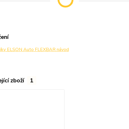
žení
níky ELSON Auto FLEXBAR návod
jící zboží
1