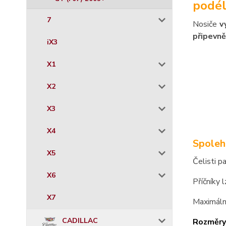
podél
7
Nosiče
v
připevně
iX3
X1
X2
X3
X4
Spoleh
X5
Čelisti p
X6
Příčníky 
X7
Maximáln
CADILLAC
Rozměry