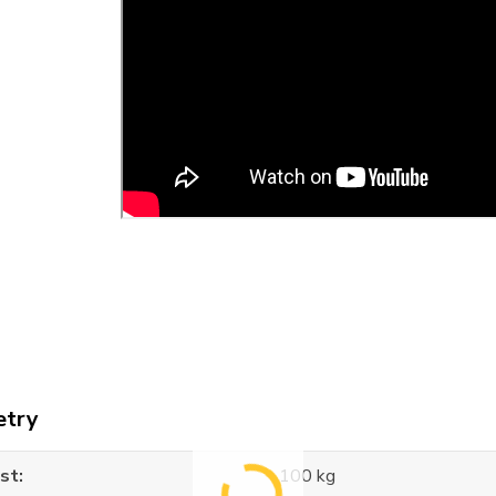
etry
st
100 kg