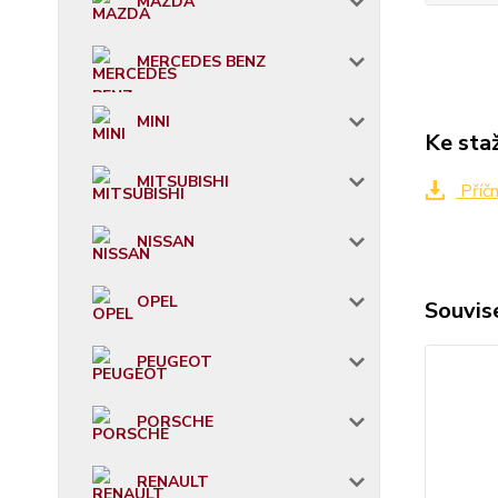
MAZDA
MERCEDES BENZ
MINI
Ke sta
MITSUBISHI
Příč
NISSAN
OPEL
Souvise
PEUGEOT
PORSCHE
RENAULT