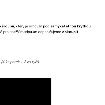
 šroubu
, který je schován pod
zamykatelnou krytkou
.
éně pro snažší manipulaci doporučujeme
dokoupit
(4 ks patek + 2 ks tyčí).