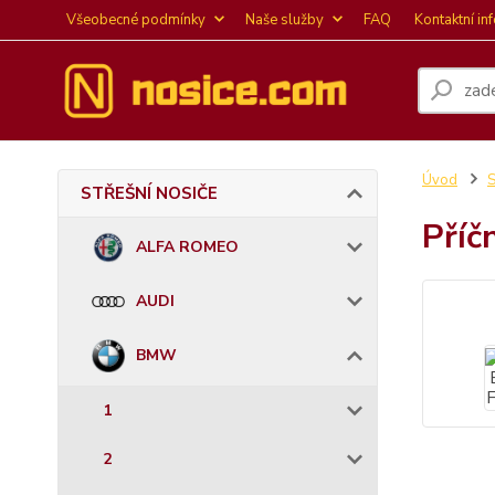
Všeobecné podmínky
Naše služby
FAQ
Kontaktní in
Úvod
STŘEŠNÍ NOSIČE
Příč
ALFA ROMEO
AUDI
BMW
1
2