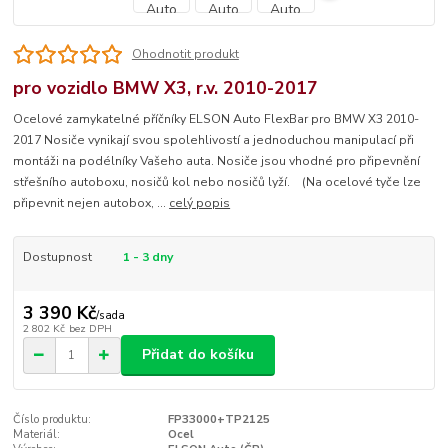
Ohodnotit produkt
pro vozidlo BMW X3, r.v. 2010-2017
Ocelové zamykatelné příčníky ELSON Auto FlexBar pro BMW X3 2010-
2017 Nosiče vynikají svou spolehlivostí a jednoduchou manipulací při
montáži na podélníky Vašeho auta. Nosiče jsou vhodné pro připevnění
střešního autoboxu, nosičů kol nebo nosičů lyží. (Na ocelové tyče lze
připevnit nejen autobox, ...
celý popis
Dostupnost
1 - 3 dny
3 390 Kč
/
sada
2 802 Kč
bez DPH
Přidat do košíku
Číslo produktu:
FP33000+TP2125
Materiál:
Ocel