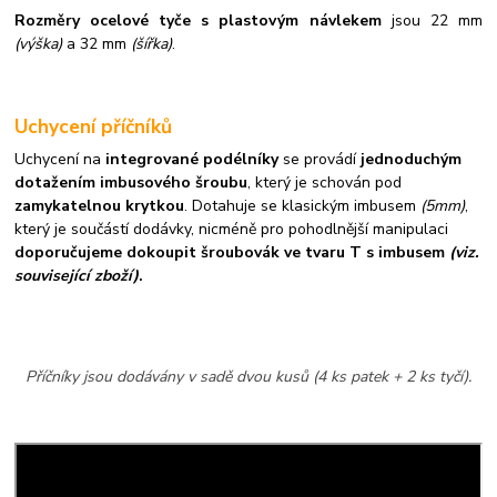
Rozměry ocelové tyče s plastovým návlekem
jsou 22 mm
(výška)
a 32 mm
(šířka)
.
Uchycení příčníků
Uchycení na
integrované podélníky
se provádí
jednoduchým
dotažením imbusového šroubu
, který je schován pod
zamykatelnou krytkou
. Dotahuje se klasickým imbusem
(5mm)
,
který je součástí dodávky, nicméně pro pohodlnější manipulaci
doporučujeme dokoupit šroubovák ve tvaru T s imbusem
(viz.
související zboží)
.
Příčníky jsou dodávány v sadě dvou kusů (4 ks patek + 2 ks tyčí).