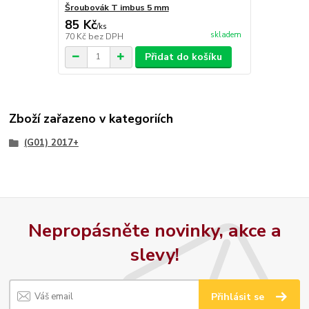
Šroubovák T imbus 5 mm
85 Kč
/
ks
skladem
70 Kč
bez DPH
Přidat do košíku
Zboží zařazeno v kategoriích
(G01) 2017+
Nepropásněte novinky, akce a
slevy!
Přihlásit se