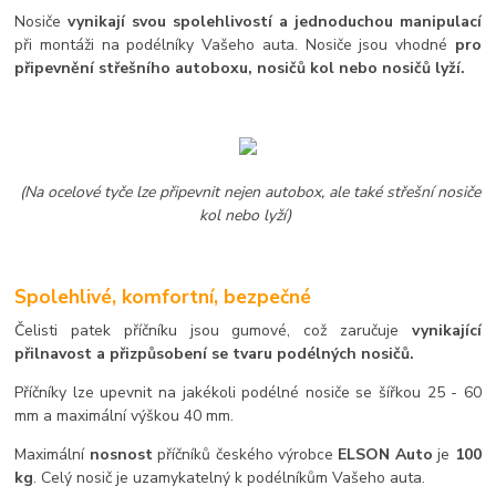
Nosiče
vynikají svou spolehlivostí a jednoduchou manipulací
při montáži na podélníky Vašeho auta. Nosiče jsou vhodné
pro
připevnění střešního autoboxu, nosičů kol nebo nosičů lyží.
(Na ocelové tyče lze připevnit nejen autobox, ale také střešní nosiče
kol nebo lyží)
Spolehlivé, komfortní, bezpečné
Čelisti patek příčníku jsou gumové, což zaručuje
vynikající
přilnavost a přizpůsobení se tvaru podélných nosičů.
Příčníky lze upevnit na jakékoli podélné nosiče se šířkou 25 - 60
mm a maximální výškou 40 mm.
Maximální
nosnost
příčníků českého výrobce
ELSON Auto
je
100
kg
. Celý nosič je uzamykatelný k podélníkům Vašeho auta.