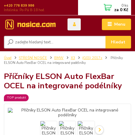
0
ks
+420 776 839 986
za
0 Kč
Infolinka: Po-Pá 8-18 hod.
Menu
Hledat
Úvod
STŘEŠNÍ NOSIČE
BMW
X3
(G01) 2017+
Příčníky
ELSON Auto FlexBar OCEL na integrované podélníky
Příčníky ELSON Auto FlexBar
OCEL na integrované podélníky
TOP produkt