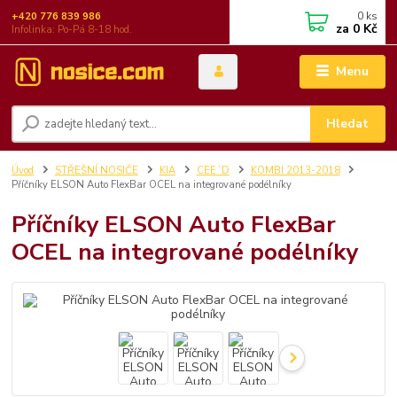
0
ks
+420 776 839 986
za
0 Kč
Infolinka: Po-Pá 8-18 hod.
Menu
Hledat
Úvod
STŘEŠNÍ NOSIČE
KIA
CEE´D
KOMBI 2013-2018
Příčníky ELSON Auto FlexBar OCEL na integrované podélníky
Příčníky ELSON Auto FlexBar
OCEL na integrované podélníky