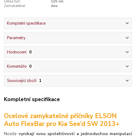
Délka tyčí:
115 cm
Zamykatelné:
Ano
Kompletní specifikace
Parametry
Hodnocení
0
Komentáře
0
Související zboží
1
Kompletní specifikace
Ocelové zamykatelné příčníky ELSON
Auto FlexBar pro Kia See’d SW 2013+
Nosiče
vynikají svou spolehlivostí a jednoduchou manipulací