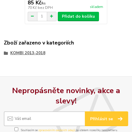
85 Kč
/
ks
skladem
70 Kč
bez DPH
Přidat do košíku
Zboží zařazeno v kategoriích
KOMBI 2013-2018
Nepropásněte novinky, akce a
slevy!
Přihlásit se
Souhlasím se
zpracováním osobních údajů
za účelem rozesílky newsletteru.