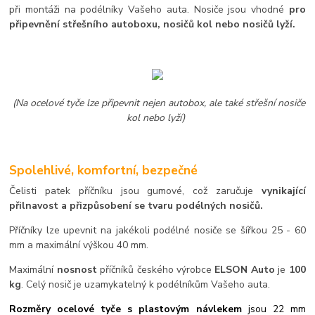
při montáži na podélníky Vašeho auta. Nosiče jsou vhodné
pro
připevnění střešního autoboxu, nosičů kol nebo nosičů lyží.
(Na ocelové tyče lze připevnit nejen autobox, ale také střešní nosiče
kol nebo lyží)
Spolehlivé, komfortní, bezpečné
Čelisti patek příčníku jsou gumové, což zaručuje
vynikající
přilnavost a přizpůsobení se tvaru podélných nosičů.
Příčníky lze upevnit na jakékoli podélné nosiče se šířkou 25 - 60
mm a maximální výškou 40 mm.
Maximální
nosnost
příčníků českého výrobce
ELSON Auto
je
100
kg
. Celý nosič je uzamykatelný k podélníkům Vašeho auta.
Rozměry ocelové tyče s plastovým návlekem
jsou 22 mm