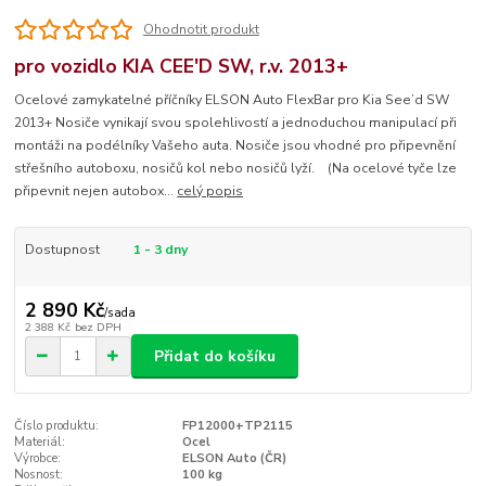
Ohodnotit produkt
pro vozidlo KIA CEE'D SW, r.v. 2013+
Ocelové zamykatelné příčníky ELSON Auto FlexBar pro Kia See’d SW
2013+ Nosiče vynikají svou spolehlivostí a jednoduchou manipulací při
montáži na podélníky Vašeho auta. Nosiče jsou vhodné pro připevnění
střešního autoboxu, nosičů kol nebo nosičů lyží. (Na ocelové tyče lze
připevnit nejen autobox...
celý popis
Dostupnost
1 - 3 dny
2 890 Kč
/
sada
2 388 Kč
bez DPH
Přidat do košíku
Číslo produktu:
FP12000+TP2115
Materiál:
Ocel
Výrobce:
ELSON Auto (ČR)
Nosnost:
100 kg