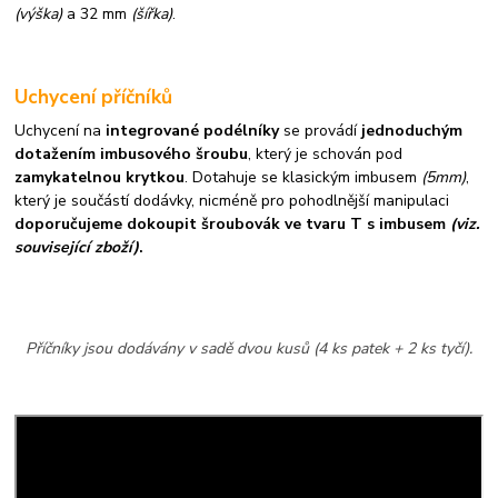
(výška)
a 32 mm
(šířka)
.
Uchycení příčníků
Uchycení na
integrované podélníky
se provádí
jednoduchým
dotažením imbusového šroubu
, který je schován pod
zamykatelnou krytkou
. Dotahuje se klasickým imbusem
(5mm)
,
který je součástí dodávky, nicméně pro pohodlnější manipulaci
doporučujeme dokoupit šroubovák ve tvaru T s imbusem
(viz.
související zboží)
.
Příčníky jsou dodávány v sadě dvou kusů (4 ks patek + 2 ks tyčí).