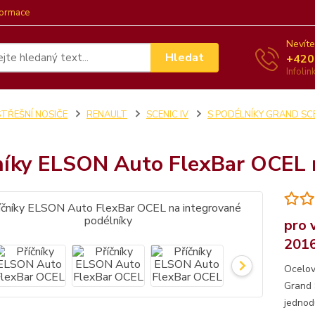
formace
Nevíte
Hledat
+420
Infoli
STŘEŠNÍ NOSIČE
RENAULT
SCENIC IV
S PODÉLNÍKY GRAND SCE
níky ELSON Auto FlexBar OCEL 
pro 
201
Ocelov
Grand 
jednod