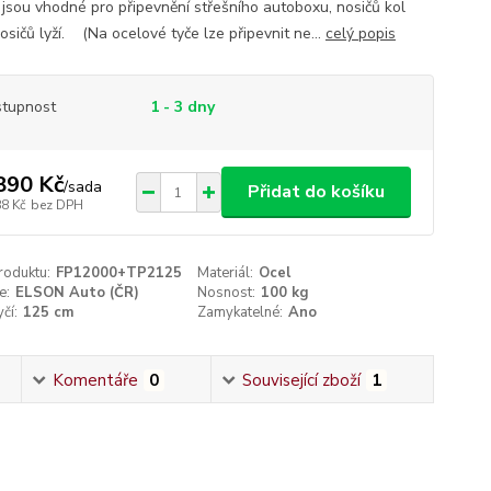
 jsou vhodné pro připevnění střešního autoboxu, nosičů kol
osičů lyží. (Na ocelové tyče lze připevnit ne...
celý popis
tupnost
1 - 3 dny
890 Kč
/
sada
Přidat do košíku
88 Kč
bez DPH
roduktu:
FP12000+TP2125
Materiál:
Ocel
e:
ELSON Auto (ČR)
Nosnost:
100 kg
čí:
125 cm
Zamykatelné:
Ano
Komentáře
0
Související zboží
1