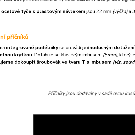
 ocelové tyče s plastovým návlekem
jsou 22 mm
(výška)
a 
ní příčníků
 na
integrované podélníky
se provádí
jednoduchým dotažení
elnou krytkou
. Dotahuje se klasickým imbusem
(5mm)
, který 
ujeme dokoupit šroubovák ve tvaru T s imbusem
(viz. souvi
Příčníky jsou dodávány v sadě dvou kusů 