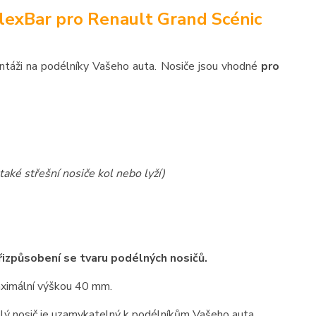
lexBar pro Renault Grand Scénic
ntáži na podélníky Vašeho auta. Nosiče jsou vhodné
pro
také střešní nosiče kol nebo lyží)
přizpůsobení se tvaru podélných nosičů.
maximální výškou 40 mm.
elý nosič je uzamykatelný k podélníkům Vašeho auta.