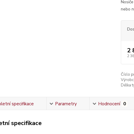
Nosiče
nebo n
Dos
2 
2 3
Číslo p
Výrobc
Délka ty
etní specifikace
Parametry
Hodnocení
0
tní specifikace