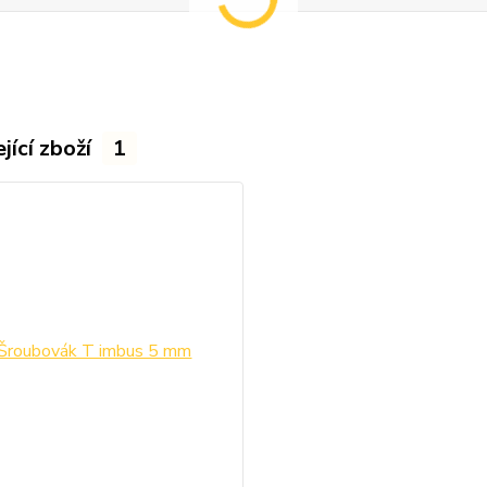
jící zboží
1