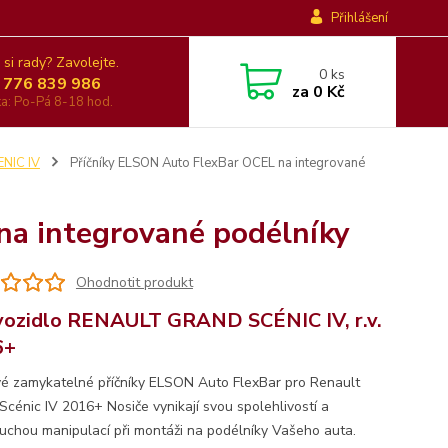
Přihlášení
 si rady? Zavolejte.
0
ks
 776 839 986
za
0 Kč
nka: Po-Pá 8-18 hod.
NIC IV
Příčníky ELSON Auto FlexBar OCEL na integrované
na integrované podélníky
Ohodnotit produkt
vozidlo RENAULT GRAND SCÉNIC IV, r.v.
6+
é zamykatelné příčníky ELSON Auto FlexBar pro Renault
Scénic IV 2016+ Nosiče vynikají svou spolehlivostí a
uchou manipulací při montáži na podélníky Vašeho auta.