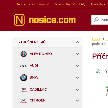
Všeobecné podmínky
Naše služby
FAQ
Kontaktní in
Úvod
STŘEŠNÍ NOSIČE
podélníky
Příč
ALFA ROMEO
AUDI
BMW
CADILLAC
CITROËN