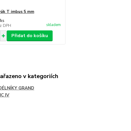
ák T imbus 5 mm
/
ks
skladem
z DPH
Přidat do košíku
zařazeno v kategoriích
DÉLNÍKY GRAND
C IV