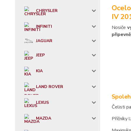
Ocelo
CHRYSLER
IV 20
INFINITI
Nosiče
v
připevně
JAGUAR
JEEP
KIA
LAND ROVER
Spoleh
LEXUS
Čelisti p
MAZDA
Příčníky 
Maximáln