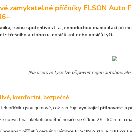
vé zamykatelné příčníky ELSON Auto F
16+
ynikají svou spolehlivostí a jednoduchou manipulací
při mo
ní střešního autoboxu, nosičů kol nebo nosičů lyží.
(Na ocelové tyče lze připevnit nejen autobox, ale 
livé, komfortní, bezpečné
atek příčníku jsou gumové, což zaručuje
vynikající přilnavost a 
lze upevnit na jakékoli podélné nosiče se šířkou 25 - 60 mm a 
í
nosnost
příčníků českého výrobce
ELSON Auto
je
100 kg
. C