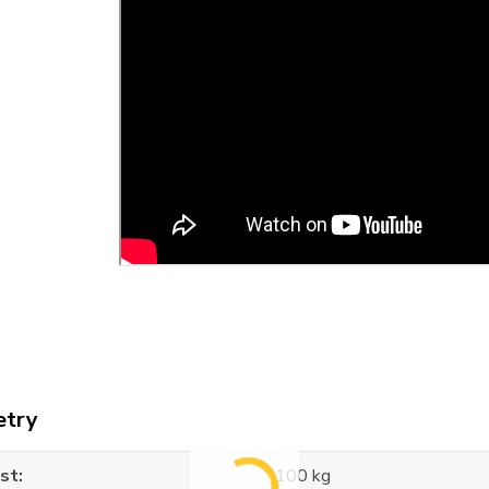
etry
st
100 kg