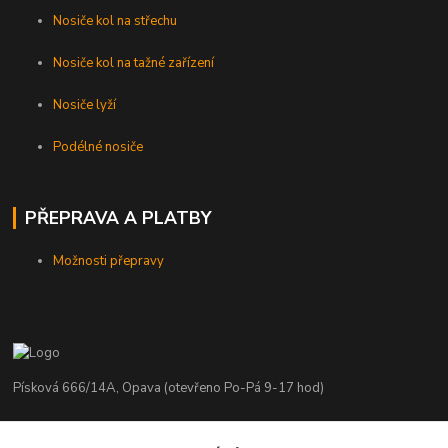
Nosiče kol na střechu
Nosiče kol na tažné zařízení
Nosiče lyží
Podélné nosiče
PŘEPRAVA A PLATBY
Možnosti přepravy
Písková 666/14A, Opava (otevřeno Po-Pá 9-17 hod)
Radim Kaděrka