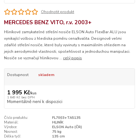
Ohodnotit produkt
MERCEDES BENZ VITO, r.v. 2003+
Hliníkové zamykatelné střešní nosiče ELSON Auto FlexBar ALU jsou
vynikající volbou z hlediska poměru cena/kvalita. Designově velmi
zdařilé střešní nosiče, které byly vyvinuty s maximálním ohledem na
jejich aerodymické vlastnosti, spolehlivost a jednoduchou manipulaci.
Nosiče se vyznačují hliníkovou ...
celý popis
Dostupnost
skladem
1 995 Kč
/
kus
1 649 Kč
bez DPH
Momentálně není k dispozici
Číslo produktu:
FL7003+TA5135
Materiál:
HLINÍK
Výrobce:
ELSON Auto (ČR)
Nosnost:
75 kg
Délka tyčí:
135 cm