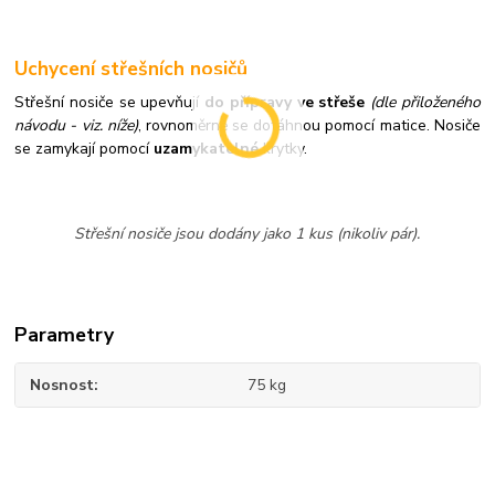
Uchycení střešních nosičů
Střešní nosiče se upevňují
do přípravy ve střeše
(dle přiloženého
návodu - viz. níže)
,
rovnoměrně se dotáhnou pomocí matice. Nosiče
se zamykají pomocí
uzamykatelné
krytky.
Střešní nosiče jsou dodány jako 1 kus (nikoliv pár).
Parametry
Nosnost
75 kg