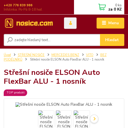
0
ks
+420 776 839 986
za
0 Kč
Infolinka: Po-Pá 8-18 hod.
Menu
Hledat
Úvod
STŘEŠNÍ NOSIČE
MERCEDES BENZ
VITO
BEZ
PODÉLNÍKŮ
Střešní nosiče ELSON Auto FlexBar ALU - 1 nosník
Střešní nosiče ELSON Auto
FlexBar ALU - 1 nosník
TOP produkt