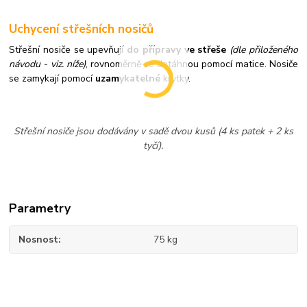
Uchycení střešních nosičů
Střešní nosiče se upevňují
do přípravy ve střeše
(dle přiloženého
návodu - viz. níže)
,
rovnoměrně se dotáhnou pomocí matice. Nosiče
se zamykají pomocí
uzamykatelné
krytky.
Střešní nosiče jsou dodávány v sadě dvou kusů (4 ks patek + 2 ks
tyčí).
Parametry
Nosnost
75 kg