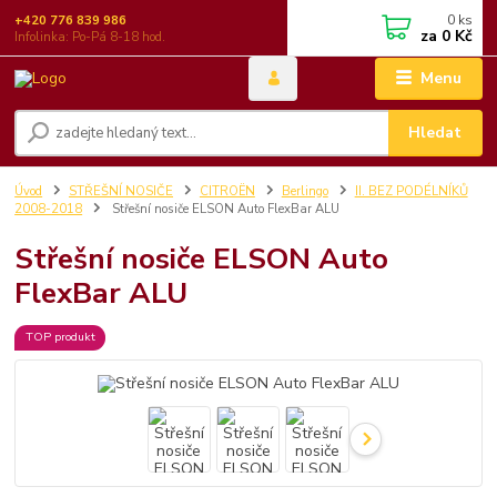
0
ks
+420 776 839 986
za
0 Kč
Infolinka: Po-Pá 8-18 hod.
Menu
Hledat
Úvod
STŘEŠNÍ NOSIČE
CITROËN
Berlingo
II. BEZ PODÉLNÍKŮ
2008-2018
Střešní nosiče ELSON Auto FlexBar ALU
Střešní nosiče ELSON Auto
FlexBar ALU
TOP produkt