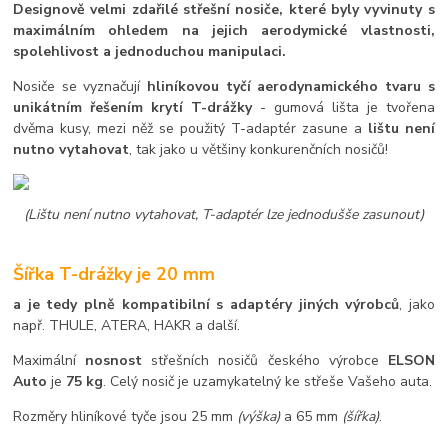
Designově velmi zdařilé střešní nosiče, které byly vyvinuty s
maximálním ohledem na jejich aerodymické vlastnosti,
spolehlivost a jednoduchou manipulaci.
Nosiče se vyznačují
hliníkovou tyčí aerodynamického tvaru s
unikátním řešením krytí T-drážky
- gumová lišta je tvořena
dvěma kusy, mezi něž se použitý T-adaptér zasune a
lištu není
nutno vytahovat
, tak jako u většiny konkurenčních nosičů!
(Lištu není nutno vytahovat, T-adaptér lze jednodušše zasunout)
Šířka T-drážky je 20 mm
a je tedy plně kompatibilní s adaptéry jiných výrobců
, jako
např. THULE, ATERA, HAKR a další.
Maximální
nosnost
střešních nosičů českého výrobce
ELSON
Auto
je
75 kg
. Celý nosič je uzamykatelný ke střeše Vašeho auta.
Rozměry hliníkové tyče jsou 25 mm
(výška)
a 65 mm
(šířka)
.