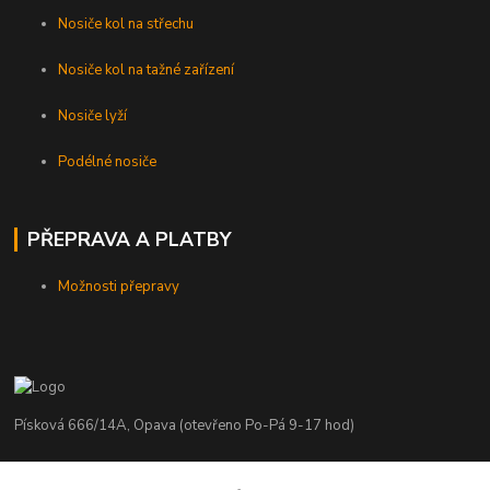
Nosiče kol na střechu
Nosiče kol na tažné zařízení
Nosiče lyží
Podélné nosiče
PŘEPRAVA A PLATBY
Možnosti přepravy
Písková 666/14A, Opava (otevřeno Po-Pá 9-17 hod)
Radim Kaděrka