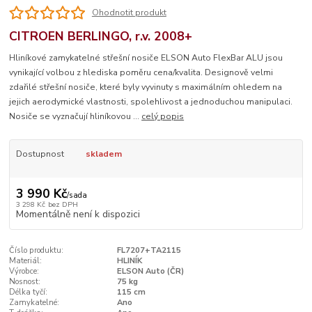
Ohodnotit produkt
CITROEN BERLINGO, r.v. 2008+
Hliníkové zamykatelné střešní nosiče ELSON Auto FlexBar ALU jsou
vynikající volbou z hlediska poměru cena/kvalita. Designově velmi
zdařilé střešní nosiče, které byly vyvinuty s maximálním ohledem na
jejich aerodymické vlastnosti, spolehlivost a jednoduchou manipulaci.
Nosiče se vyznačují hliníkovou ...
celý popis
Dostupnost
skladem
3 990 Kč
/
sada
3 298 Kč
bez DPH
Momentálně není k dispozici
Číslo produktu:
FL7207+TA2115
Materiál:
HLINÍK
Výrobce:
ELSON Auto (ČR)
Nosnost:
75 kg
Délka tyčí:
115 cm
Zamykatelné:
Ano