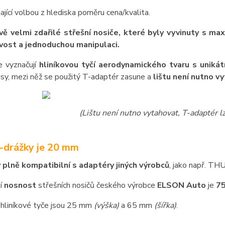
kající volbou z hlediska poměru cena/kvalita.
ě velmi zdařilé střešní nosiče, které byly vyvinuty s ma
vost a jednoduchou manipulaci.
e vyznačují
hliníkovou tyčí aerodynamického tvaru s unikát
sy, mezi něž se použitý T-adaptér zasune a
lištu není nutno v
(Lištu není nutno vytahovat, T-adaptér 
T-drážky je 20 mm
y plně kompatibilní s adaptéry jiných výrobců
, jako např. T
í
nosnost
střešních nosičů českého výrobce
ELSON Auto
je
75
hliníkové tyče jsou 25 mm
(výška)
a 65 mm
(šířka)
.