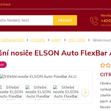
formace
Nevíte
Hledat
+420
Infoli
STŘEŠNÍ NOSIČE
CITROËN
JUMPY
1997-2006
Střešní nosi
šní nosiče ELSON Auto FlexBar
ukt
CITR
Hliník
vynika
zdařil
jejich
Nosiče 