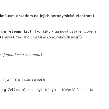
ximálním ohledem na jejich aerodymické vlastnosti,
ním řešením krytí T-drážky
- gumová lišta je tvořena
ytahovat
, tak jako u většiny konkurenčních nosičů!
lze jednodušše zasunout)
HULE, ATERA, HAKR a další.
 kg
. Celý nosič je uzamykatelný ke střeše Vašeho auta.