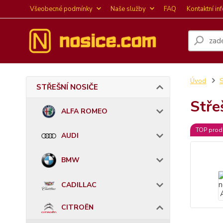
Všeobecné podmínky
Naše služby
FAQ
Kontaktní in
Úvod
STŘEŠNÍ NOSIČE
Stře
ALFA ROMEO
TOP prod
AUDI
BMW
CADILLAC
CITROËN