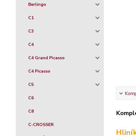
Berlingo
C1
C3
C4
C4 Grand Picasso
C4 Picasso
C5
Kompl
C6
C8
Komple
C-CROSSER
Hliní