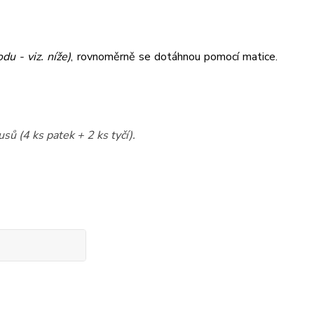
du - viz. níže)
,
rovnoměrně se dotáhnou pomocí matice.
sů (4 ks patek + 2 ks tyčí).