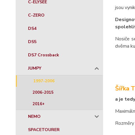
C-ELYSÉE
jsou vyni
C-ZERO
Designov
spolehli
DS4
Nosiče s
DS5
dvěma ku
DS7 Crossback
JUMPY
1997-2006
Šířka 
2006-2015
a je ted
2016+
Maximáln
NEMO
Rozměry 
SPACETOURER