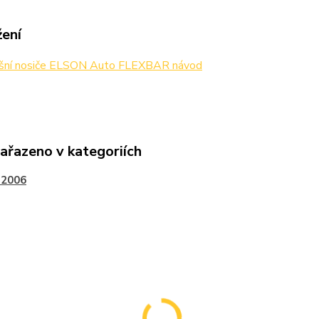
žení
šní nosiče ELSON Auto FLEXBAR návod
zařazeno v kategoriích
-2006