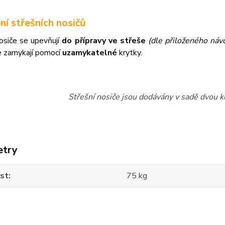
ní střešních nosičů
osiče se upevňují
do přípravy ve střeše
(dle přiloženého návo
e zamykají pomocí
uzamykatelné
krytky.
Střešní nosiče jsou dodávány v sadě dvou ku
etry
st
75 kg