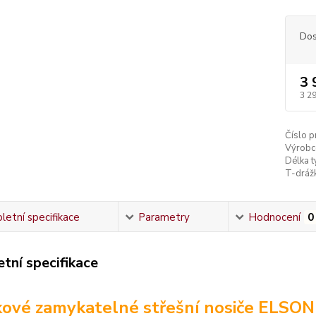
Dos
3 
3 2
Číslo p
Výrobc
Délka ty
T-dráž
etní specifikace
Parametry
Hodnocení
0
tní specifikace
kové zamykatelné střešní nosiče ELSO