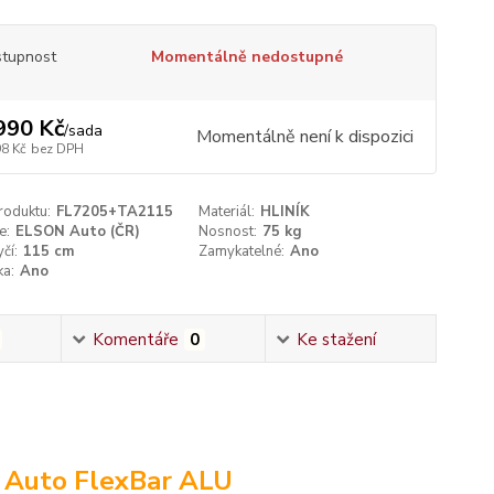
tupnost
Momentálně nedostupné
990 Kč
/
sada
Momentálně není k dispozici
98 Kč
bez DPH
roduktu:
FL7205+TA2115
Materiál:
HLINÍK
e:
ELSON Auto (ČR)
Nosnost:
75 kg
čí:
115 cm
Zamykatelné:
Ano
ka:
Ano
Komentáře
0
Ke stažení
N Auto FlexBar ALU