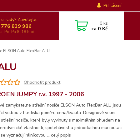
Přihlášení
 si rady? Zavolejte.
0
ks
 776 839 986
za
0 Kč
nka: Po-Pá 8-18 hod.
če ELSON Auto FlexBar ALU
 ALU
Ohodnotit produkt
OEN JUMPY r.v. 1997 - 2006
ové zamykatelné střešní nosiče ELSON Auto FlexBar ALU jsou
jící volbou z hlediska poměru cena/kvalita. Designově velmi
é střešní nosiče, které byly vyvinuty s maximálním ohledem na
 aerodymické vlastnosti, spolehlivost a jednoduchou manipulaci.
se vyznačují hliníkovou ...
celý popis