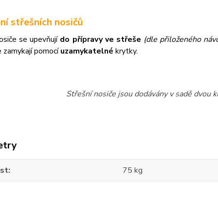
ní střešních nosičů
osiče se upevňují
do přípravy ve střeše
(dle přiloženého návo
e zamykají pomocí
uzamykatelné
krytky.
Střešní nosiče jsou dodávány v sadě dvou ku
etry
st
75 kg