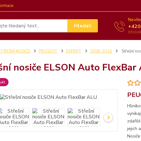
formace
Nevíte
Hledat
+420
Infoli
STŘEŠNÍ NOSIČE
PEUGEOT
EXPERT
2008-2016
Střešní no
šní nosiče ELSON Auto FlexBar
ukt
PEUG
Hliník
vynika
zdařil
jejich
Nosiče 