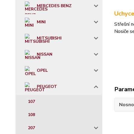
MERCEDES BENZ
Uchyce
MINI
Střešní n
Nosiče s
MITSUBISHI
NISSAN
OPEL
PEUGEOT
Param
107
Nosno
108
207