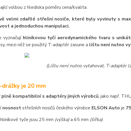
kající volbou z hlediska poměru cena/kvalita.
ě velmi zdařilé střešní nosiče, které byly vyvinuty s ma
vost a jednoduchou manipulaci.
e vyznačují
hliníkovou tyčí aerodynamického tvaru s unikát
sy, mezi něž se použitý T-adaptér zasune a
lištu není nutno v
(Lištu není nutno vytahovat, T-adaptér 
T-drážky je 20 mm
y plně kompatibilní s adaptéry jiných výrobců
, jako např. T
í
nosnost
střešních nosičů českého výrobce
ELSON Auto
je
75
hliníkové tyče jsou 25 mm
(výška)
a 65 mm
(šířka)
.