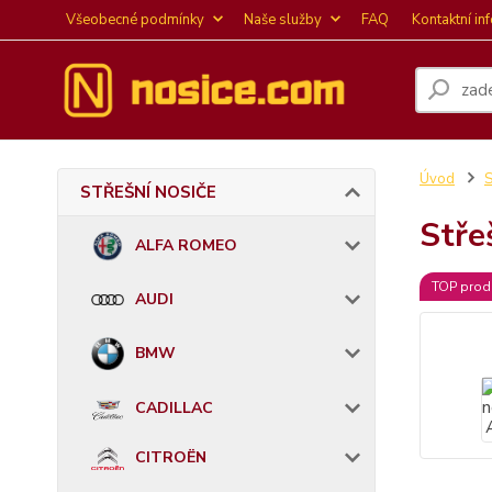
Všeobecné podmínky
Naše služby
FAQ
Kontaktní in
Úvod
STŘEŠNÍ NOSIČE
Stře
ALFA ROMEO
TOP prod
AUDI
BMW
CADILLAC
CITROËN