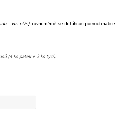
du - viz. níže)
,
rovnoměrně se dotáhnou pomocí matice.
sů (4 ks patek + 2 ks tyčí).