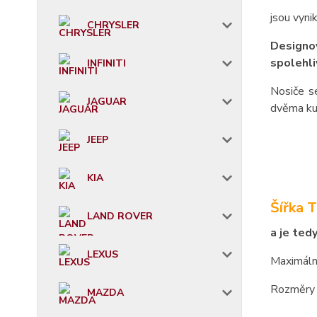
jsou vyni
CHRYSLER
Designov
spolehli
INFINITI
Nosiče s
JAGUAR
dvěma ku
JEEP
KIA
Šířka 
LAND ROVER
a je ted
LEXUS
Maximáln
Rozměry 
MAZDA