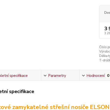
Dos
3 
3 2
Číslo p
Výrobc
Délka ty
T-dráž
etní specifikace
Parametry
Hodnocení
0
tní specifikace
kové zamykatelné střešní nosiče ELSO