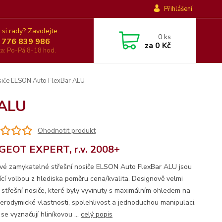
Přihlášení
 si rady? Zavolejte.
0
ks
 776 839 986
za
0 Kč
nka: Po-Pá 8-18 hod.
siče ELSON Auto FlexBar ALU
 ALU
Ohodnotit produkt
EOT EXPERT, r.v. 2008+
ové zamykatelné střešní nosiče ELSON Auto FlexBar ALU jsou
jící volbou z hlediska poměru cena/kvalita. Designově velmi
é střešní nosiče, které byly vyvinuty s maximálním ohledem na
 aerodymické vlastnosti, spolehlivost a jednoduchou manipulaci.
se vyznačují hliníkovou ...
celý popis