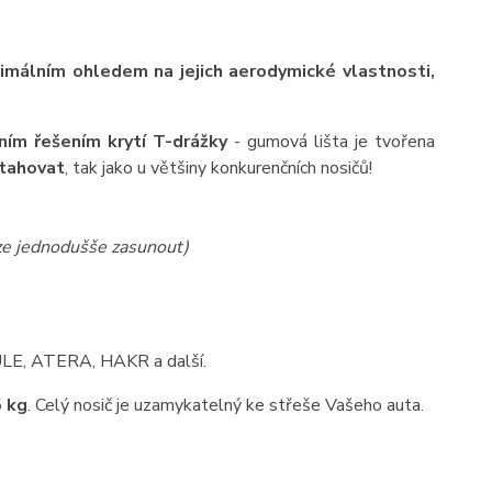
ximálním ohledem na jejich aerodymické vlastnosti,
ním řešením krytí T-drážky
- gumová lišta je tvořena
ytahovat
, tak jako u většiny konkurenčních nosičů!
lze jednodušše zasunout)
HULE, ATERA, HAKR a další.
 kg
. Celý nosič je uzamykatelný ke střeše Vašeho auta.