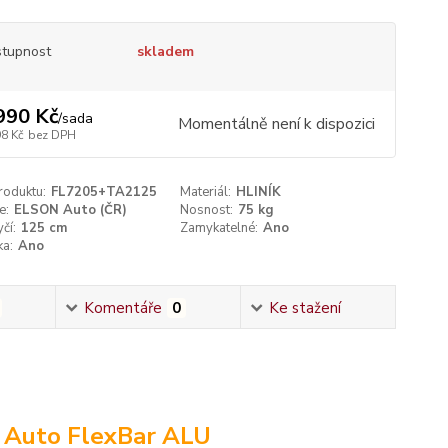
tupnost
skladem
990 Kč
/
sada
Momentálně není k dispozici
98 Kč
bez DPH
roduktu:
FL7205+TA2125
Materiál:
HLINÍK
e:
ELSON Auto (ČR)
Nosnost:
75 kg
čí:
125 cm
Zamykatelné:
Ano
ka:
Ano
Komentáře
0
Ke stažení
N Auto FlexBar ALU