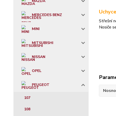
MAZDA
Uchyce
MERCEDES BENZ
Střešní n
Nosiče s
MINI
MITSUBISHI
NISSAN
OPEL
Param
PEUGEOT
Nosno
107
108