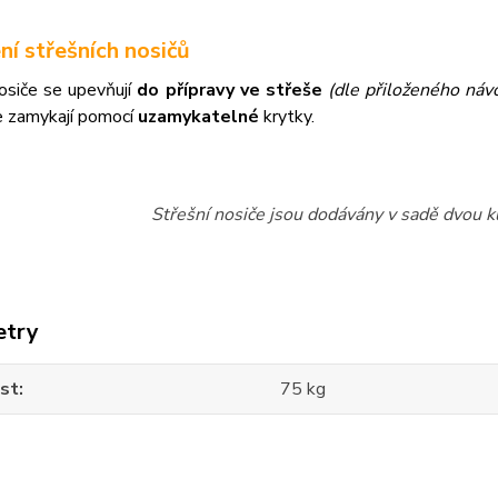
ní střešních nosičů
osiče se upevňují
do přípravy ve střeše
(dle přiloženého návo
e zamykají pomocí
uzamykatelné
krytky.
Střešní nosiče jsou dodávány v sadě dvou ku
etry
st
75 kg