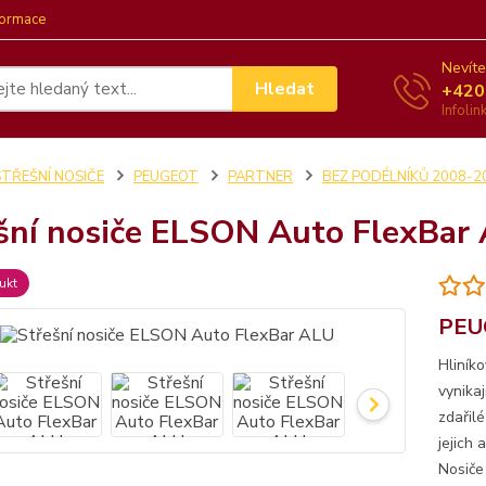
formace
Nevíte
Hledat
+420
Infoli
STŘEŠNÍ NOSIČE
PEUGEOT
PARTNER
BEZ PODÉLNÍKŮ 2008-2
šní nosiče ELSON Auto FlexBar
ukt
PEU
Hliník
vynika
zdařil
jejich
Nosiče 