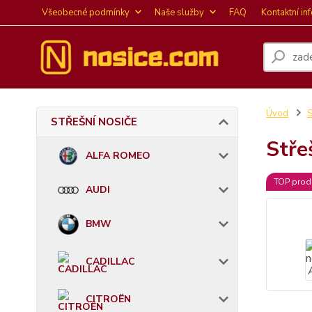
Všeobecné podmínky
Naše služby
FAQ
Kontaktní in
Úvod
STŘEŠNÍ NOSIČE
Stře
ALFA ROMEO
TOP prod
AUDI
BMW
CADILLAC
CITROËN