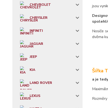
CHEVROLET
jsou vyni
Designov
CHRYSLER
spolehli
INFINITI
Nosiče s
dvěma ku
JAGUAR
JEEP
KIA
Šířka 
a je ted
LAND ROVER
Maximáln
LEXUS
Rozměry 