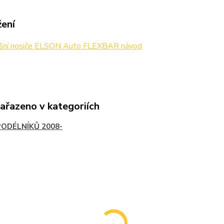
žení
šní nosiče ELSON Auto FLEXBAR návod
zařazeno v kategoriích
PODÉLNÍKŮ 2008-