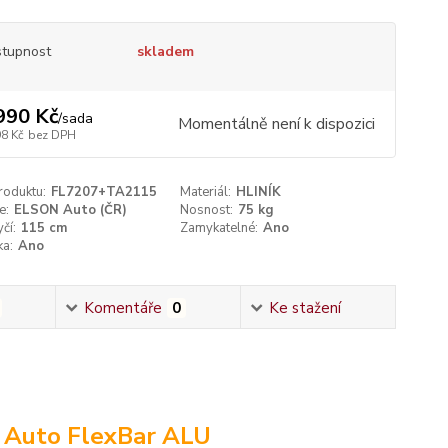
tupnost
skladem
990 Kč
/
sada
Momentálně není k dispozici
98 Kč
bez DPH
roduktu:
FL7207+TA2115
Materiál:
HLINÍK
e:
ELSON Auto (ČR)
Nosnost:
75 kg
čí:
115 cm
Zamykatelné:
Ano
ka:
Ano
Komentáře
0
Ke stažení
N Auto FlexBar ALU