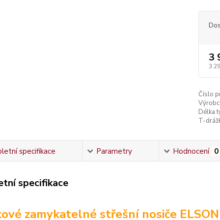
Dos
3 
3 2
Číslo p
Výrobc
Délka ty
T-dráž
etní specifikace
Parametry
Hodnocení
0
tní specifikace
kové zamykatelné střešní nosiče ELSO