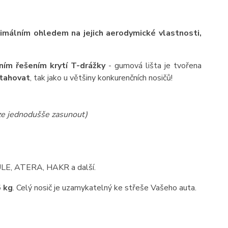
ximálním ohledem na jejich aerodymické vlastnosti,
ním řešením krytí T-drážky
- gumová lišta je tvořena
ytahovat
, tak jako u většiny konkurenčních nosičů!
lze jednodušše zasunout)
HULE, ATERA, HAKR a další.
 kg
. Celý nosič je uzamykatelný ke střeše Vašeho auta.