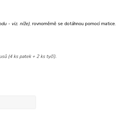
du - viz. níže)
,
rovnoměrně se dotáhnou pomocí matice.
sů (4 ks patek + 2 ks tyčí).