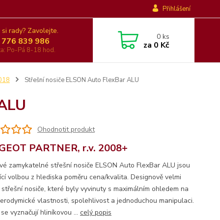
Přihlášení
 si rady? Zavolejte.
0
ks
 776 839 986
za
0 Kč
nka: Po-Pá 8-18 hod.
018
Střešní nosiče ELSON Auto FlexBar ALU
 ALU
Ohodnotit produkt
GEOT PARTNER, r.v. 2008+
ové zamykatelné střešní nosiče ELSON Auto FlexBar ALU jsou
jící volbou z hlediska poměru cena/kvalita. Designově velmi
é střešní nosiče, které byly vyvinuty s maximálním ohledem na
 aerodymické vlastnosti, spolehlivost a jednoduchou manipulaci.
se vyznačují hliníkovou ...
celý popis