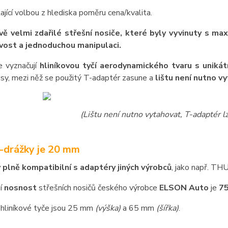
kající volbou z hlediska poměru cena/kvalita.
ě velmi zdařilé střešní nosiče, které byly vyvinuty s ma
vost a jednoduchou manipulaci.
e vyznačují
hliníkovou tyčí aerodynamického tvaru s unikát
sy, mezi něž se použitý T-adaptér zasune a
lištu není nutno v
(Lištu není nutno vytahovat, T-adaptér 
T-drážky je 20 mm
y plně kompatibilní s adaptéry jiných výrobců
, jako např. T
í
nosnost
střešních nosičů českého výrobce
ELSON Auto
je
75
hliníkové tyče jsou 25 mm
(výška)
a 65 mm
(šířka)
.