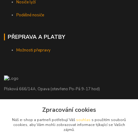
Nosiče lyží
Podélné nosiče
PŘEPRAVA A PLATBY
Možnosti přepravy
Písková 666/14A, Opava (otevřeno Po-Pá 9-17 hod)
Radim Kaděrka
Zpracování cookies
+420 776 839 986
Infolinka: Po-Pá 8-18 hod.
Náš e-shop a partneři potřebují Váš
souhlas
s použitím souborů
cookies, aby Vám mohli zobrazovat informace týkající se Vašich
info@nosice.com
zájmů.