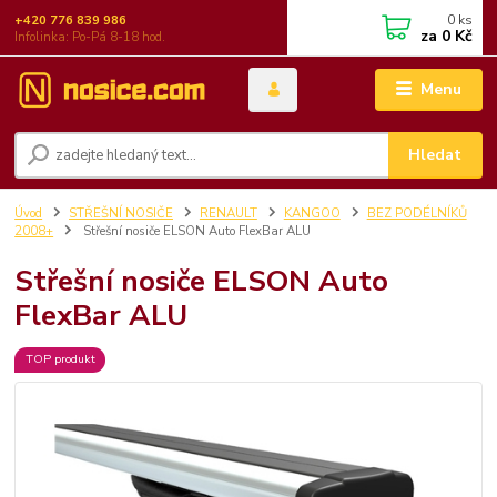
0
ks
+420 776 839 986
za
0 Kč
Infolinka: Po-Pá 8-18 hod.
Menu
Hledat
Úvod
STŘEŠNÍ NOSIČE
RENAULT
KANGOO
BEZ PODÉLNÍKŮ
2008+
Střešní nosiče ELSON Auto FlexBar ALU
Střešní nosiče ELSON Auto
FlexBar ALU
TOP produkt