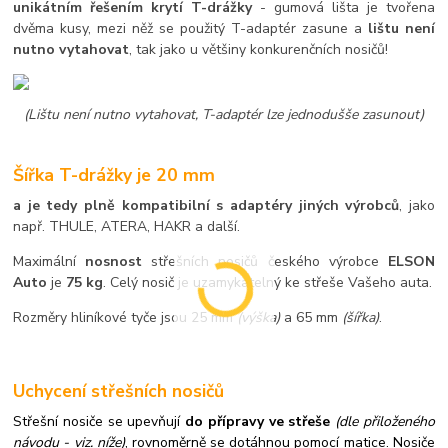
unikátním řešením krytí T-drážky
- gumová lišta je tvořena
dvěma kusy, mezi něž se použitý T-adaptér zasune a
lištu není
nutno vytahovat
, tak jako u většiny konkurenčních nosičů!
(Lištu není nutno vytahovat, T-adaptér lze jednodušše zasunout)
Šířka T-drážky je 20 mm
a je tedy plně kompatibilní s adaptéry jiných výrobců
, jako
např. THULE, ATERA, HAKR a další.
Maximální
nosnost
střešních nosičů českého výrobce
ELSON
Auto
je
75 kg
. Celý nosič je uzamykatelný ke střeše Vašeho auta.
Rozměry hliníkové tyče jsou 25 mm
(výška)
a 65 mm
(šířka)
.
Uchycení střešních nosičů
Střešní nosiče se upevňují
do přípravy ve střeše
(dle přiloženého
návodu - viz. níže)
,
rovnoměrně se dotáhnou pomocí matice. Nosiče