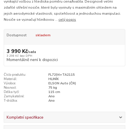
vynikající volbou z hlediska poměru cena/kvalita. Designově velmi
zdařilé střešní nosiče, které byly vyvinuty s maximálním ohledem na
jejich aerodymické vlastnosti, spolehlivost a jednoduchou manipulaci.
Nosiče se vyznačují hliníkovou ...
celý popis
Dostupnost
skladem
3 990 Kč
/
sada
3 298 Kč
bez DPH
Momentálně není k dispozici
Číslo produktu:
FL7204+TA2115
Materiál:
HLINÍK
Výrobce:
ELSON Auto (ČR)
Nosnost:
75 kg
Délka tyčí:
115 cm
Zamykatelné:
Ano
T-drážka:
Ano
Kompletní specifikace