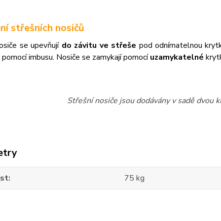
ní střešních nosičů
nosiče se upevňují
do závitu ve střeše
pod odnímatelnou kry
 pomocí imbusu. Nosiče se zamykají pomocí
uzamykatelné
kryt
Střešní nosiče jsou dodávány v sadě dvou ku
etry
st
75 kg