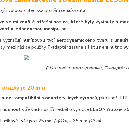
kající volbou z hlediska poměru cena/kvalita.
ě velmi zdařilé střešní nosiče, které byly vyvinuty s ma
vost a jednoduchou manipulaci.
e vyznačují
hliníkovou tyčí aerodynamického tvaru s unikát
sy, mezi něž se použitý T-adaptér zasune a
lištu není nutno v
(Lištu není nutno vytahovat, T-adaptér 
T-drážky je 20 mm
y plně kompatibilní s adaptéry jiných výrobců
, jako např. T
í
nosnost
střešních nosičů českého výrobce
ELSON Auto
je
75
hliníkové tyče jsou 25 mm
(výška)
a 65 mm
(šířka)
.