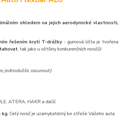
ximálním ohledem na jejich aerodymické vlastnosti,
ním řešením krytí T-drážky
- gumová lišta je tvořena
ytahovat
, tak jako u většiny konkurenčních nosičů!
lze jednodušše zasunout)
HULE, ATERA, HAKR a další.
 kg
. Celý nosič je uzamykatelný ke střeše Vašeho auta.