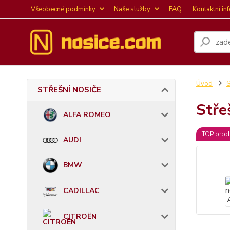
Všeobecné podmínky
Naše služby
FAQ
Kontaktní in
Úvod
STŘEŠNÍ NOSIČE
Stře
ALFA ROMEO
TOP prod
AUDI
BMW
CADILLAC
CITROËN