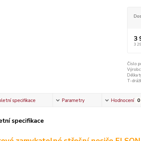
Dos
3 
3 2
Číslo p
Výrobc
Délka ty
T-dráž
etní specifikace
Parametry
Hodnocení
0
tní specifikace
kové zamykatelné střešní nosiče ELSO