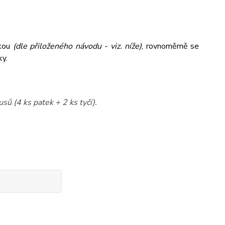
tkou
(dle přiloženého návodu - viz. níže)
,
rovnoměrně se
ky.
sů (4 ks patek + 2 ks tyčí).