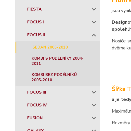
FIESTA
jsou vyni
Designov
FOCUS I
spolehli
FOCUS II
Nosiče s
SEDAN 2005-2010
dvěma ku
KOMBI S PODÉLNÍKY 2004-
2011
KOMBI BEZ PODÉLNÍKŮ
2005-2010
Šířka 
FOCUS III
a je ted
FOCUS IV
Maximáln
FUSION
Rozměry 
GALAXY