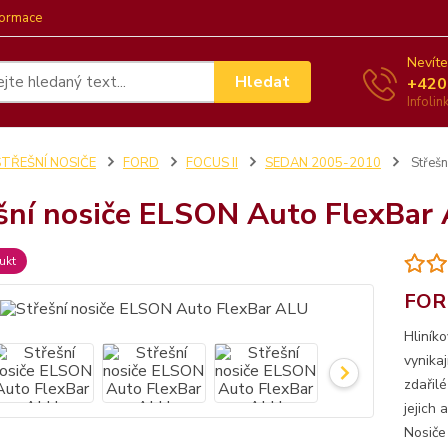
formace
Nevíte
Hledat
+420
Infoli
STŘEŠNÍ NOSIČE
FORD
FOCUS II
SEDAN 2005-2010
Střešn
šní nosiče ELSON Auto FlexBar
ukt
FORD
Hliník
vynika
zdařil
jejich
Nosiče 