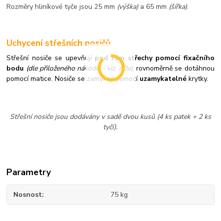
Rozměry hliníkové tyče jsou 25 mm
(výška)
a 65 mm
(šířka)
.
Uchycení střešních nosičů
Střešní nosiče se upevňují
pod rám střechy pomocí fixačního
bodu
(dle přiloženého návodu - viz. níže)
, rovnoměrně se dotáhnou
pomocí matice. Nosiče se zamykají pomocí
uzamykatelné
krytky.
Střešní nosiče jsou dodávány v sadě dvou kusů (4 ks patek + 2 ks
tyčí).
Parametry
Nosnost
75 kg