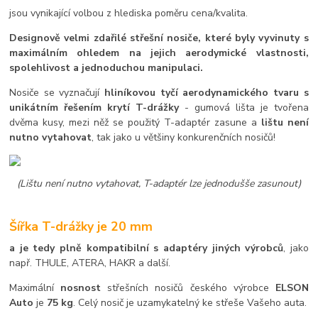
jsou vynikající volbou z hlediska poměru cena/kvalita.
Designově velmi zdařilé střešní nosiče, které byly vyvinuty s
maximálním ohledem na jejich aerodymické vlastnosti,
spolehlivost a jednoduchou manipulaci.
Nosiče se vyznačují
hliníkovou tyčí aerodynamického tvaru s
unikátním řešením krytí T-drážky
- gumová lišta je tvořena
dvěma kusy, mezi něž se použitý T-adaptér zasune a
lištu není
nutno vytahovat
, tak jako u většiny konkurenčních nosičů!
(Lištu není nutno vytahovat, T-adaptér lze jednodušše zasunout)
Šířka T-drážky je 20 mm
a je tedy plně kompatibilní s adaptéry jiných výrobců
, jako
např. THULE, ATERA, HAKR a další.
Maximální
nosnost
střešních nosičů českého výrobce
ELSON
Auto
je
75 kg
. Celý nosič je uzamykatelný ke střeše Vašeho auta.