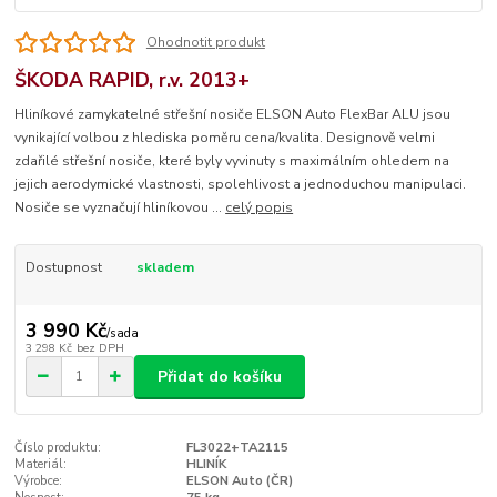
Ohodnotit produkt
ŠKODA RAPID, r.v. 2013+
Hliníkové zamykatelné střešní nosiče ELSON Auto FlexBar ALU jsou
vynikající volbou z hlediska poměru cena/kvalita. Designově velmi
zdařilé střešní nosiče, které byly vyvinuty s maximálním ohledem na
jejich aerodymické vlastnosti, spolehlivost a jednoduchou manipulaci.
Nosiče se vyznačují hliníkovou ...
celý popis
Dostupnost
skladem
3 990 Kč
/
sada
3 298 Kč
bez DPH
Přidat do košíku
Číslo produktu:
FL3022+TA2115
Materiál:
HLINÍK
Výrobce:
ELSON Auto (ČR)