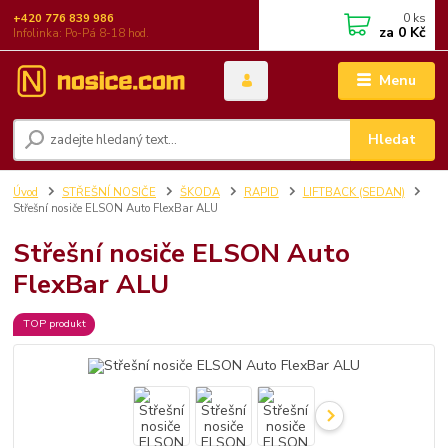
0
ks
+420 776 839 986
za
0 Kč
Infolinka: Po-Pá 8-18 hod.
Menu
Hledat
Úvod
STŘEŠNÍ NOSIČE
ŠKODA
RAPID
LIFTBACK (SEDAN)
Střešní nosiče ELSON Auto FlexBar ALU
Střešní nosiče ELSON Auto
FlexBar ALU
TOP produkt