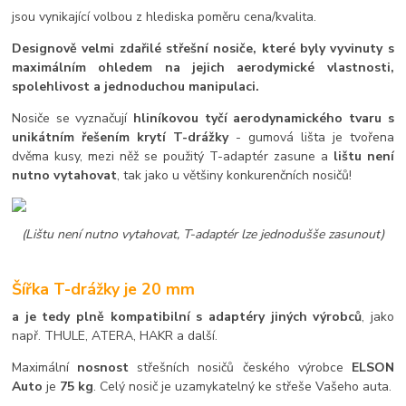
jsou vynikající volbou z hlediska poměru cena/kvalita.
Designově velmi zdařilé střešní nosiče, které byly vyvinuty s
maximálním ohledem na jejich aerodymické vlastnosti,
spolehlivost a jednoduchou manipulaci.
Nosiče se vyznačují
hliníkovou tyčí aerodynamického tvaru s
unikátním řešením krytí T-drážky
- gumová lišta je tvořena
dvěma kusy, mezi něž se použitý T-adaptér zasune a
lištu není
nutno vytahovat
, tak jako u většiny konkurenčních nosičů!
(Lištu není nutno vytahovat, T-adaptér lze jednodušše zasunout)
Šířka T-drážky je 20 mm
a je tedy plně kompatibilní s adaptéry jiných výrobců
, jako
např. THULE, ATERA, HAKR a další.
Maximální
nosnost
střešních nosičů českého výrobce
ELSON
Auto
je
75 kg
. Celý nosič je uzamykatelný ke střeše Vašeho auta.