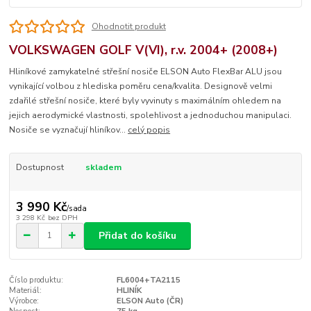
Ohodnotit produkt
VOLKSWAGEN GOLF V(VI), r.v. 2004+ (2008+)
Hliníkové zamykatelné střešní nosiče ELSON Auto FlexBar ALU jsou
vynikající volbou z hlediska poměru cena/kvalita. Designově velmi
zdařilé střešní nosiče, které byly vyvinuty s maximálním ohledem na
jejich aerodymické vlastnosti, spolehlivost a jednoduchou manipulaci.
Nosiče se vyznačují hliníkov...
celý popis
Dostupnost
skladem
3 990 Kč
/
sada
3 298 Kč
bez DPH
Přidat do košíku
Číslo produktu:
FL6004+TA2115
Materiál:
HLINÍK
Výrobce:
ELSON Auto (ČR)