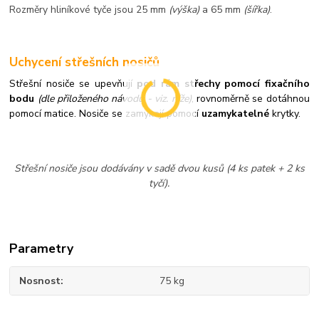
Rozměry hliníkové tyče jsou 25 mm
(výška)
a 65 mm
(šířka)
.
Uchycení střešních nosičů
Střešní nosiče se upevňují
pod rám střechy pomocí fixačního
bodu
(dle přiloženého návodu - viz. níže)
, rovnoměrně se dotáhnou
pomocí matice. Nosiče se zamykají pomocí
uzamykatelné
krytky.
Střešní nosiče jsou dodávány v sadě dvou kusů (4 ks patek + 2 ks
tyčí).
Parametry
Nosnost
75 kg