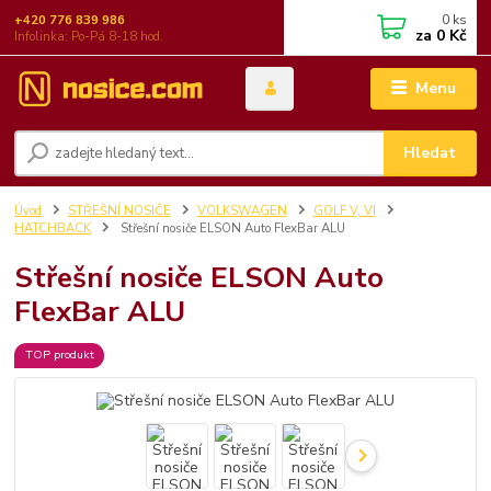
0
ks
+420 776 839 986
za
0 Kč
Infolinka: Po-Pá 8-18 hod.
Menu
Hledat
Úvod
STŘEŠNÍ NOSIČE
VOLKSWAGEN
GOLF V, VI
HATCHBACK
Střešní nosiče ELSON Auto FlexBar ALU
Střešní nosiče ELSON Auto
FlexBar ALU
TOP produkt