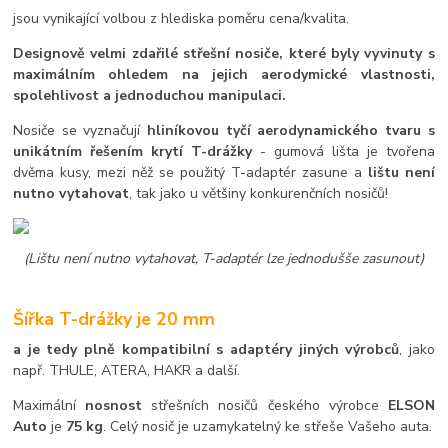
jsou vynikající volbou z hlediska poměru cena/kvalita.
Designově velmi zdařilé střešní nosiče, které byly vyvinuty s
maximálním ohledem na jejich aerodymické vlastnosti,
spolehlivost a jednoduchou manipulaci.
Nosiče se vyznačují
hliníkovou tyčí aerodynamického tvaru s
unikátním řešením krytí T-drážky
- gumová lišta je tvořena
dvěma kusy, mezi něž se použitý T-adaptér zasune a
lištu není
nutno vytahovat
, tak jako u většiny konkurenčních nosičů!
(Lištu není nutno vytahovat, T-adaptér lze jednodušše zasunout)
Šířka T-drážky je 20 mm
a je tedy plně kompatibilní s adaptéry jiných výrobců
, jako
např. THULE, ATERA, HAKR a další.
Maximální
nosnost
střešních nosičů českého výrobce
ELSON
Auto
je
75 kg
. Celý nosič je uzamykatelný ke střeše Vašeho auta.