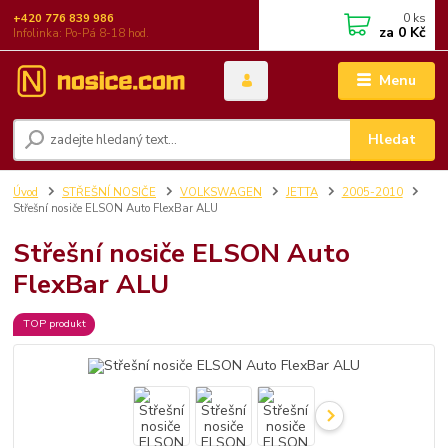
0
ks
+420 776 839 986
za
0 Kč
Infolinka: Po-Pá 8-18 hod.
Menu
Hledat
Úvod
STŘEŠNÍ NOSIČE
VOLKSWAGEN
JETTA
2005-2010
Střešní nosiče ELSON Auto FlexBar ALU
Střešní nosiče ELSON Auto
FlexBar ALU
TOP produkt