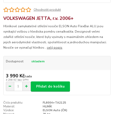
Ohodnotit produkt
VOLKSWAGEN JETTA, r.v. 2006+
Hliníkové zamykatelné střešní nosiče ELSON Auto FlexBar ALU jsou
vynikající volbou z hlediska poměru cena/kvalita. Designově velmi
zdařilé střešní nosiče, které byly vyvinuty s maximálním ohledem na
jejich aerodymické vlastnosti, spolehlivost a jednoduchou manipulaci.
Nosiče se vyznačují hliníkov...
celý popis
Dostupnost
skladem
3 990 Kč
/
sada
3 298 Kč
bez DPH
Přidat do košíku
Číslo produktu:
FL6004+TA2125
Materiál:
HLINÍK
Výrobce:
ELSON Auto (ČR)