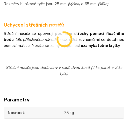
Rozměry hliníkové tyče jsou 25 mm
(výška)
a 65 mm
(šířka)
.
Uchycení střešních nosičů
Střešní nosiče se upevňují
pod rám střechy pomocí fixačního
bodu
(dle přiloženého návodu - viz. níže)
, rovnoměrně se dotáhnou
pomocí matice. Nosiče se zamykají pomocí
uzamykatelné
krytky.
Střešní nosiče jsou dodávány v sadě dvou kusů (4 ks patek + 2 ks
tyčí).
Parametry
Nosnost
75 kg