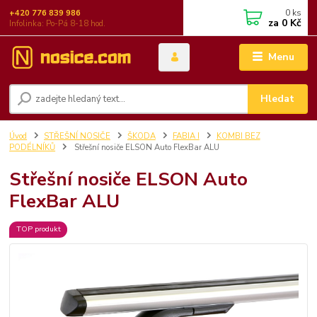
0
ks
+420 776 839 986
za
0 Kč
Infolinka: Po-Pá 8-18 hod.
Menu
Hledat
Úvod
STŘEŠNÍ NOSIČE
ŠKODA
FABIA I
KOMBI BEZ
PODÉLNÍKŮ
Střešní nosiče ELSON Auto FlexBar ALU
Střešní nosiče ELSON Auto
FlexBar ALU
TOP produkt