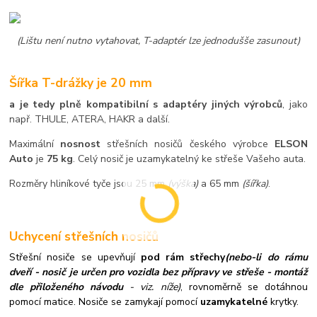
(Lištu není nutno vytahovat, T-adaptér lze jednodušše zasunout)
Šířka T-drážky je 20 mm
a je tedy plně kompatibilní s adaptéry jiných výrobců
, jako
např. THULE, ATERA, HAKR a další.
Maximální
nosnost
střešních nosičů českého výrobce
ELSON
Auto
je
75 kg
. Celý nosič je uzamykatelný ke střeše Vašeho auta.
Rozměry hliníkové tyče jsou 25 mm
(výška)
a 65 mm
(šířka)
.
Uchycení střešních nosičů
Střešní nosiče se upevňují
pod rám střechy
(nebo-li do rámu
dveří - nosič je určen pro vozidla bez přípravy ve střeše - montáž
dle přiloženého návodu
- viz. níže)
, rovnoměrně se dotáhnou
pomocí matice. Nosiče se zamykají pomocí
uzamykatelné
krytky.