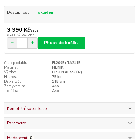
Dostupnost
skladem
3 990 Kč
/
sada
3 298 Kč
bez DPH
Přidat do košíku
Číslo produktu:
FL2005+TA2115
Materiál:
HLINÍK
Výrobce:
ELSON Auto (ČR)
Nosnost:
75 kg
Délka tyčí:
115 cm
Zamykatelné:
Ano
T-drážka:
Ano
Kompletní specifikace
Parametry
Hodnocení
0