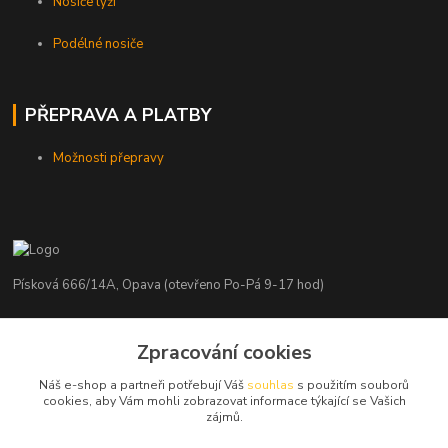
Nosiče lyží
Podélné nosiče
PŘEPRAVA A PLATBY
Možnosti přepravy
Písková 666/14A, Opava (otevřeno Po-Pá 9-17 hod)
Radim Kaděrka
+420 776 839 986
Zpracování cookies
Infolinka: Po-Pá 8-18 hod.
Náš e-shop a partneři potřebují Váš
souhlas
s použitím souborů
cookies, aby Vám mohli zobrazovat informace týkající se Vašich
info@nosice.com
zájmů.