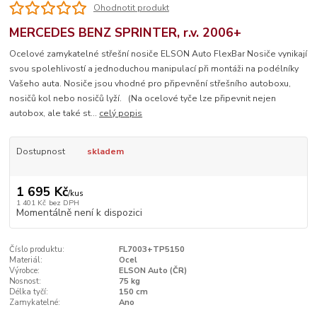
Ohodnotit produkt
MERCEDES BENZ SPRINTER, r.v. 2006+
Ocelové zamykatelné střešní nosiče ELSON Auto FlexBar Nosiče vynikají
svou spolehlivostí a jednoduchou manipulací při montáži na podélníky
Vašeho auta. Nosiče jsou vhodné pro připevnění střešního autoboxu,
nosičů kol nebo nosičů lyží. (Na ocelové tyče lze připevnit nejen
autobox, ale také st...
celý popis
Dostupnost
skladem
1 695 Kč
/
kus
1 401 Kč
bez DPH
Momentálně není k dispozici
Číslo produktu:
FL7003+TP5150
Materiál:
Ocel
Výrobce:
ELSON Auto (ČR)
Nosnost:
75 kg
Délka tyčí:
150 cm
Zamykatelné:
Ano