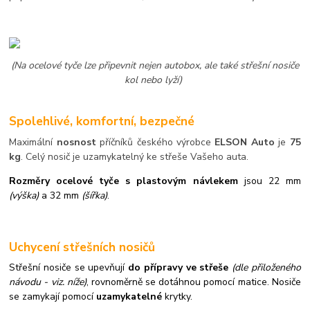
(Na ocelové tyče lze připevnit nejen autobox, ale také střešní nosiče
kol nebo lyží)
Spolehlivé, komfortní, bezpečné
Maximální
nosnost
příčníků českého výrobce
ELSON Auto
je
75
kg
. Celý nosič je uzamykatelný ke střeše Vašeho auta.
Rozměry ocelové tyče s plastovým návlekem
jsou 22 mm
(výška)
a 32 mm
(šířka)
.
Uchycení střešních nosičů
Střešní nosiče se upevňují
do přípravy ve střeše
(dle přiloženého
návodu - viz. níže)
,
rovnoměrně se dotáhnou pomocí matice. Nosiče
se zamykají pomocí
uzamykatelné
krytky.