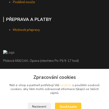
Podélné nosiče
PŘEPRAVA A PLATBY
Možnosti přepravy
Písková 666/14A, Opava (otevřeno Po-Pá 9-17 hod)
Radim Kaděrka
+420 776 839 986
Zpracování cookies
Infolinka: Po-Pá 8-18 hod.
Náš e-shop a partneři potřebují Váš
souhlas
s použitím souborů
cookies, aby Vám mohli zobrazovat informace týkající se Vašich
info@nosice.com
zájmů.
Souhlasím
Nastavení