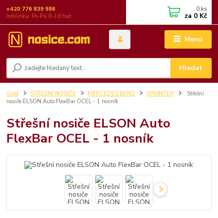
0
ks
+420 776 839 986
za
0 Kč
Infolinka: Po-Pá 8-18 hod.
Menu
Hledat
Úvod
STŘEŠNÍ NOSIČE
MERCEDES BENZ
SPRINTER
Střešní
nosiče ELSON Auto FlexBar OCEL - 1 nosník
Střešní nosiče ELSON Auto
FlexBar OCEL - 1 nosník