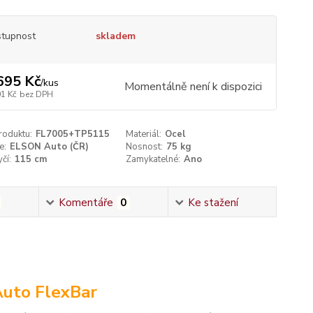
tupnost
skladem
695 Kč
/
kus
Momentálně není k dispozici
01 Kč
bez DPH
roduktu:
FL7005+TP5115
Materiál:
Ocel
e:
ELSON Auto (ČR)
Nosnost:
75 kg
čí:
115 cm
Zamykatelné:
Ano
Komentáře
0
Ke stažení
Auto FlexBar