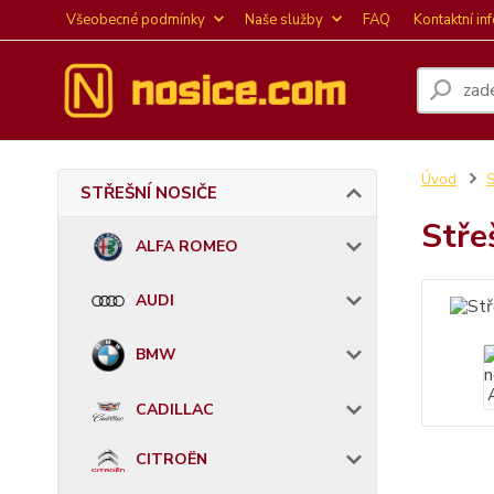
Všeobecné podmínky
Naše služby
FAQ
Kontaktní in
Úvod
STŘEŠNÍ NOSIČE
Stře
ALFA ROMEO
AUDI
BMW
CADILLAC
CITROËN