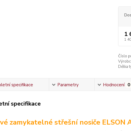
Dos
1 
1 4
Číslo p
Výrobc
Délka ty
etní specifikace
Parametry
Hodnocení
0
tní specifikace
vé zamykatelné střešní nosiče ELSON 