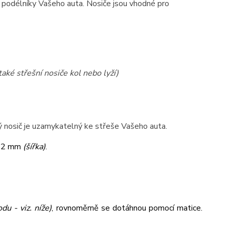
na podélníky Vašeho auta. Nosiče jsou vhodné pro
také střešní nosiče kol nebo lyží)
lý nosič je uzamykatelný ke střeše Vašeho auta.
32 mm
(šířka)
.
du - viz. níže)
,
rovnoměrně se dotáhnou pomocí matice.