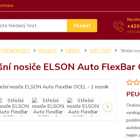
formace
Nevíte
Hledat
+420
Infoli
STŘEŠNÍ NOSIČE
PEUGEOT
EXPERT
1997-2007
Střešní no
šní nosiče ELSON Auto FlexBar 
PEUG
Ocelov
vynika
podéln
autobo
nejen a