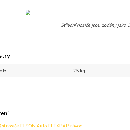
Střešní nosiče jsou dodány jako 1 
etry
st
75 kg
žení
šní nosiče ELSON Auto FLEXBAR návod