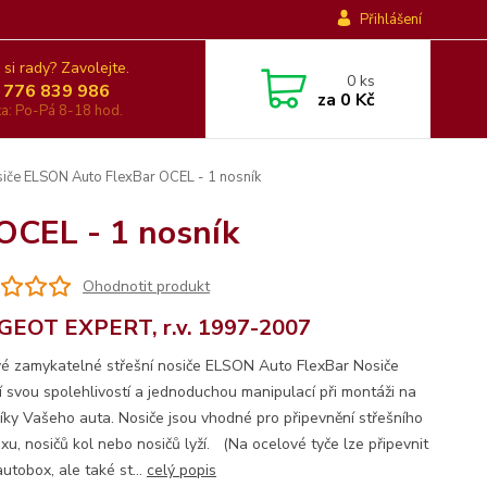
Přihlášení
 si rady? Zavolejte.
0
ks
 776 839 986
za
0 Kč
nka: Po-Pá 8-18 hod.
siče ELSON Auto FlexBar OCEL - 1 nosník
OCEL - 1 nosník
Ohodnotit produkt
EOT EXPERT, r.v. 1997-2007
é zamykatelné střešní nosiče ELSON Auto FlexBar Nosiče
jí svou spolehlivostí a jednoduchou manipulací při montáži na
íky Vašeho auta. Nosiče jsou vhodné pro připevnění střešního
xu, nosičů kol nebo nosičů lyží. (Na ocelové tyče lze připevnit
utobox, ale také st...
celý popis