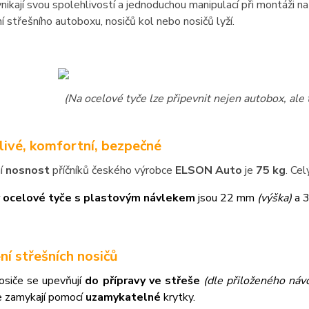
nikají svou spolehlivostí a jednoduchou manipulací při montáži 
í střešního autoboxu, nosičů kol nebo nosičů lyží.
(Na ocelové tyče lze připevnit nejen autobox, ale 
livé, komfortní, bezpečné
í
nosnost
příčníků českého výrobce
ELSON Auto
je
75 kg
. Ce
 ocelové tyče s plastovým návlekem
jsou 22 mm
(výška)
a 
ní střešních nosičů
osiče se upevňují
do přípravy ve střeše
(dle přiloženého návo
e zamykají pomocí
uzamykatelné
krytky.