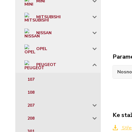
MINI
MITSUBISHI
NISSAN
OPEL
Param
PEUGEOT
Nosno
107
108
207
Ke sta
208
Stře
301