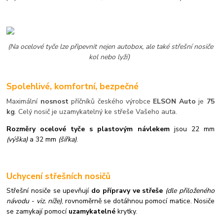
(Na ocelové tyče lze připevnit nejen autobox, ale také střešní nosiče
kol nebo lyží)
Spolehlivé, komfortní, bezpečné
Maximální
nosnost
příčníků českého výrobce
ELSON Auto
je
75
kg
. Celý nosič je uzamykatelný ke střeše Vašeho auta.
Rozměry ocelové tyče s plastovým návlekem
jsou 22 mm
(výška)
a 32 mm
(šířka)
.
Uchycení střešních nosičů
Střešní nosiče se upevňují
do přípravy ve střeše
(dle přiloženého
návodu - viz. níže)
,
rovnoměrně se dotáhnou pomocí matice. Nosiče
se zamykají pomocí
uzamykatelné
krytky.