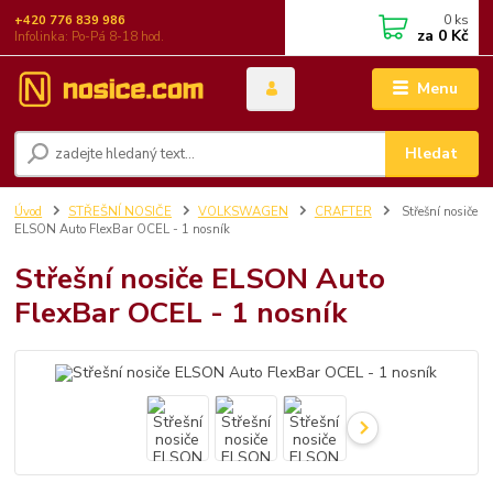
0
ks
+420 776 839 986
za
0 Kč
Infolinka: Po-Pá 8-18 hod.
Menu
Hledat
Úvod
STŘEŠNÍ NOSIČE
VOLKSWAGEN
CRAFTER
Střešní nosiče
ELSON Auto FlexBar OCEL - 1 nosník
Střešní nosiče ELSON Auto
FlexBar OCEL - 1 nosník