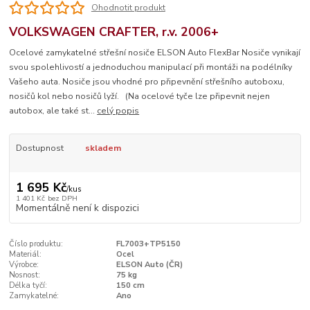
Ohodnotit produkt
VOLKSWAGEN CRAFTER, r.v. 2006+
Ocelové zamykatelné střešní nosiče ELSON Auto FlexBar Nosiče vynikají
svou spolehlivostí a jednoduchou manipulací při montáži na podélníky
Vašeho auta. Nosiče jsou vhodné pro připevnění střešního autoboxu,
nosičů kol nebo nosičů lyží. (Na ocelové tyče lze připevnit nejen
autobox, ale také st...
celý popis
Dostupnost
skladem
1 695 Kč
/
kus
1 401 Kč
bez DPH
Momentálně není k dispozici
Číslo produktu:
FL7003+TP5150
Materiál:
Ocel
Výrobce:
ELSON Auto (ČR)
Nosnost:
75 kg
Délka tyčí:
150 cm
Zamykatelné:
Ano