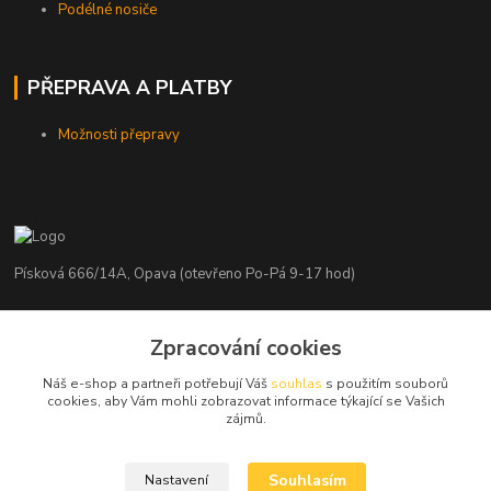
Podélné nosiče
PŘEPRAVA A PLATBY
Možnosti přepravy
Písková 666/14A, Opava (otevřeno Po-Pá 9-17 hod)
Radim Kaděrka
+420 776 839 986
Zpracování cookies
Infolinka: Po-Pá 8-18 hod.
Náš e-shop a partneři potřebují Váš
souhlas
s použitím souborů
cookies, aby Vám mohli zobrazovat informace týkající se Vašich
info@nosice.com
zájmů.
Souhlasím
Nastavení