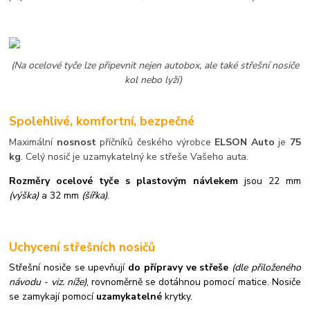
(Na ocelové tyče lze připevnit nejen autobox, ale také střešní nosiče
kol nebo lyží)
Spolehlivé, komfortní, bezpečné
Maximální
nosnost
příčníků českého výrobce
ELSON Auto
je
75
kg
. Celý nosič je uzamykatelný ke střeše Vašeho auta.
Rozměry ocelové tyče s plastovým návlekem
jsou 22 mm
(výška)
a 32 mm
(šířka)
.
Uchycení střešních nosičů
Střešní nosiče se upevňují
do přípravy ve střeše
(dle přiloženého
návodu - viz. níže)
,
rovnoměrně se dotáhnou pomocí matice. Nosiče
se zamykají pomocí
uzamykatelné
krytky.