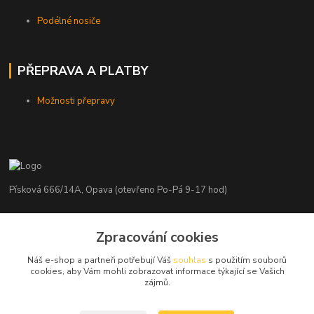
Podélné nosiče
PŘEPRAVA A PLATBY
Možnosti přepravy
Písková 666/14A, Opava (otevřeno Po-Pá 9-17 hod)
Radim Kaděrka
+420 776 839 986
Zpracování cookies
Infolinka: Po-Pá 8-18 hod.
Náš e-shop a partneři potřebují Váš
souhlas
s použitím souborů
cookies, aby Vám mohli zobrazovat informace týkající se Vašich
info@nosice.com
zájmů.