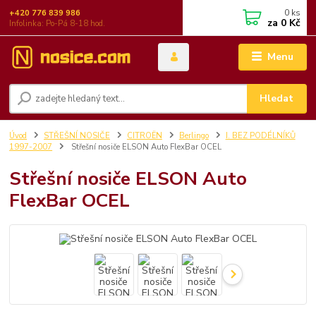
0
ks
+420 776 839 986
za
0 Kč
Infolinka: Po-Pá 8-18 hod.
Menu
Hledat
Úvod
STŘEŠNÍ NOSIČE
CITROËN
Berlingo
I. BEZ PODÉLNÍKŮ
1997-2007
Střešní nosiče ELSON Auto FlexBar OCEL
Střešní nosiče ELSON Auto
FlexBar OCEL