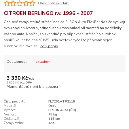
Ohodnotit produkt
CITROEN BERLINGO r.v. 1996 - 2007
Ocelové zamykatelné střešní nosiče ELSON Auto FlexBar Nosiče vynikají
svou spolehlivostí a jednoduchou manipulací při montáži na podélníky
Vašeho auta. Nosiče jsou vhodné pro připevnění střešního autoboxu,
nosičů kol nebo nosičů lyží. (Na ocelové tyče lze připevnit nejen
autobox, ale také st...
celý popis
Dostupnost
skladem
3 390 Kč
/
kus
2 802 Kč
bez DPH
Momentálně není k dispozici
Číslo produktu:
FL7201+TP2115
Materiál:
Ocel
Výrobce:
ELSON Auto (ČR)
Nosnost:
75 kg
Délka tyčí:
115 cm
Zamykatelné:
Ano