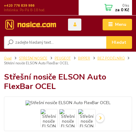
0
ks
+420 776 839 986
za
0 Kč
Infolinka: Po-Pá 8-18 hod.
Menu
Hledat
Úvod
STŘEŠNÍ NOSIČE
PEUGEOT
BIPPER
BEZ PODÉLNÍKŮ
Střešní nosiče ELSON Auto FlexBar OCEL
Střešní nosiče ELSON Auto
FlexBar OCEL