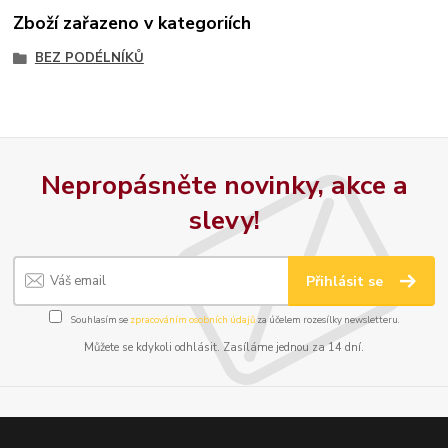
Zboží zařazeno v kategoriích
BEZ PODÉLNÍKŮ
Nepropásněte novinky, akce a
slevy!
Přihlásit se
Souhlasím se
zpracováním osobních údajů
za účelem rozesílky newsletteru.
Můžete se kdykoli odhlásit. Zasíláme jednou za 14 dní.