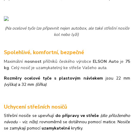
(Na ocelové tyče lze připevnit nejen autobox, ale také střešní nosiče
kol nebo lyží)
Spolehlivé, komfortní, bezpečné
Maximální
nosnost
příčníků českého výrobce
ELSON Auto
je
75
kg
. Celý nosič je uzamykatelný ke střeše Vašeho auta.
Rozměry ocelové tyče s plastovým návlekem
jsou 22 mm
(výška)
a 32 mm
(šířka)
.
Uchycení střešních nosičů
Střešní nosiče se upevňují
do přípravy ve střeše
(dle přiloženého
návodu - viz. níže)
,
rovnoměrně se dotáhnou pomocí matice. Nosiče
se zamykají pomocí
uzamykatelné
krytky.