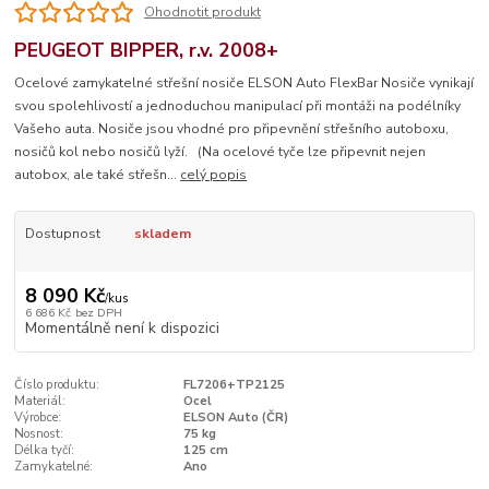
Ohodnotit produkt
PEUGEOT BIPPER, r.v. 2008+
Ocelové zamykatelné střešní nosiče ELSON Auto FlexBar Nosiče vynikají
svou spolehlivostí a jednoduchou manipulací při montáži na podélníky
Vašeho auta. Nosiče jsou vhodné pro připevnění střešního autoboxu,
nosičů kol nebo nosičů lyží. (Na ocelové tyče lze připevnit nejen
autobox, ale také střešn...
celý popis
Dostupnost
skladem
8 090 Kč
/
kus
6 686 Kč
bez DPH
Momentálně není k dispozici
Číslo produktu:
FL7206+TP2125
Materiál:
Ocel
Výrobce:
ELSON Auto (ČR)
Nosnost:
75 kg
Délka tyčí:
125 cm
Zamykatelné:
Ano