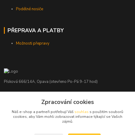
Podélné nosiče
PŘEPRAVA A PLATBY
Možnosti přepravy
Písková 666/14A, Opava (otevřeno Po-Pá 9-17 hod)
Radim Kaděrka
+420 776 839 986
Zpracování cookies
Infolinka: Po-Pá 8-18 hod.
Náš e-shop a partneři potřebují Váš
souhlas
s použitím souborů
cookies, aby Vám mohli zobrazovat informace týkající se Vašich
info@nosice.com
zájmů.