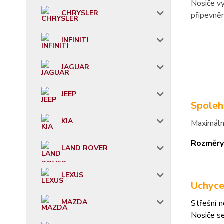
Nosiče vy
CHRYSLER
připevněn
INFINITI
JAGUAR
JEEP
Spoleh
KIA
Maximáln
Rozměry
LAND ROVER
LEXUS
Uchyce
MAZDA
Střešní n
Nosiče s