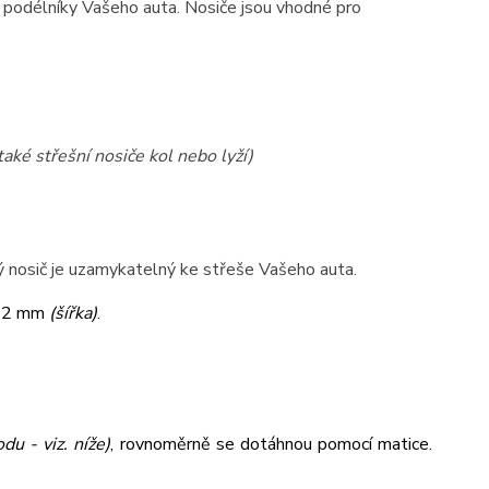
na podélníky Vašeho auta. Nosiče jsou vhodné pro
také střešní nosiče kol nebo lyží)
lý nosič je uzamykatelný ke střeše Vašeho auta.
32 mm
(šířka)
.
du - viz. níže)
,
rovnoměrně se dotáhnou pomocí matice.