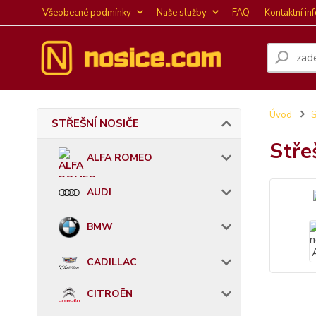
Všeobecné podmínky
Naše služby
FAQ
Kontaktní in
Úvod
STŘEŠNÍ NOSIČE
Stře
ALFA ROMEO
AUDI
BMW
CADILLAC
CITROËN