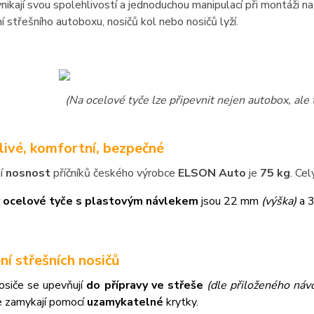
nikají svou spolehlivostí a jednoduchou manipulací při montáži 
í střešního autoboxu, nosičů kol nebo nosičů lyží.
(Na ocelové tyče lze připevnit nejen autobox, ale 
livé, komfortní, bezpečné
í
nosnost
příčníků českého výrobce
ELSON Auto
je
75 kg
. Ce
 ocelové tyče s plastovým návlekem
jsou 22 mm
(výška)
a 
ní střešních nosičů
osiče se upevňují
do přípravy ve střeše
(dle přiloženého návo
e zamykají pomocí
uzamykatelné
krytky.