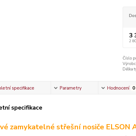
Dos
3 
2 8
Číslo p
Výrobc
Délka ty
etní specifikace
Parametry
Hodnocení
0
tní specifikace
vé zamykatelné střešní nosiče ELSON 