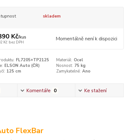
tupnost
skladem
390 Kč
/
kus
Momentálně není k dispozici
02 Kč
bez DPH
roduktu:
FL7205+TP2125
Materiál:
Ocel
e:
ELSON Auto (ČR)
Nosnost:
75 kg
čí:
125 cm
Zamykatelné:
Ano
Komentáře
0
Ke stažení
Auto FlexBar