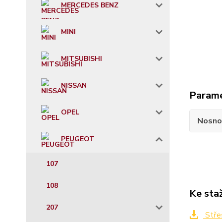
MERCEDES BENZ
MINI
MITSUBISHI
NISSAN
Param
OPEL
Nosno
PEUGEOT
107
108
Ke sta
207
Stře