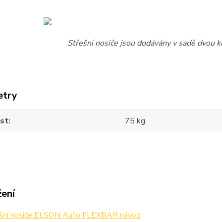
Střešní nosiče jsou dodávány v sadě dvou ku
etry
st
75 kg
žení
šní nosiče ELSON Auto FLEXBAR návod