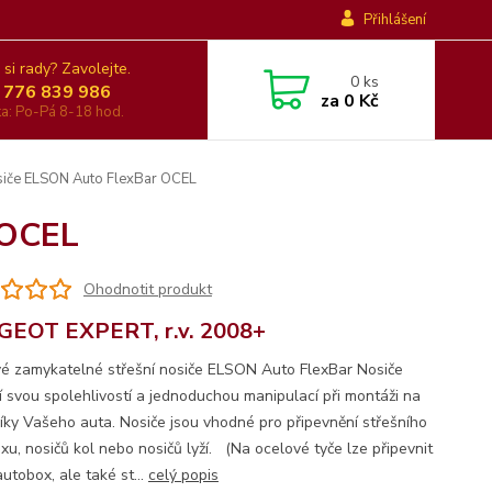
Přihlášení
 si rady? Zavolejte.
0
ks
 776 839 986
za
0 Kč
nka: Po-Pá 8-18 hod.
siče ELSON Auto FlexBar OCEL
 OCEL
Ohodnotit produkt
EOT EXPERT, r.v. 2008+
é zamykatelné střešní nosiče ELSON Auto FlexBar Nosiče
jí svou spolehlivostí a jednoduchou manipulací při montáži na
íky Vašeho auta. Nosiče jsou vhodné pro připevnění střešního
xu, nosičů kol nebo nosičů lyží. (Na ocelové tyče lze připevnit
utobox, ale také st...
celý popis