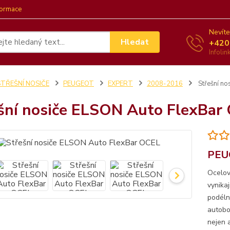
formace
Nevíte
Hledat
+420
Infoli
STŘEŠNÍ NOSIČE
PEUGEOT
EXPERT
2008-2016
Střešní no
šní nosiče ELSON Auto FlexBar
PEUG
Ocelov
vynika
podéln
autobo
nejen a