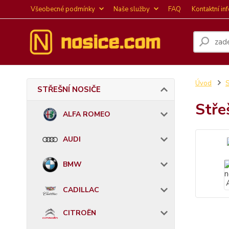
Všeobecné podmínky
Naše služby
FAQ
Kontaktní in
Úvod
STŘEŠNÍ NOSIČE
Stře
ALFA ROMEO
AUDI
BMW
CADILLAC
CITROËN