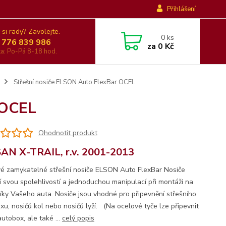
Přihlášení
 si rady? Zavolejte.
0
ks
 776 839 986
za
0 Kč
nka: Po-Pá 8-18 hod.
Střešní nosiče ELSON Auto FlexBar OCEL
 OCEL
Ohodnotit produkt
AN X-TRAIL, r.v. 2001-2013
é zamykatelné střešní nosiče ELSON Auto FlexBar Nosiče
jí svou spolehlivostí a jednoduchou manipulací při montáži na
íky Vašeho auta. Nosiče jsou vhodné pro připevnění střešního
xu, nosičů kol nebo nosičů lyží. (Na ocelové tyče lze připevnit
utobox, ale také ...
celý popis