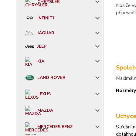
CHRYSLER
Nosiče vy
připevněn
INFINITI
JAGUAR
JEEP
KIA
Spoleh
LAND ROVER
Maximáln
Rozměry
LEXUS
MAZDA
Uchyce
Střešní 
MERCEDES BENZ
dotáhnou