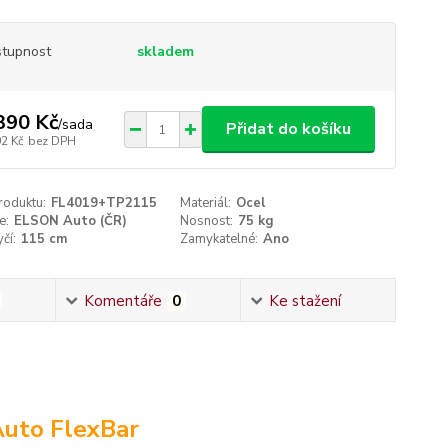
tupnost
skladem
390 Kč
/
sada
Přidat do košíku
02 Kč
bez DPH
roduktu:
FL4019+TP2115
Materiál:
Ocel
e:
ELSON Auto (ČR)
Nosnost:
75 kg
čí:
115 cm
Zamykatelné:
Ano
Komentáře
0
Ke stažení
Auto FlexBar