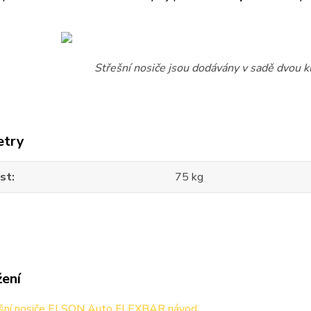
Střešní nosiče jsou dodávány v sadě dvou ku
etry
st
75 kg
žení
šní nosiče ELSON Auto FLEXBAR návod