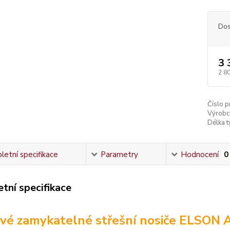
Dos
3 
2 8
Číslo p
Výrobc
Délka ty
etní specifikace
Parametry
Hodnocení
0
tní specifikace
vé zamykatelné střešní nosiče ELSON 