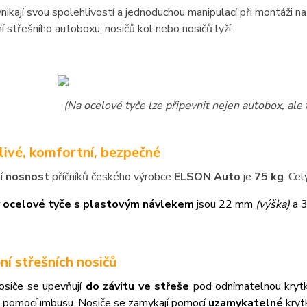
nikají svou spolehlivostí a jednoduchou manipulací při montáži 
í střešního autoboxu, nosičů kol nebo nosičů lyží.
(Na ocelové tyče lze připevnit nejen autobox, ale 
livé, komfortní, bezpečné
í
nosnost
příčníků českého výrobce
ELSON Auto
je
75 kg
. Ce
 ocelové tyče s plastovým návlekem
jsou 22 mm
(výška)
a 
ní střešních nosičů
nosiče se upevňují
do závitu ve střeše
pod odnímatelnou kry
 pomocí imbusu. Nosiče se zamykají pomocí
uzamykatelné
kryt