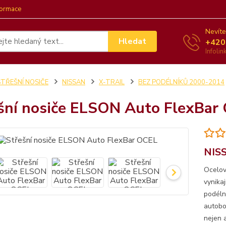
formace
Nevíte
Hledat
+420
Infoli
STŘEŠNÍ NOSIČE
NISSAN
X-TRAIL
BEZ PODÉLNÍKŮ 2000-2014
šní nosiče ELSON Auto FlexBar
NISS
Ocelov
vynika
podéln
autobo
nejen a