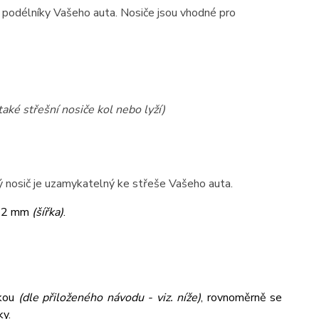
na podélníky Vašeho auta. Nosiče jsou vhodné pro
také střešní nosiče kol nebo lyží)
lý nosič je uzamykatelný ke střeše Vašeho auta.
32 mm
(šířka)
.
tkou
(dle přiloženého návodu - viz. níže)
, rovnoměrně se
ky.