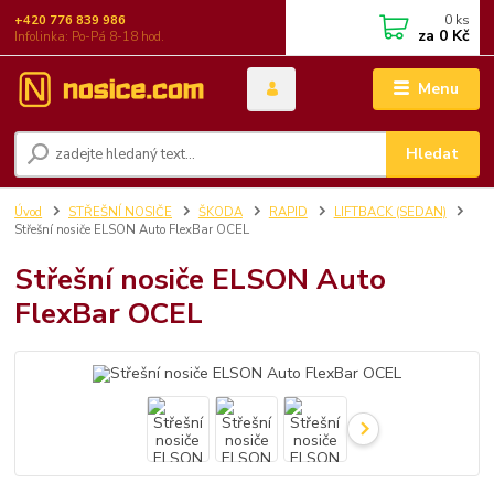
0
ks
+420 776 839 986
za
0 Kč
Infolinka: Po-Pá 8-18 hod.
Menu
Hledat
Úvod
STŘEŠNÍ NOSIČE
ŠKODA
RAPID
LIFTBACK (SEDAN)
Střešní nosiče ELSON Auto FlexBar OCEL
Střešní nosiče ELSON Auto
FlexBar OCEL