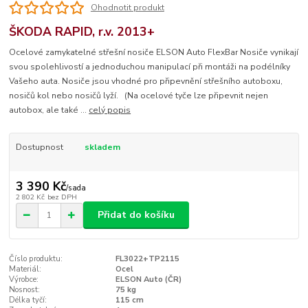
Ohodnotit produkt
ŠKODA RAPID, r.v. 2013+
Ocelové zamykatelné střešní nosiče ELSON Auto FlexBar Nosiče vynikají
svou spolehlivostí a jednoduchou manipulací při montáži na podélníky
Vašeho auta. Nosiče jsou vhodné pro připevnění střešního autoboxu,
nosičů kol nebo nosičů lyží. (Na ocelové tyče lze připevnit nejen
autobox, ale také ...
celý popis
Dostupnost
skladem
3 390 Kč
/
sada
2 802 Kč
bez DPH
Přidat do košíku
Číslo produktu:
FL3022+TP2115
Materiál:
Ocel
Výrobce:
ELSON Auto (ČR)
Nosnost:
75 kg
Délka tyčí:
115 cm