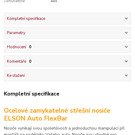
Zamykatelné:
Ano
Kompletní specifikace
Parametry
Hodnocení
0
Komentáře
0
Ke stažení
Kompletní specifikace
Ocelové zamykatelné střešní nosiče
ELSON Auto FlexBar
Nosiče vynikají svou spolehlivostí a jednoduchou manipulací při
montáži na podélníky Vašeho auta. Nosiče jsou vhodné pro