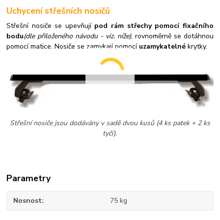
Uchycení střešních nosičů
Střešní nosiče se upevňují
pod rám střechy pomocí fixačního
bodu
(dle přiloženého návodu - viz. níže)
, rovnoměrně se dotáhnou
pomocí matice. Nosiče se zamykají pomocí
uzamykatelné
krytky.
Střešní nosiče jsou dodávány v sadě dvou kusů (4 ks patek + 2 ks
tyčí).
Parametry
Nosnost
75 kg