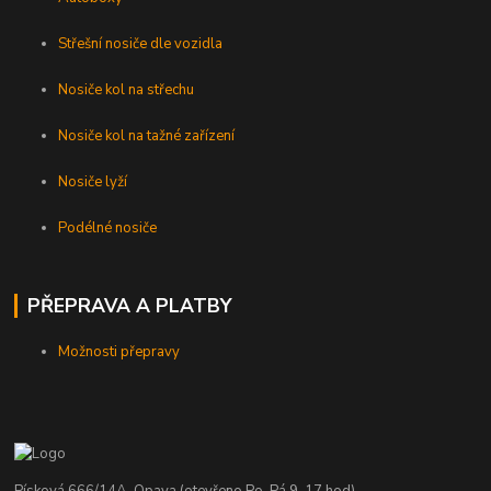
Střešní nosiče dle vozidla
Nosiče kol na střechu
Nosiče kol na tažné zařízení
Nosiče lyží
Podélné nosiče
PŘEPRAVA A PLATBY
Možnosti přepravy
Písková 666/14A, Opava (otevřeno Po-Pá 9-17 hod)