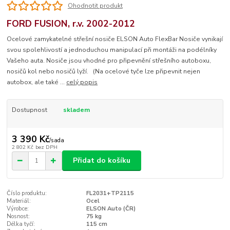
Ohodnotit produkt
FORD FUSION, r.v. 2002-2012
Ocelové zamykatelné střešní nosiče ELSON Auto FlexBar Nosiče vynikají
svou spolehlivostí a jednoduchou manipulací při montáži na podélníky
Vašeho auta. Nosiče jsou vhodné pro připevnění střešního autoboxu,
nosičů kol nebo nosičů lyží. (Na ocelové tyče lze připevnit nejen
autobox, ale také ...
celý popis
Dostupnost
skladem
3 390 Kč
/
sada
2 802 Kč
bez DPH
Přidat do košíku
Číslo produktu:
FL2031+TP2115
Materiál:
Ocel
Výrobce:
ELSON Auto (ČR)
Nosnost:
75 kg
Délka tyčí:
115 cm