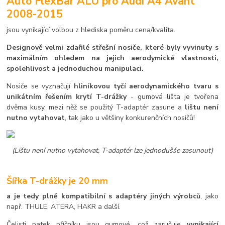
Auto FlexBar ALU pro Audi A4 Avant
2008-2015
jsou vynikající volbou z hlediska poměru cena/kvalita.
Designově velmi zdařilé střešní nosiče, které byly vyvinuty s
maximálním ohledem na jejich aerodymické vlastnosti,
spolehlivost a jednoduchou manipulaci.
Nosiče se vyznačují
hliníkovou tyčí aerodynamického tvaru s
unikátním řešením krytí T-drážky
- gumová lišta je tvořena
dvěma kusy, mezi něž se použitý T-adaptér zasune a
lištu není
nutno vytahovat
, tak jako u většiny konkurenčních nosičů!
(Lištu není nutno vytahovat, T-adaptér lze jednodušše zasunout)
Šířka T-drážky je 20 mm
a je tedy plně kompatibilní s adaptéry jiných výrobců
, jako
např. THULE, ATERA, HAKR a další.
Čelisti patek příčníku jsou gumové, což zaručuje
vynikající