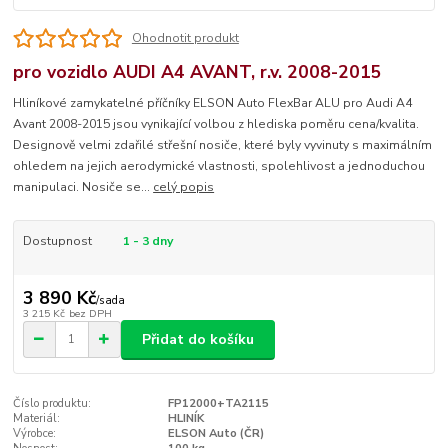
Ohodnotit produkt
pro vozidlo AUDI A4 AVANT, r.v. 2008-2015
Hliníkové zamykatelné příčníky ELSON Auto FlexBar ALU pro Audi A4
Avant 2008-2015 jsou vynikající volbou z hlediska poměru cena/kvalita.
Designově velmi zdařilé střešní nosiče, které byly vyvinuty s maximálním
ohledem na jejich aerodymické vlastnosti, spolehlivost a jednoduchou
manipulaci. Nosiče se...
celý popis
Dostupnost
1 - 3 dny
3 890 Kč
/
sada
3 215 Kč
bez DPH
Přidat do košíku
Číslo produktu:
FP12000+TA2115
Materiál:
HLINÍK
Výrobce:
ELSON Auto (ČR)