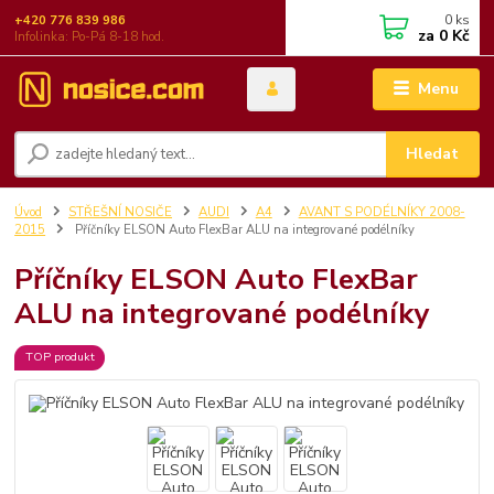
0
ks
+420 776 839 986
za
0 Kč
Infolinka: Po-Pá 8-18 hod.
Menu
Hledat
Úvod
STŘEŠNÍ NOSIČE
AUDI
A4
AVANT S PODÉLNÍKY 2008-
2015
Příčníky ELSON Auto FlexBar ALU na integrované podélníky
Příčníky ELSON Auto FlexBar
ALU na integrované podélníky
TOP produkt