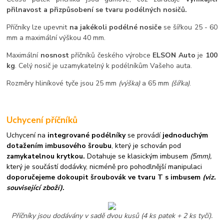
přilnavost a přizpůsobení se tvaru podélných nosičů.
Příčníky lze upevnit
na jakékoli podélné nosiče
se šířkou 25 - 60
mm a maximální výškou 40 mm.
Maximální
nosnost
příčníků českého výrobce
ELSON Auto
je
100
kg
. Celý nosič je uzamykatelný k podélníkům Vašeho auta.
Rozměry hliníkové tyče jsou 25 mm
(výška)
a 65 mm
(šířka)
.
Uchycení příčníků
Uchycení na
integrované podélníky
se provádí
jednoduchým
dotažením imbusového šroubu
, který je schován pod
zamykatelnou krytkou.
Dotahuje se klasickým imbusem
(5mm),
který je součástí dodávky, nicméně pro pohodlnější manipulaci
doporučejeme dokoupit šroubovák ve tvaru T s imbusem
(viz.
související zboží)
.
Příčníky jsou dodávány v sadě dvou kusů (4 ks patek + 2 ks tyčí).