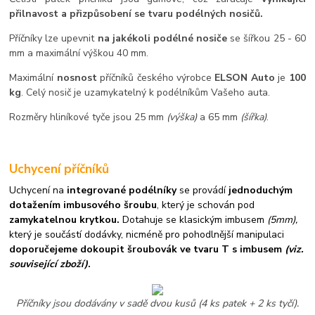
přilnavost a přizpůsobení se tvaru podélných nosičů.
Příčníky lze upevnit
na jakékoli podélné nosiče
se šířkou 25 - 60
mm a maximální výškou 40 mm.
Maximální
nosnost
příčníků českého výrobce
ELSON Auto
je
100
kg
. Celý nosič je uzamykatelný k podélníkům Vašeho auta.
Rozměry hliníkové tyče jsou 25 mm
(výška)
a 65 mm
(šířka)
.
Uchycení příčníků
Uchycení na
integrované podélníky
se provádí
jednoduchým
dotažením imbusového šroubu
, který je schován pod
zamykatelnou krytkou.
Dotahuje se klasickým imbusem
(5mm),
který je součástí dodávky, nicméně pro pohodlnější manipulaci
doporučejeme dokoupit šroubovák ve tvaru T s imbusem
(viz.
související zboží)
.
Příčníky jsou dodávány v sadě dvou kusů (4 ks patek + 2 ks tyčí).