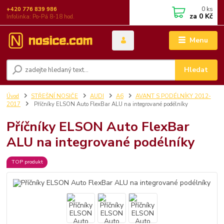
0
ks
+420 776 839 986
za
0 Kč
Infolinka: Po-Pá 8-18 hod.
Menu
Hledat
Úvod
STŘEŠNÍ NOSIČE
AUDI
A6
AVANT S PODÉLNÍKY 2012-
2017
Příčníky ELSON Auto FlexBar ALU na integrované podélníky
Příčníky ELSON Auto FlexBar
ALU na integrované podélníky
TOP produkt