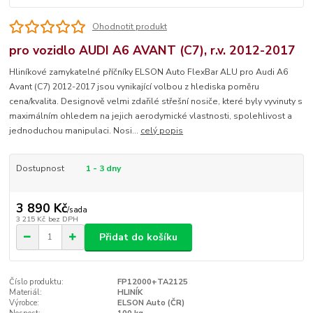
Ohodnotit produkt
pro vozidlo AUDI A6 AVANT (C7), r.v. 2012-2017
Hliníkové zamykatelné příčníky ELSON Auto FlexBar ALU pro Audi A6
Avant (C7) 2012-2017 jsou vynikající volbou z hlediska poměru
cena/kvalita. Designově velmi zdařilé střešní nosiče, které byly vyvinuty s
maximálním ohledem na jejich aerodymické vlastnosti, spolehlivost a
jednoduchou manipulaci. Nosi...
celý popis
Dostupnost
1 - 3 dny
3 890 Kč
/
sada
3 215 Kč
bez DPH
Přidat do košíku
Číslo produktu:
FP12000+TA2125
Materiál:
HLINÍK
Výrobce:
ELSON Auto (ČR)