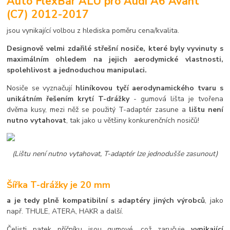
Auto FlexBar ALU pro Audi A6 Avant
(C7) 2012-2017
jsou vynikající volbou z hlediska poměru cena/kvalita.
Designově velmi zdařilé střešní nosiče, které byly vyvinuty s
maximálním ohledem na jejich aerodymické vlastnosti,
spolehlivost a jednoduchou manipulaci.
Nosiče se vyznačují
hliníkovou tyčí aerodynamického tvaru s
unikátním řešením krytí T-drážky
- gumová lišta je tvořena
dvěma kusy, mezi něž se použitý T-adaptér zasune a
lištu není
nutno vytahovat
, tak jako u většiny konkurenčních nosičů!
(Lištu není nutno vytahovat, T-adaptér lze jednodušše zasunout)
Šířka T-drážky je 20 mm
a je tedy plně kompatibilní s adaptéry jiných výrobců
, jako
např. THULE, ATERA, HAKR a další.
Čelisti patek příčníku jsou gumové, což zaručuje
vynikající